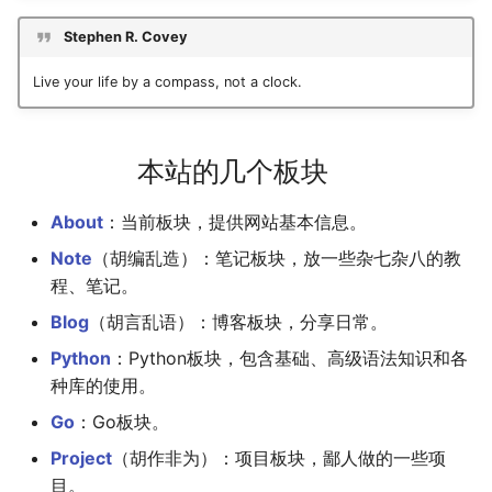
神游
2019
应用案例（MISC）
mkdocs-ai-summary
二叉树最大路径
传输文件
SSL/TLS证书
四月天，樱飞舞
杭州两日游
端午安康
曲中有真意
fractions
非参数统计
OpenMMLab实践
金融风险
双曲函数
Stephen R. Covey
Live your life by a compass, not a clock.
摄影
应用案例（数据抓取）
AirPrint-with-Python
排序链表
Tmux
自建图床
葬礼日记
上海野生动物园一日游
生日快乐，复旦
考研始末
Journal Club
Gamma函数
Algorithm
应用案例（微软三件套）
Course-Selection-System
寻找旋转排序数组中的最
Telegram Bot
过不寻常年
踏春
要不去干教培吧
毕业.课程
习题
本站的几个板块
Data Analysis
哔哩哔哩番剧分析
反转链表
域名两三事
安庆七日游
Happy Pi Day
五一暴走广东
卖身记（一）
About
：当前板块，提供网站基本信息。
Docker
最长递增子列
在Win上搭建NAS
泗阳三日游
再游日本
答案或许是不给
Note
（胡编乱造）：笔记板块，放一些杂七杂八的教
程、笔记。
Gaming
零钱兑换
Wake on WAN
迪士尼一日游
不要使用argmax
Blog
（胡言乱语）：博客板块，分享日常。
Git
区间和的个数
自动化Workflow
北洋园
纸短情长
Python
：Python板块，包含基础、高级语法知识和各
种库的使用。
Great Firewall
网络延迟时间
自建Overleaf
新版博客！
Go
：Go板块。
Project
（胡作非为）：项目板块，鄙人做的一些项
Jupyter
K站中转内最便宜的航班
Plex实时活动
樱花
目。