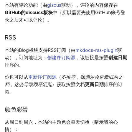
本站有评论功能（由
giscus
驱动），评论的内容保存在
GitHub的discuss板块
中（所以需要先使用GitHub账号登
录之后才可以评论）。
RSS
本站的Blog板块支持RSS订阅（由
mkdocs-rss-plugin
驱
动），订阅地址为：
创建序订阅源
，该链接是按照
创建日期
排序的。
你也可以从
更新序订阅源
（
不推荐，我偶尔会更新旧的文
档，这会导致顺序混乱
）获取按照文档
更新日期
排序的订
阅。
颜色彩蛋
从周日到周六，本站的主题色会每天切换（暗示我的心
情）：