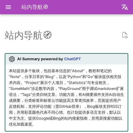
站内导航🧭
zh
en
站内导航🧭
装机必备
2026
前置知识
为什么要学go？
dzd
基础课
数学分析
极简爬虫
复旦游览指北
《活着》
Apple Music
乌斯怀亚
我的～背～包～
LLM
AB Test
Docker简介
血源诅咒
git-everyday
墙和梯子
介绍
LaTeX基础
刷题常用数据结构
Shell基础
初见manim
mkdocs介绍
飞牛升级硬盘
NS破解
SAS的基本操作
如何修改vscode扩展
毕业2️.旅行.青藏
2025年度回顾
2024年度回顾
2023年度回顾
2022年度总结
成都·夏天
2020年度总结
请回答2019
内置类
函数式编程
bisect
包管理
收发邮件
国家药监局GSP认证信息
超大csv文件转xlsx文件
数学分析
统计推断
统计计算
高等概率论
UCB CS61 Series
牛顿力学
我们为什么需要复数
高等代数箴言
整除理论
不可约情形
Kullback-Leibler散度
中华小当家
2025
安装以及交互式运行
go项目的组织形式
qrq
专业课
复分析
反爬和反反爬
复旦生活指南
《无影灯》
AppleScript
相机和镜头的参数
VLLM
因果推断
Docker基础
艾尔登法环
git仓库托管
常见的梯子协议及客户端
基础使用
使用LaTeX排版中文文档
两数之和
Shell脚本
mkdocs实践
米家监控录像
NS串流PS5
SAS的统计应用
BiliBili World 2026
模型训练开销
拔牙始末
铁树开花
小感触
快开学吧
2019年度总结
内置关键字
面向对象编程
heapq
自己写一个包
地方药监局GSP认证信息
线性代数
回归分析
数据挖掘
凸优化
深入理解计算机系统
奥式方法
矩阵相似充要条件
同余理论
Galois理论
正态二次型独立条件
AI Summary powered by
ChatGPT
我不是药神
2024
脚本式运行和脚本书写规范
go中的分号
npnn
选修课
线性代数
反调试和反反调试
复旦的自动化生活
「你的名字」
QuickLook
nlog
生成模型
数据库
Docker进阶
搭建一个代理服务器
远程服务
下一个排列
Shell快捷键
Best practices
全自动追番
NS开发
毕业2️.搬家
再游迪士尼
お誕生日おめでとう
称呼zy的20种方法
BiliBili World 2019
Python数据结构练习
os
numpy
运筹学
时间序列分析
算法导论
数值计算
操作系统
有理函数积分范式
正交子空间
域和线性空间
正态分布的六种导出方式
本站提供多个板块，包括基本信息的“About”，教程和笔记的
“Note”，分享日常的“Blog”，以及“Python”和“Go”板块提供相关技
术内容。“Project”展示个人项目，“Statistics”与专业相关，
爬虫
2023
基础语法
pymd
研究生课
初等数论
复旦校园网VPN
「和Summer的五百天」
iTerm2+zsh
尼康 Z5ii
搜索引擎
Hadoop
进阶使用
接雨水
Shell Redirection
写数学公式的坑
飞牛OS
毕业2️.旅行.洛阳（DLC）
照片有毒
小霞 3.0
毕业.留影
re
matplotlib
概率论与数理统计
抽样调查
数据科学编程基础
时间序列
计算机网络
pi的无理性
常系数线性微分方程组
规矩数
秘书问题
“SomeMath”涉足数学内容，"PlayGround"用于调试markdown扩展
语法，"Tags"分类归纳文章。功能方面，有AI摘要插件支持AI自动生
复旦
2022
高级语法
plt-gallery
个人兴趣
抽象代数
I Just Called to Say I Lo
sketchybar+yabai
尼康 Z5
广告系统
Interview
打印
N皇后
Shell Expansion
控制插件加载
自建云相册
毕业2️.旅行.新疆
婚礼日记
China Joy 2024
毕业.旅行.日本
time
pandas
统计软件
多元分析
数据库与企业数据管理
神经网络和深度学习
有理数集是可数的
线性齐次差分方程
暴击率补偿问题
成摘要，分类标签和标签云功能提高文章查找效率，页面提供用户
You
反馈机制，支持评论功能（需GitHub登录），Blog板块支持RSS订
书影音
2021
标准库
bilibili_poster
概率论
Hammerspoon
摄影术语
推荐系统
ipynb展示
爬楼梯问题
SSH
mkdocs插件开发
在线VSCode
好客山东欢迎我
晚霞·不晚
厦门三日游
毕业.论文
doctest
pytorch
随机过程
模式识别和机器学习
人工智能与机器学习
泰勒展开
旋转变换矩阵
Montmort问题
阅，并用彩蛋颜色代表不同心情。也计划提供多语言支持，默认以
中文为主。提供Google或Bing的站内搜索指南，弃用原搜索功能以
优化加载速度。
我用Mac
2020
第三方库
高中数学讲义
Interview
从前序与中序遍历构造二
SSH Jump
远程控制安卓手机
饮长江水，食武昌鱼
再游北京
We Shouldn't Chat
卖身记（二）
itertools
sklearn
属性数据分析
人工智能编程框架
统计计算
导数漫谈
习题