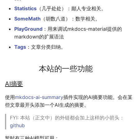
LaTeX
公交线路
个人媒体库
冬が一番嫌い
Statistics
（几乎处处）：鄙人专业相关。
SomeMath
（胡数八道）：数学相关。
Leetcode
排序数组
おたく
PlayGround
：用来调试mkdocs-material提供的
markdown的扩展语法
Linux
最小的必要团队
Tags
：文章分类归纳。
Manim
铺瓷砖
本站的一些功能
MkDocs
优美子数组
AI摘要
NAS
阈值距离内邻居最少的城
使用
mkdocs-ai-summary
插件实现的AI摘要功能。会在某
Nintendo Switch
Least-K子数组
些文章最开头添加一个AI生成的摘要。
SAS
排队上电梯
FYI: 本站（正文中）的外链都会加上这样的小箭头：
github
VSCode
多多传送门
暂时有三种AI模型可用：