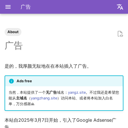
广告
zh
en
About
装机必备
2026
前置知识
为什么要学go？
dzd
基础课
数学分析
极简爬虫
复旦游览指北
《活着》
Apple Music
乌斯怀亚
我的～背～包～
LLM
AB Test
Docker简介
血源诅咒
git-everyday
墙和梯子
介绍
LaTeX基础
刷题常用数据结构
Shell基础
初见manim
mkdocs介绍
飞牛OS
NS破解
SAS的基本操作
如何修改vscode扩展
好客山东欢迎我
2025年度回顾
2024年度回顾
2023年度回顾
2022年度总结
成都·夏天
2020年度总结
请回答2019
内置类
函数式编程
bisect
包管理
收发邮件
国家药监局GSP认证信息
超大csv文件转xlsx文件
数学分析
统计推断
统计计算
高等概率论
UCB CS61 Series
牛顿力学
我们为什么需要复数
高等代数箴言
整除理论
不可约情形
Kullback-Leibler散度
广告
我不是药神
2025
安装以及交互式运行
go项目的组织形式
qrq
专业课
复分析
反爬和反反爬
复旦生活指南
《无影灯》
AppleScript
相机和镜头的参数
VLLM
因果推断
Docker基础
艾尔登法环
git仓库托管
常见的梯子协议及客户端
基础使用
使用LaTeX排版中文文档
两数之和
Shell脚本
mkdocs实践
自建云相册
NS串流PS5
SAS的统计应用
饮长江水，食武昌鱼
模型训练开销
拔牙始末
铁树开花
小感触
快开学吧
2019年度总结
内置关键字
面向对象编程
heapq
自己写一个包
地方药监局GSP认证信息
线性代数
回归分析
数据挖掘
凸优化
深入理解计算机系统
奥式方法
矩阵相似充要条件
同余理论
Galois理论
正态二次型独立条件
是的，我厚颜无耻地在在本站插入了广告。
爬虫
2024
脚本式运行和脚本书写规范
go中的分号
npnn
选修课
线性代数
反调试和反反调试
复旦的自动化生活
「你的名字」
QuickLook
nlog
生成模型
数据库
Docker进阶
搭建一个代理服务器
远程服务
下一个排列
Shell快捷键
Best practices
在线VSCode
NS开发
四月天，樱飞舞
再游迪士尼
お誕生日おめでとう
称呼zy的20种方法
Python数据结构练习
os
numpy
运筹学
时间序列分析
算法导论
数值计算
操作系统
有理函数积分范式
正交子空间
域和线性空间
正态分布的六种导出方式
复旦
2023
基础语法
pymd
研究生课
初等数论
复旦校园网VPN
「和Summer的五百天」
iTerm2+zsh
尼康 Z5ii
搜索引擎
Hadoop
进阶使用
接雨水
Shell Redirection
写数学公式的坑
远程控制安卓手机
葬礼日记
照片有毒
小霞 3.0
毕业.留影
re
matplotlib
概率论与数理统计
抽样调查
数据科学编程基础
时间序列
计算机网络
pi的无理性
常系数线性微分方程组
规矩数
秘书问题
Ads free
当然，本站提供了一个
无广告
域名：
yangz.site
。不过我还是希望您
书影音
2022
高级语法
plt-gallery
个人兴趣
抽象代数
I Just Called to Say I Lo
sketchybar+yabai
尼康 Z5
广告系统
Interview
打印
N皇后
Shell Expansion
控制插件加载
SSL/TLS证书
过不寻常年
婚礼日记
China Joy 2024
毕业.旅行.日本
time
pandas
统计软件
多元分析
数据库与企业数据管理
神经网络和深度学习
有理数集是可数的
线性齐次差分方程
暴击率补偿问题
能从
主域名
（
yangzhang.site
）访问本站、或者将本站加入白名
You
单，万分感谢🙏
我用Mac
2021
标准库
bilibili_poster
概率论
Hammerspoon
摄影术语
推荐系统
ipynb展示
爬楼梯问题
SSH
mkdocs插件开发
自建图床
安庆七日游
晚霞·不晚
厦门三日游
毕业.论文
doctest
pytorch
随机过程
模式识别和机器学习
人工智能与机器学习
泰勒展开
旋转变换矩阵
Montmort问题
本站自2025年3月7日开始，引入了Google Adsense广
神游
2020
第三方库
高中数学讲义
Interview
从前序与中序遍历构造二
SSH Jump
Telegram Bot
泗阳三日游
再游北京
We Shouldn't Chat
卖身记（二）
itertools
sklearn
属性数据分析
人工智能编程框架
统计计算
导数漫谈
习题
告。