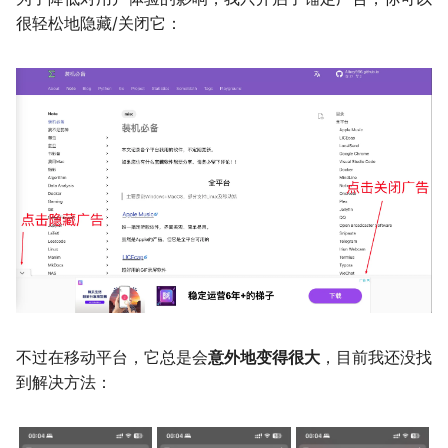
很轻松地隐藏/关闭它：
Leetcode
公交线路
冬が一番嫌い
Linux
排序数组
おたく
Manim
最小的必要团队
MkDocs
铺瓷砖
NAS
优美子数组
Nintendo Switch
阈值距离内邻居最少的城
SAS
Least-K子数组
不过在移动平台，它总是会
意外地变得很大
，目前我还没找
VSCode
排队上电梯
到解决方法：
多多传送门