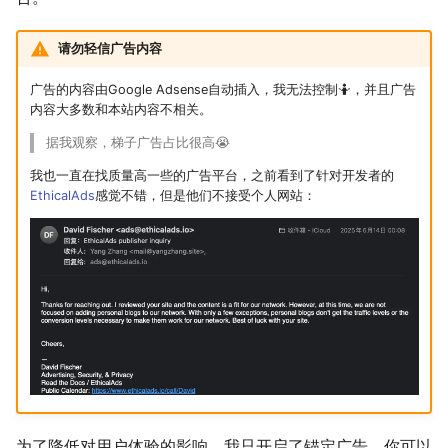
摄影
2019
应用案例（MISC）
mkdocs-ai-summary
二叉树最大路径
传输文件
域名两三事
杭州两日游
端午安康
曲中有真意
fractions
非参数统计
OpenMMLab实践
金融风险
双曲函数
请勿轻信广告内容
Algorithm
应用案例（数据抓取）
AirPrint-with-Python
排序链表
Tmux
在Win上搭建NAS
上海野生动物园一日游
生日快乐，复旦
考研始末
Journal Club
Gamma函数
广告的内容由Google Adsense自动插入，我无法控制🤷，并且广告
内容大多数和本站内容不相关。
Data Analysis
应用案例（微软三件套）
Course-Selection-System
寻找旋转排序数组中的最
Wake on WAN
踏春
要不去干教培吧
毕业.课程
习题
据我观察，梯子广告占比很高😭
我也一直在找质量高一些的广告平台，之前看到了针对开发者的
Docker
哔哩哔哩番剧分析
反转链表
自动化Workflow
Happy Pi Day
五一暴走广东
卖身记（一）
EthicalAds
感觉不错，但是他们不接受个人网站：
Gaming
最长递增子列
自建Overleaf
再游日本
答案或许是不给
Git
零钱兑换
Plex实时活动
迪士尼一日游
不要使用argmax
Great Firewall
区间和的个数
个人媒体库
北洋园
纸短情长
Jupyter
网络延迟时间
新版博客！
LaTeX
K站中转内最便宜的航班
樱花
为了降低对用户体验的影响，我只开启了锚定广告，你可以