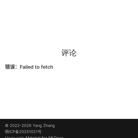
评论
© 2022-2026 Yang Zhang
萌ICP备20251021号
Made with
Material for MkDocs