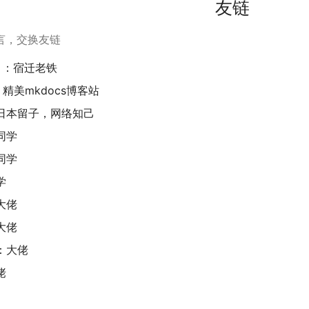
友链
言，交换友链
：宿迁老铁
：精美mkdocs博客站
日本留子，网络知己
同学
同学
学
大佬
大佬
：大佬
佬