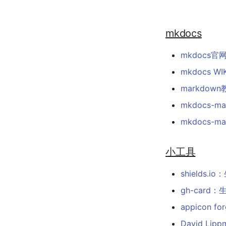
mkdocs
mkdocs官
mkdocs WIK
markdown
mkdocs-ma
mkdocs-m
小工具
shields.i
gh-card
appicon f
David Lip