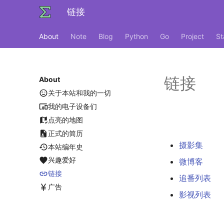
链接
About
Note
Blog
Python
Go
Project
St
链接
About
关于本站和我的一切
我的电子设备们
点亮的地图
正式的简历
摄影集
本站编年史
兴趣爱好
微博客
链接
追番列表
广告
影视列表