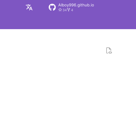
AIboy996.github.io
34
4
zh
en