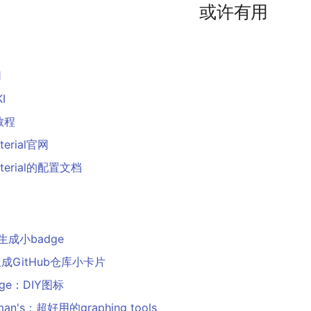
或许有用
网
I
教程
terial官网
aterial的配置文档
o：生成小badge
：生成GitHub仓库小卡片
orge：DIY图标
pman's：超好用的graphing tools