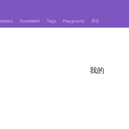
atistics
SomeMath
Tags
Playground
开往
我的