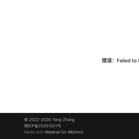
© 2022-2026 Yang Zhang
萌ICP备20251021号
Made with
Material for MkDocs