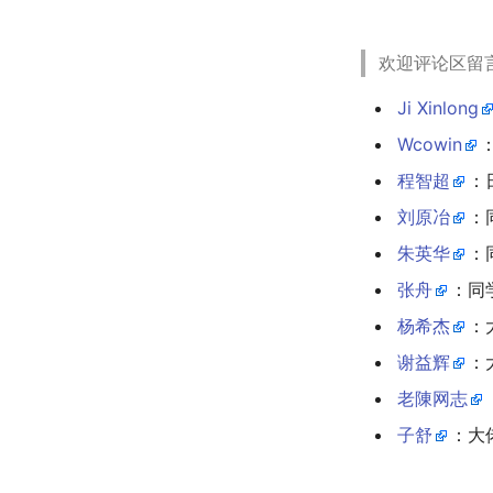
欢迎评论区留
Ji Xinlong
Wcowin
程智超
：
刘原冶
：
朱英华
：
张舟
：同
杨希杰
：
谢益辉
：
老陳网志
子舒
：大