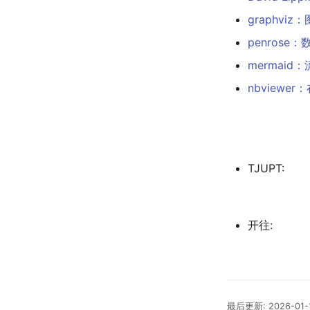
graphvi
penrose
mermaid
nbviewer：
TJUPT:
开往:
最后更新:
2026-01-