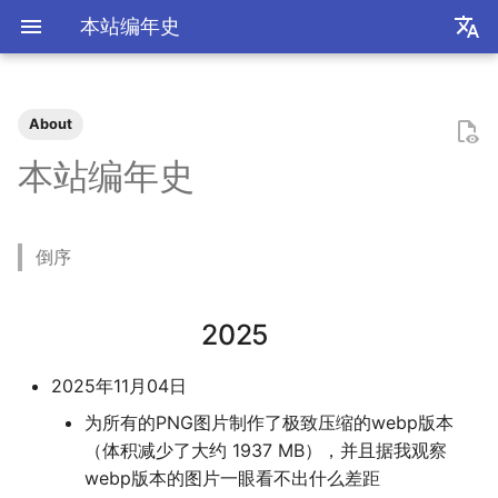
本站编年史
zh
en
About
2025
装机必备
2026
前置知识
为什么要学go？
dzd
基础课
数学分析
极简爬虫
复旦游览指北
《活着》
Apple Music
乌斯怀亚
我的～背～包～
LLM
AB Test
Docker简介
血源诅咒
git-everyday
墙和梯子
介绍
LaTeX基础
刷题常用数据结构
Shell基础
初见manim
mkdocs介绍
飞牛OS
NS破解
SAS的基本操作
如何修改vscode扩展
好客山东欢迎我
2025年度回顾
2024年度回顾
2023年度回顾
2022年度总结
成都·夏天
2020年度总结
请回答2019
内置类
函数式编程
bisect
包管理
收发邮件
国家药监局GSP认证信息
超大csv文件转xlsx文件
数学分析
统计推断
统计计算
高等概率论
UCB CS61 Series
牛顿力学
我们为什么需要复数
高等代数箴言
整除理论
不可约情形
Kullback-Leibler散度
本站编年史
2024
我不是药神
2025
安装以及交互式运行
go项目的组织形式
qrq
专业课
复分析
反爬和反反爬
复旦生活指南
《无影灯》
AppleScript
相机和镜头的参数
VLLM
因果推断
Docker基础
艾尔登法环
git仓库托管
常见的梯子协议及客户端
基础使用
使用LaTeX排版中文文档
两数之和
Shell脚本
mkdocs实践
自建云相册
NS串流PS5
SAS的统计应用
饮长江水，食武昌鱼
模型训练开销
拔牙始末
铁树开花
小感触
快开学吧
2019年度总结
内置关键字
面向对象编程
heapq
自己写一个包
地方药监局GSP认证信息
线性代数
回归分析
数据挖掘
凸优化
深入理解计算机系统
奥式方法
矩阵相似充要条件
同余理论
Galois理论
正态二次型独立条件
倒序
2023
爬虫
2024
脚本式运行和脚本书写规范
go中的分号
npnn
选修课
线性代数
反调试和反反调试
复旦的自动化生活
「你的名字」
QuickLook
nlog
生成模型
数据库
Docker进阶
搭建一个代理服务器
远程服务
下一个排列
Shell快捷键
Best practices
在线VSCode
NS开发
四月天，樱飞舞
再游迪士尼
お誕生日おめでとう
称呼zy的20种方法
Python数据结构练习
os
numpy
运筹学
时间序列分析
算法导论
数值计算
操作系统
有理函数积分范式
正交子空间
域和线性空间
正态分布的六种导出方式
2022
复旦
2023
基础语法
pymd
研究生课
初等数论
复旦校园网VPN
「和Summer的五百天」
iTerm2+zsh
尼康 Z5ii
搜索引擎
Hadoop
进阶使用
接雨水
Shell Redirection
写数学公式的坑
远程控制安卓手机
葬礼日记
照片有毒
小霞 3.0
毕业.留影
re
matplotlib
概率论与数理统计
抽样调查
数据科学编程基础
时间序列
计算机网络
pi的无理性
常系数线性微分方程组
规矩数
秘书问题
2025
书影音
2022
高级语法
plt-gallery
个人兴趣
抽象代数
I Just Called to Say I Lo
sketchybar+yabai
尼康 Z5
广告系统
Interview
打印
N皇后
Shell Expansion
控制插件加载
SSL/TLS证书
过不寻常年
婚礼日记
China Joy 2024
毕业.旅行.日本
time
pandas
统计软件
多元分析
数据库与企业数据管理
神经网络和深度学习
有理数集是可数的
线性齐次差分方程
暴击率补偿问题
2025年11月04日
You
为所有的PNG图片制作了极致压缩的webp版本
我用Mac
2021
标准库
bilibili_poster
概率论
Hammerspoon
摄影术语
推荐系统
ipynb展示
爬楼梯问题
SSH
mkdocs插件开发
自建图床
安庆七日游
晚霞·不晚
厦门三日游
毕业.论文
doctest
pytorch
随机过程
模式识别和机器学习
人工智能与机器学习
泰勒展开
旋转变换矩阵
Montmort问题
（体积减少了大约 1937 MB），并且据我观察
神游
2020
第三方库
高中数学讲义
webp版本的图片一眼看不出什么差距
Interview
从前序与中序遍历构造二
SSH Jump
Telegram Bot
泗阳三日游
再游北京
We Shouldn't Chat
卖身记（二）
itertools
sklearn
属性数据分析
人工智能编程框架
统计计算
导数漫谈
习题