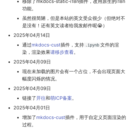
移除了mkdocs-static-i18n插件，改用原生的i18n
多多读书
功能。
虽然很简陋，但是本站的英文受众很少（但绝对不
剧院座位安排
是没有！还有英文读者给我发邮件呢😭）
排列染色问题
2025年04月14日
通过
mkdocs-cust
插件，支持
文件的渲
.ipynb
灵动坐标系
染，渲染效果
请移步查看
。
2025年04月09日
大步上台阶
现在未加载的图片会有一个占位，不会出现页面大
幅度闪烁的情况。
2025年04月09日
链接了
开往
和
萌ICP备案
。
2025年04月01日
增加了
mkdocs-cust
插件，用于自定义页面渲染的
过程。