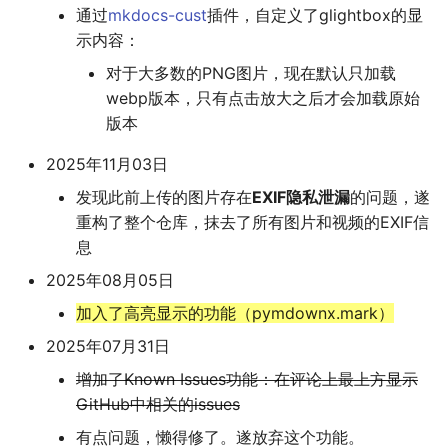
通过
mkdocs-cust
插件，自定义了glightbox的显
摄影
2019
应用案例（MISC）
mkdocs-ai-summary
二叉树最大路径
传输文件
域名两三事
杭州两日游
端午安康
曲中有真意
fractions
非参数统计
OpenMMLab实践
金融风险
双曲函数
示内容：
对于大多数的PNG图片，现在默认只加载
Algorithm
应用案例（数据抓取）
AirPrint-with-Python
排序链表
Tmux
在Win上搭建NAS
上海野生动物园一日游
生日快乐，复旦
考研始末
Journal Club
Gamma函数
webp版本，只有点击放大之后才会加载原始
版本
Data Analysis
应用案例（微软三件套）
Course-Selection-System
寻找旋转排序数组中的最
Wake on WAN
踏春
要不去干教培吧
毕业.课程
习题
2025年11月03日
Docker
哔哩哔哩番剧分析
反转链表
自动化Workflow
Happy Pi Day
五一暴走广东
卖身记（一）
发现此前上传的图片存在
EXIF隐私泄漏
的问题，遂
重构了整个仓库，抹去了所有图片和视频的EXIF信
Gaming
最长递增子列
自建Overleaf
再游日本
答案或许是不给
息
Git
零钱兑换
Plex实时活动
迪士尼一日游
不要使用argmax
2025年08月05日
加入了高亮显示的功能（pymdownx.mark）
Great Firewall
区间和的个数
个人媒体库
北洋园
纸短情长
2025年07月31日
Jupyter
网络延迟时间
新版博客！
增加了Known Issues功能：在评论上最上方显示
GitHub中相关的issues
LaTeX
K站中转内最便宜的航班
樱花
有点问题，懒得修了。遂放弃这个功能。