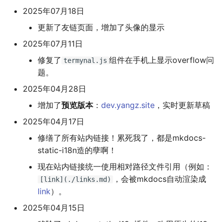
2025年07月18日
Leetcode
公交线路
冬が一番嫌い
更新了友链页面，增加了头像的显示
Linux
排序数组
おたく
2025年07月11日
修复了
组件在手机上显示overflow问
Manim
最小的必要团队
termynal.js
题。
MkDocs
铺瓷砖
2025年04月28日
增加了
预览版本
：
dev.yangz.site
，实时更新草稿
NAS
优美子数组
2025年04月17日
Nintendo Switch
阈值距离内邻居最少的城
修缮了所有站内链接！累死我了，都是mkdocs-
static-i18n造的孽啊！
SAS
Least-K子数组
现在站内链接统一使用相对路径文件引用（例如：
，会被mkdocs自动渲染成
[link](./links.md)
VSCode
排队上电梯
link
）。
多多传送门
2025年04月15日