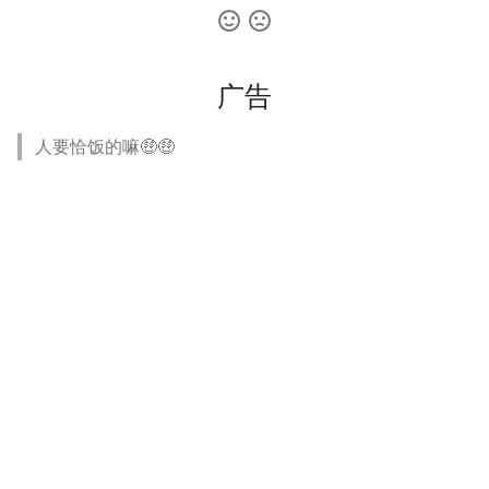
广告
人要恰饭的嘛🤑🤑