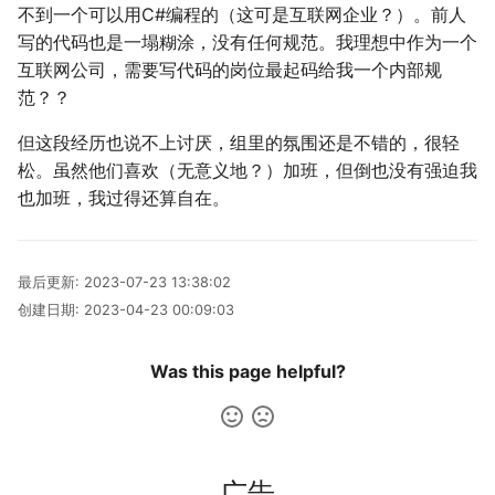
不到一个可以用C#编程的（这可是互联网企业？）。前人
LaTeX
冬が一番嫌い
公交线路
个人媒体库
写的代码也是一塌糊涂，没有任何规范。我理想中作为一个
互联网公司，需要写代码的岗位最起码给我一个内部规
Leetcode
おたく
排序数组
范？？
Linux
最小的必要团队
但这段经历也说不上讨厌，组里的氛围还是不错的，很轻
松。虽然他们喜欢（无意义地？）加班，但倒也没有强迫我
Manim
铺瓷砖
也加班，我过得还算自在。
MkDocs
优美子数组
最后更新:
2023-07-23 13:38:02
NAS
阈值距离内邻居最少的城
创建日期:
2023-04-23 00:09:03
Nintendo Switch
Least-K子数组
Was this page helpful?
SAS
排队上电梯
VSCode
多多传送门
广告