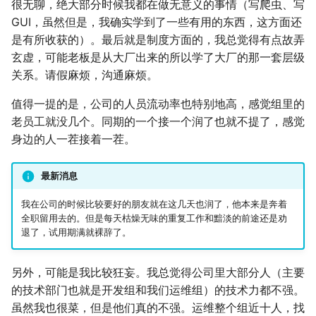
很无聊，绝大部分时候我都在做无意义的事情（写爬虫、写
神游
四月天，樱飞舞
杭州两日游
端午安康
应用案例（MISC）
mkdocs-ai-summary
GUI，虽然但是，我确实学到了一些有用的东西，这方面还
广告
二叉树最大路径
传输文件
SSL/TLS证书
fractions
非参数统计
OpenMMLab实践
金融风险
双曲函数
是有所收获的）。最后就是制度方面的，我总觉得有点故弄
摄影
葬礼日记
上海野生动物园一日游
生日快乐，复旦
应用案例（数据抓取）
AirPrint-with-Python
排序链表
Tmux
自建图床
Journal Club
Gamma函数
玄虚，可能老板是从大厂出来的所以学了大厂的那一套层级
关系。请假麻烦，沟通麻烦。
Algorithm
过不寻常年
踏春
要不去干教培吧
应用案例（微软三件套）
Course-Selection-System
寻找旋转排序数组中的最
Telegram Bot
习题
值得一提的是，公司的人员流动率也特别地高，感觉组里的
老员工就没几个。同期的一个接一个润了也就不提了，感觉
Data Analysis
安庆七日游
Happy Pi Day
五一暴走广东
哔哩哔哩番剧分析
反转链表
域名两三事
身边的人一茬接着一茬。
Docker
泗阳三日游
再游日本
答案或许是不给
最长递增子列
在Win上搭建NAS
最新消息
Gaming
迪士尼一日游
不要使用argmax
零钱兑换
Wake on WAN
我在公司的时候比较要好的朋友就在这几天也润了，他本来是奔着
全职留用去的。但是每天枯燥无味的重复工作和黯淡的前途还是劝
Git
北洋园
纸短情长
区间和的个数
自动化Workflow
退了，试用期满就裸辞了。
Great Firewall
新版博客！
网络延迟时间
自建Overleaf
另外，可能是我比较狂妄。我总觉得公司里大部分人（主要
的技术部门也就是开发组和我们运维组）的技术力都不强。
Jupyter
樱花
K站中转内最便宜的航班
Plex实时活动
虽然我也很菜，但是他们真的不强。运维整个组近十人，找