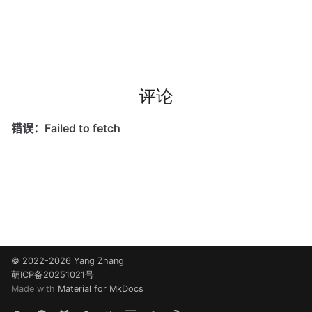
评论
© 2022-2026 Yang Zhang
萌ICP备20251021号
Made with
Material for MkDocs