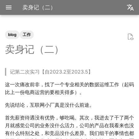
卖身记（二）
zh
en
blog
工作
装机必备
毕业2️.旅行.青藏
2025年度回顾
2024年度回顾
2022年度总结
成都·夏天
2020年度总结
请回答2019
前置知识
为什么要学go？
dzd
基础课
数学分析
关于本站和我的一切
极简爬虫
复旦游览指北
《活着》
Apple Music
乌斯怀亚
我的～背～包～
LLM
AB Test
Docker简介
血源诅咒
git-everyday
墙和梯子
介绍
LaTeX基础
刷题常用数据结构
Shell基础
初见manim
mkdocs介绍
飞牛升级硬盘
NS破解
SAS的基本操作
如何修改vscode扩展
内置类
函数式编程
bisect
包管理
收发邮件
国家药监局GSP认证信息
超大csv文件转xlsx文件
数学分析
统计推断
统计计算
高等概率论
UCB CS61 Series
牛顿力学
我们为什么需要复数
高等代数箴言
整除理论
不可约情形
Kullback-Leibler散度
卖身记（二）
中华小当家
BiliBili World 2026
模型训练开销
拔牙始末
小感触
快开学吧
2019年度总结
安装以及交互式运行
go项目的组织形式
qrq
专业课
复分析
我的电子设备们
反爬和反反爬
复旦生活指南
《无影灯》
AppleScript
相机和镜头的参数
VLLM
因果推断
Docker基础
艾尔登法环
git仓库托管
常见的梯子协议及客户端
基础使用
使用LaTeX排版中文文档
两数之和
Shell脚本
mkdocs实践
米家监控录像
NS串流PS5
SAS的统计应用
内置关键字
面向对象编程
heapq
自己写一个包
地方药监局GSP认证信息
线性代数
回归分析
数据挖掘
凸优化
深入理解计算机系统
奥式方法
矩阵相似充要条件
同余理论
Galois理论
正态二次型独立条件
记第二次实习【自2023.2至2023.5】
我不是药神
毕业2️.搬家
再游迪士尼
お誕生日おめでとう
BiliBili World 2019
脚本式运行和脚本书写规范
go中的分号
npnn
选修课
线性代数
点亮的地图
反调试和反反调试
复旦的自动化生活
「你的名字」
QuickLook
nlog
生成模型
数据库
Docker进阶
搭建一个代理服务器
远程服务
下一个排列
Shell快捷键
Best practices
全自动追番
NS开发
Python数据结构练习
os
numpy
运筹学
时间序列分析
算法导论
数值计算
操作系统
有理函数积分范式
正交子空间
域和线性空间
正态分布的六种导出方式
这一次痛改前非，找了一个专业相关的数据运维工作（起码
爬虫
毕业2️.旅行.洛阳（DLC）
照片有毒
小霞 3.0
基础语法
pymd
研究生课
初等数论
正式的简历
复旦校园网VPN
「和Summer的五百天」
iTerm2+zsh
尼康 Z5ii
搜索引擎
Hadoop
进阶使用
接雨水
Shell Redirection
写数学公式的坑
飞牛OS
re
matplotlib
概率论与数理统计
抽样调查
数据科学编程基础
时间序列
计算机网络
pi的无理性
常系数线性微分方程组
规矩数
秘书问题
比上一份电商运营的要相关得多）。
复旦
毕业2️.旅行.新疆
婚礼日记
China Joy 2024
高级语法
plt-gallery
个人兴趣
抽象代数
本站编年史
I Just Called to Say I Lo
sketchybar+yabai
尼康 Z5
广告系统
Interview
打印
N皇后
Shell Expansion
控制插件加载
自建云相册
time
pandas
统计软件
多元分析
数据库与企业数据管理
神经网络和深度学习
有理数集是可数的
线性齐次差分方程
暴击率补偿问题
先说结论，互联网小厂真是没什么前途。
You
首先薪资待遇没有优势，够吃喝。其次，我进去了干了两个
书影音
好客山东欢迎我
晚霞·不晚
厦门三日游
标准库
bilibili_poster
概率论
兴趣爱好
Hammerspoon
摄影术语
推荐系统
ipynb展示
爬楼梯问题
SSH
mkdocs插件开发
在线VSCode
doctest
pytorch
随机过程
模式识别和机器学习
人工智能与机器学习
泰勒展开
旋转变换矩阵
Montmort问题
月就感觉公司的业务没什么活力，公司的产品在我看来也没
有什么特别之处，和竞品没什么差异。我们组干的事情也都
我用Mac
饮长江水，食武昌鱼
再游北京
We Shouldn't Chat
第三方库
高中数学讲义
链接
Interview
从前序与中序遍历构造二
SSH Jump
远程控制安卓手机
itertools
sklearn
属性数据分析
人工智能编程框架
统计计算
导数漫谈
习题