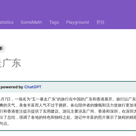
atistics
SomeMath
Tags
Playground
开往
影
走广东
 powered by
ChatGPT
日至5月7日，一场名为“五一暴走广东”的旅行在中国的广东和香港展开。旅行以广
爽的天气，美食丰富而人气不过于拥挤。各位陪伴者的慷慨和活力使旅行更加
行和香港签注提示提供了实用建议。游玩主要涉及广州、香港和深圳，在深圳
出了总结，强调了各地的特色和独特之处。游记中丰富的照片展示了旅程的精
句点。