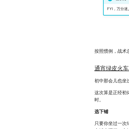
毕业.论文
2019年度总结
FYI，万分
卖身记（二）
曲中有真意
考研始末
毕业.课程
卖身记（一）
按照惯例，战术
通宵绿皮火车T
初中那会儿也坐
这次算是正经初体
时。
选下铺
只要你坐过一次