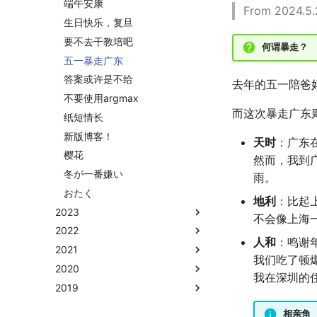
上海野生动物园一日游
端午安康
From 2024.5.
踏春
生日快乐，复旦
Happy Pi Day
要不去干教培吧
何谓暴走？
再游日本
五一暴走广东
迪士尼一日游
答案或许是不给
去年的五一陪爸
北洋园
不要使用argmax
而这次暴走广东
纸短情长
新版博客！
天时
：广东
樱花
然而，我到
冬が一番嫌い
雨。
おたく
地利
：比起
2023
不会像上海
2022
2023年度回顾
人和
：鸣谢
2021
铁树开花
2022年度总结
我们吃了顿
2020
称呼zy的20种方法
成都·夏天
我在深圳的
2019
毕业.留影
小感触
2020年度总结
毕业.旅行.日本
快开学吧
请回答2019
相亲角