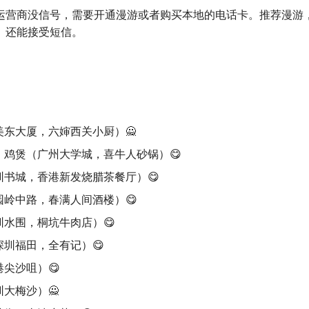
运营商没信号，需要开通漫游或者购买本地的电话卡。推荐漫游
、还能接受短信。
美东大厦，六婶西关小厨）🙅
、鸡煲（广州大学城，喜牛人砂锅）😋
圳书城，香港新发烧腊茶餐厅）😋
园岭中路，春满人间酒楼）😋
圳水围，桐坑牛肉店）😋
深圳福田，全有记）😋
尖沙咀）😋
大梅沙）🙅