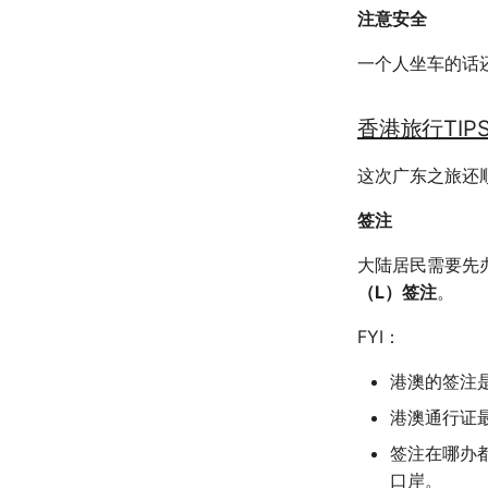
注意安全
一个人坐车的话
香港旅行TIP
这次广东之旅还
签注
大陆居民需要先
（L）签注
。
FYI：
港澳的签注
港澳通行证
签注在哪办
口岸。