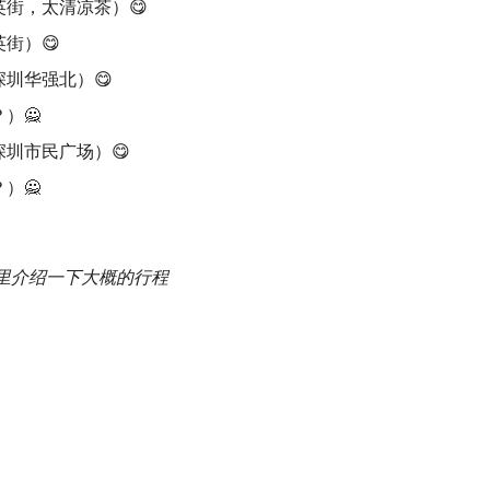
街，太清凉茶）😋
街）😋
圳华强北）😋
）🙅
圳市民广场）😋
）🙅
这里介绍一下大概的行程