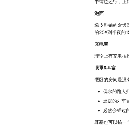
中铺也还行，上
泡面
绿皮卧铺的盒饭
的25¥到半夜的
充电宝
理论上有充电插
眼罩&耳塞
硬卧的房间是没
偶尔的路人打
巡逻的列车
必然会经过
耳塞也可以搞一