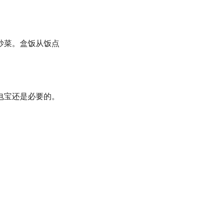
炒菜。盒饭从饭点
电宝还是必要的。