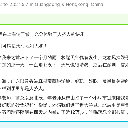
2 to 2024.5.7 in Guangdong & Hongkong, China
妈在上海转了转，充分体验了人挤人的快乐。
则可谓是天时地利人和！
在我来之前狂下了一个月的雨，极端天气偶有发生。龙卷风摧毁
广东的那一天，一点雨都没下，天气也很清爽。之后在深圳、香
上海，广东以及香港真是宝藏旅游地。好玩、好吃，最最最关键
一样到哪里都是人挤人。
年老师、前总以及北辰。年老师从鹤山打了一个小时车过来陪我
爆好吃的砂锅鸡和牛杂煲，还陪我们逛了逛大学城。北辰更是重
住宿问题还陪我在四天之内暴走了近12万步，吃喝玩乐全部拉满，