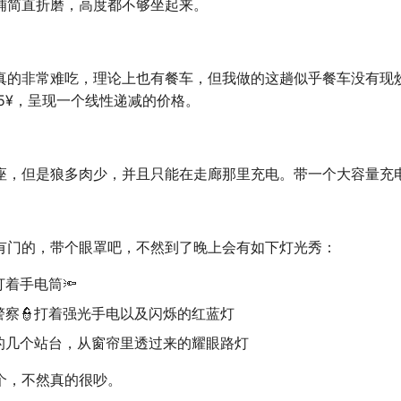
铺简直折磨，高度都不够坐起来。
真的非常难吃，理论上也有餐车，但我做的这趟似乎餐车没有现
15¥，呈现一个线性递减的价格。
座，但是狼多肉少，并且只能在走廊那里充电。带一个大容量充
有门的，带个眼罩吧，不然到了晚上会有如下灯光秀：
着手电筒🔦
警察👮打着强光手电以及闪烁的红蓝灯
的几个站台，从窗帘里透过来的耀眼路灯
个，不然真的很吵。