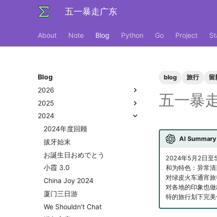
五一暴走广东
About
Note
Blog
Python
Go
Project
St
Blog
blog
旅行
留
2026
五一暴
2025
好客山东欢迎我
2024
饮长江水，食武昌鱼
2025年度回顾
四月天，樱飞舞
模型训练开销
2024年度回顾
AI Summary
葬礼日记
再游迪士尼
拔牙始末
过不寻常年
照片有毒
お誕生日おめでとう
2024年5月2
安庆七日游
婚礼日记
小霞 3.0
和为特色：异常清
对绿皮火车通宵旅
泗阳三日游
晚霞·不晚
China Joy 2024
对各地的印象也做
再游北京
厦门三日游
特的旅行划下完美
杭州两日游
We Shouldn't Chat