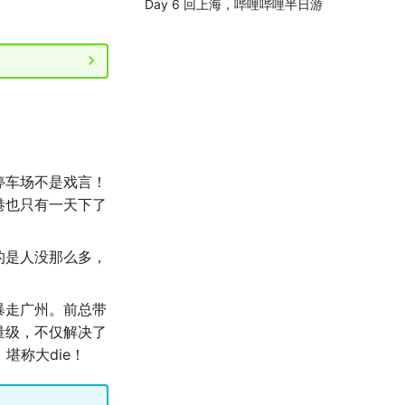
Day 6 回上海，哔哩哔哩半日游
停车场不是戏言！
港也只有一天下了
的是人没那么多，
暴走广州。前总带
量级，不仅解决了
堪称大die！