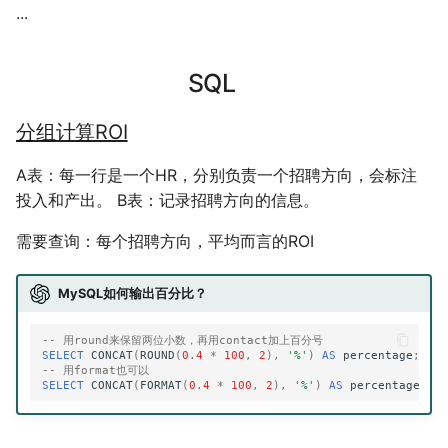
...
公交线路
个人媒体库
冬が一番嫌い
排序数组
おたく
SQL
最小的必要团队
分组计算ROI
铺瓷砖
A表：每一行是一个HR，分别负责一个招聘方向，会标注
投入和产出。 B表：记录招聘方向的信息。
优美子数组
需要查询：每个招聘方向，平均而言的ROI
阈值距离内邻居最少的城市
MySQL如何输出百分比？
Least-K子数组
-- 用round来保留两位小数，再用contact加上百分号
SELECT
CONCAT
(
ROUND
(
0
.
4
*
100
,
2
),
'%'
)
AS
percentage
;
排队上电梯
-- 用format也可以
SELECT
CONCAT
(
FORMAT
(
0
.
4
*
100
,
2
),
'%'
)
AS
percentage
;
多多传送门