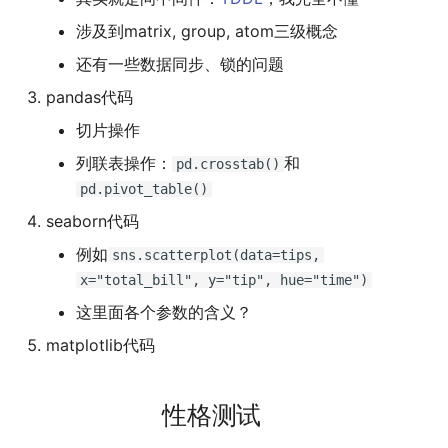
二叉树最大路径
传输文件
SSL/TLS证书
2019
应用案例（MISC）
mkdocs-ai-summary
广告
涉及到matrix, group, atom三级概念
四月天，樱飞舞
杭州两日游
端午安康
曲中有真意
fractions
非参数统计
OpenMMLab实践
金融风险
双曲函数
还有一些数据同步、锁的问题
排序链表
Tmux
自建图床
应用案例（数据抓取）
AirPrint-with-Python
葬礼日记
上海野生动物园一日游
生日快乐，复旦
考研始末
Journal Club
Gamma函数
pandas代码
寻找旋转排序数组中的最小值
Telegram Bot
应用案例（微软三件套）
Course-Selection-System
过不寻常年
踏春
要不去干教培吧
毕业.课程
习题
切片操作
列联表操作：
和
pd.crosstab()
反转链表
域名两三事
哔哩哔哩番剧分析
安庆七日游
Happy Pi Day
五一暴走广东
卖身记（一）
pd.pivot_table()
seaborn代码
最长递增子列
在Win上搭建NAS
泗阳三日游
再游日本
答案或许是不给
例如
sns.scatterplot(data=tips,
零钱兑换
Wake on WAN
迪士尼一日游
不要使用argmax
x="total_bill", y="tip", hue="time")
这里面各个参数的含义？
区间和的个数
自动化Workflow
北洋园
纸短情长
matplotlib代码
网络延迟时间
自建Overleaf
新版博客！
性格测试
K站中转内最便宜的航班
Plex实时活动
樱花