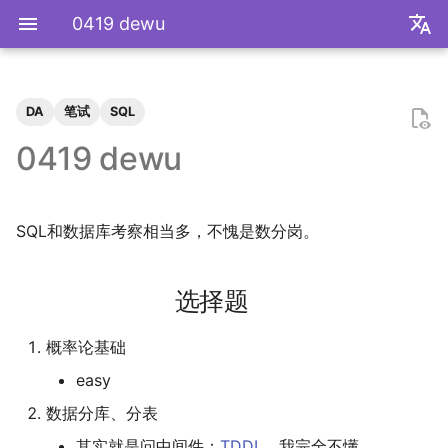
0419 dewu
zh
en
DA
笔试
SQL
极简爬虫
复旦游览指北
《活着》
Apple Music
乌斯怀亚
我的～背～包～
LLM
辛普森悖论
关系数据库
选择题
Docker简介
血源诅咒
git-everyday
墙和梯子
介绍
LaTeX基础
刷题常用数据结构
Shell基础
初见manim
mkdocs介绍
飞牛升级硬盘
NS破解
SAS的基本操作
如何修改vscode扩展
2026
前置知识
为什么要学go？
dzd
基础课
数学分析
关于本站和我的一切
word2vec
DINO
VAE
向量数据库
广告投放系统
推荐系统简介
0309 pdd
毕业2️.旅行.青藏
2025年度回顾
2024年度回顾
2023年度回顾
2022年度总结
成都·夏天
2020年度总结
请回答2019
内置类
函数式编程
bisect
包管理
收发邮件
国家药监局GSP认证信息
超大csv文件转xlsx文件
数学分析
统计推断
统计计算
高等概率论
UCB CS61 Series
牛顿力学
我们为什么需要复数
高等代数箴言
整除理论
不可约情形
Kullback-Leibler散度
0419 dewu
反爬和反反爬
复旦生活指南
《无影灯》
AppleScript
相机和镜头的参数
VLLM
常用的因果推断方法
SQL
性格测试
Docker基础
艾尔登法环
git仓库托管
常见的梯子协议及客户端
基础使用
使用LaTeX排版中文文档
两数之和
Shell脚本
mkdocs实践
米家监控录像
NS串流PS5
SAS的统计应用
2025
安装以及交互式运行
go项目的组织形式
qrq
专业课
复分析
我的电子设备们
RLHF
GAN
竞价
召回
0312 wechat
BiliBili World 2026
模型训练开销
拔牙始末
铁树开花
小感触
快开学吧
2019年度总结
内置关键字
面向对象编程
heapq
自己写一个包
地方药监局GSP认证信息
线性代数
回归分析
数据挖掘
凸优化
深入理解计算机系统
奥式方法
矩阵相似充要条件
同余理论
Galois理论
正态二次型独立条件
SQL和数据库考察相当多，不愧是数分岗。
反调试和反反调试
复旦的自动化生活
「你的名字」
QuickLook
nlog
生成模型
SQL优化
SQL
Docker进阶
搭建一个代理服务器
远程服务
下一个排列
Shell快捷键
Best practices
全自动追番
NS开发
2024
脚本式运行和脚本书写规范
go中的分号
npnn
选修课
线性代数
点亮的地图
Transformer
GPT
排序
0315 pdd
毕业2️.搬家
再游迪士尼
お誕生日おめでとう
称呼zy的20种方法
BiliBili World 2019
Python数据结构练习
os
numpy
运筹学
时间序列分析
算法导论
数值计算
操作系统
有理函数积分范式
正交子空间
域和线性空间
正态分布的六种导出方式
复旦校园网VPN
「和Summer的五百天」
iTerm2+zsh
尼康 Z5ii
搜索引擎
进阶使用
接雨水
Shell Redirection
写数学公式的坑
飞牛OS
2023
基础语法
pymd
研究生课
初等数论
分组计算ROI
正式的简历
Diffusion
特征工程
0318 pdd
毕业2️.旅行.洛阳（DLC）
照片有毒
小霞 3.0
毕业.留影
re
matplotlib
概率论与数理统计
抽样调查
数据科学编程基础
时间序列
计算机网络
pi的无理性
常系数线性微分方程组
规矩数
秘书问题
选择题
I Just Called to Say I Love
sketchybar+yabai
尼康 Z5
广告系统
打印
N皇后
Shell Expansion
控制插件加载
自建云相册
2022
高级语法
plt-gallery
个人兴趣
抽象代数
统计视频完播率
本站编年史
Flow Matching
多样性
0330 pdd
毕业2️.旅行.新疆
婚礼日记
China Joy 2024
毕业.旅行.日本
time
pandas
统计软件
多元分析
数据库与企业数据管理
神经网络和深度学习
有理数集是可数的
线性齐次差分方程
暴击率补偿问题
概率论基础
You
easy
Hammerspoon
摄影术语
推荐系统
ipynb展示
爬楼梯问题
SSH
mkdocs插件开发
在线VSCode
2021
标准库
bilibili_poster
概率论
查询连续两天活跃的用户
兴趣爱好
物品冷启动
0405 pdd
好客山东欢迎我
晚霞·不晚
厦门三日游
毕业.论文
doctest
pytorch
随机过程
模式识别和机器学习
人工智能与机器学习
泰勒展开
旋转变换矩阵
Montmort问题
数据分库、分表
Interview
从前序与中序遍历构造二叉树
SSH Jump
远程控制安卓手机
2020
第三方库
高中数学讲义
链接
0420 hikv
饮长江水，食武昌鱼
再游北京
We Shouldn't Chat
卖身记（二）
itertools
sklearn
属性数据分析
人工智能编程框架
统计计算
导数漫谈
习题
其实就是问中间件：
TDDL
，我完全不懂