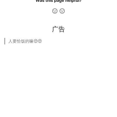
Was this page helpful?
广告
人要恰饭的嘛🤑🤑