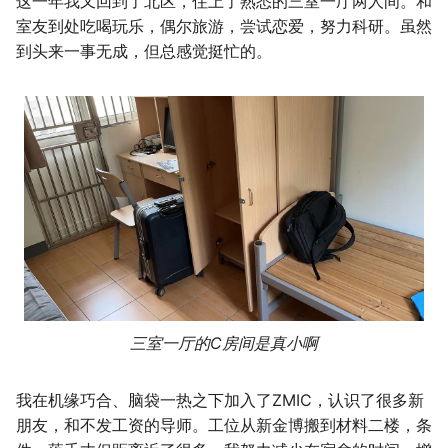
这一年我又回到了北区，住上了熟悉的三室一厅两人间。和
室友到处吃喝玩乐，偶尔旅游，尝试恋爱，努力科研。虽然
到头来一事无成，但总感觉挺忙的。
三室一厅的C房间是真小啊
我在机缘巧合、脑袋一热之下加入了ZMIC，认识了很多新
朋友，和不发工资的导师。工位从新金博搬到材料二楼，条