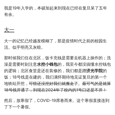
二叉树最大路径
传输文件
域名两三事
2019
应用案例（MISC）
mkdocs-ai-summary
我是19年入学的，本硕加起来到现在已经在复旦呆了五年
把握好自由
广告
0514 du
杭州两日游
端午安康
曲中有真意
fractions
非参数统计
OpenMMLab实践
金融风险
双曲函数
有余。
排序链表
Tmux
在Win上搭建NAS
应用案例（数据抓取）
AirPrint-with-Python
你需要更多朋友
上海野生动物园一日游
生日快乐，复旦
考研始末
Journal Club
Gamma函数
大一
寻找旋转排序数组中的最小值
Wake on WAN
应用案例（微软三件套）
Course-Selection-System
上路吧
踏春
要不去干教培吧
毕业.课程
习题
大一的记忆已经越发模糊了，那是疫情时代之前的校园生
补充细节
反转链表
自动化Workflow
哔哩哔哩番剧分析
Happy Pi Day
五一暴走广东
卖身记（一）
活。似乎明亮又灰暗。
那时候我们住在北区，饭卡充钱是需要去机器上操作的；洗
最长递增子列
自建Overleaf
再游日本
答案或许是不给
澡是需要时刻注意
水控小钱包
的，我至今都没搞懂水控钱包
的逻辑；北区食堂是还在装修的，我们都是蹭
济光学院
的
零钱兑换
Plex实时活动
迪士尼一日游
不要使用argmax
饭；18号线是在建的，我们满怀期待地见证复旦的第一个
区间和的个数
个人媒体库
地铁站开挖，
可惜还没挖好我们就搬走了
北洋园
纸短情长
。
最可气的是就算
18号线开通了，到现在2024年了校内的1号口还是不开！
网络延迟时间
新版博客！
然后，放寒假了，COVID-19席卷而来。这个寒假直接连到
了下一个暑假。
K站中转内最便宜的航班
樱花