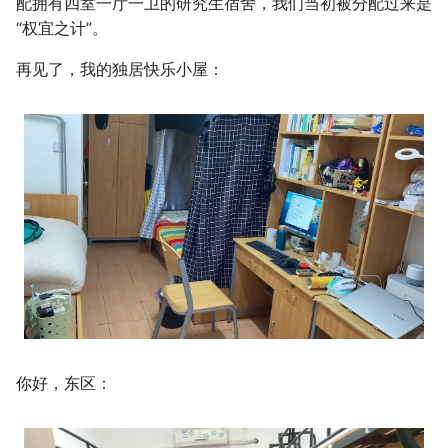
配拥有四室一厅一卫的研究生宿舍，我们当初被分配过来是
多多读书
“权宜之计”。
剧院座位安排
再见了，我的独居快乐小屋：
排列染色问题
灵动坐标系
大步上台阶
你好，东区：