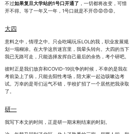
不过
如果复旦大学站的1号口开通了
，一切都将改变，可惜
开不得。等了一年又一年，1号口就是不开😠😡😠😡。
大四
意料之中，情理之中。只会吃喝玩乐LOL的我，职业发展规
划一塌糊涂。在大学这所迷宫里，我晕头转向。大四的当下
我已无路可走，只能选择发挥自己最后的余热，考个研吧。
彼时正是我们放弃和COVID-19抗争的时候，不幸的是我在
考前染上了病，只能去阳性考场，陪大家一起边咳嗽边考
试。万幸的是哥们运气不错，学校扩招了一个居然把我录取
了。
研一
我写下本文的时间，正是研一期末刚结束的时刻。