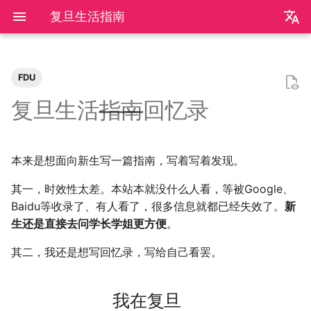
复旦生活指南
zh
en
FDU
极简爬虫
我在复旦
《活着》
Apple Music
乌斯怀亚
我的～背～包～
LLM
AB Test
Docker简介
血源诅咒
git-everyday
墙和梯子
介绍
LaTeX基础
刷题常用数据结构
Shell基础
初见manim
mkdocs介绍
飞牛OS
NS破解
SAS的基本操作
如何修改vscode扩展
2026
前置知识
为什么要学go？
dzd
基础课
数学分析
关于本站和我的一切
word2vec
DINO
VAE
向量数据库
广告投放系统
推荐系统简介
0309 pdd
辛普森悖论
关系数据库
0309 ant
好客山东欢迎我
2025年度回顾
2024年度回顾
2023年度回顾
2022年度总结
成都·夏天
2020年度总结
请回答2019
内置类
函数式编程
bisect
包管理
收发邮件
国家药监局GSP认证信息
超大csv文件转xlsx文件
数学分析
统计推断
统计计算
高等概率论
UCB CS61 Series
牛顿力学
我们为什么需要复数
高等代数箴言
整除理论
不可约情形
Kullback-Leibler散度
复旦生活
指南
回忆录
反爬和反反爬
《无影灯》
AppleScript
相机和镜头的参数
VLLM
因果推断
Docker基础
艾尔登法环
git仓库托管
常见的梯子协议及客户端
基础使用
使用LaTeX排版中文文档
两数之和
Shell脚本
mkdocs实践
自建云相册
NS串流PS5
SAS的统计应用
2025
安装以及交互式运行
go项目的组织形式
qrq
专业课
复分析
大一
我的电子设备们
RLHF
GAN
竞价
召回
0312 wechat
常用的因果推断方法
SQL
0314 byte
饮长江水，食武昌鱼
模型训练开销
拔牙始末
铁树开花
小感触
快开学吧
2019年度总结
内置关键字
面向对象编程
heapq
自己写一个包
地方药监局GSP认证信息
线性代数
回归分析
数据挖掘
凸优化
深入理解计算机系统
奥式方法
矩阵相似充要条件
同余理论
Galois理论
正态二次型独立条件
本来是想面向新生写一篇指南，写着写着发现。
反调试和反反调试
「你的名字」
QuickLook
nlog
生成模型
数据库
Docker进阶
搭建一个代理服务器
远程服务
下一个排列
Shell快捷键
Best practices
在线VSCode
NS开发
2024
脚本式运行和脚本书写规范
go中的分号
npnn
选修课
线性代数
大二
点亮的地图
Transformer
GPT
排序
0315 pdd
SQL优化
0319 ant
四月天，樱飞舞
再游迪士尼
お誕生日おめでとう
称呼zy的20种方法
Python数据结构练习
os
numpy
运筹学
时间序列分析
算法导论
数值计算
操作系统
有理函数积分范式
正交子空间
域和线性空间
正态分布的六种导出方式
其一，时效性太差。本站本就没什么人看，等被Google、
「和Summer的五百天」
iTerm2+zsh
尼康 Z5ii
搜索引擎
Hadoop
进阶使用
接雨水
Shell Redirection
写数学公式的坑
远程控制安卓手机
2023
基础语法
pymd
研究生课
初等数论
大三
正式的简历
Diffusion
特征工程
0318 pdd
0321 byte
葬礼日记
照片有毒
小霞 3.0
毕业.留影
re
matplotlib
概率论与数理统计
抽样调查
数据科学编程基础
时间序列
计算机网络
pi的无理性
常系数线性微分方程组
规矩数
秘书问题
Baidu等收录了、有人看了，很多信息就都已经失效了。
新
生还是直接去问学长学姐更方便
。
I Just Called to Say I Love
sketchybar+yabai
尼康 Z5
广告系统
Interview
打印
N皇后
Shell Expansion
控制插件加载
SSL/TLS证书
2022
高级语法
plt-gallery
个人兴趣
抽象代数
大四
本站编年史
Flow Matching
多样性
0330 pdd
0419 dewu
过不寻常年
婚礼日记
China Joy 2024
毕业.旅行.日本
time
pandas
统计软件
多元分析
数据库与企业数据管理
神经网络和深度学习
有理数集是可数的
线性齐次差分方程
暴击率补偿问题
You
其二，我还是想写回忆录，写给自己看罢。
Hammerspoon
摄影术语
推荐系统
ipynb展示
爬楼梯问题
SSH
mkdocs插件开发
自建图床
2021
标准库
bilibili_poster
概率论
研一
兴趣爱好
物品冷启动
0405 pdd
0429 ten
安庆七日游
晚霞·不晚
厦门三日游
毕业.论文
doctest
pytorch
随机过程
模式识别和机器学习
人工智能与机器学习
泰勒展开
旋转变换矩阵
Montmort问题
我在复旦
我想说
Interview
从前序与中序遍历构造二叉树
SSH Jump
Telegram Bot
2020
第三方库
高中数学讲义
链接
0420 hikv
0430 ten
泗阳三日游
再游北京
We Shouldn't Chat
卖身记（二）
itertools
sklearn
属性数据分析
人工智能编程框架
统计计算
导数漫谈
习题