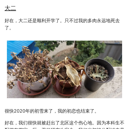
公交线路
冬が一番嫌い
大二
好在，大二还是顺利开学了。只不过我的多肉永远地死去
排序数组
おたく
了。
最小的必要团队
铺瓷砖
优美子数组
阈值距离内邻居最少的城市
Least-K子数组
排队上电梯
很快2020年的初雪来了，我的初恋也结束了。
多多传送门
好在，我们很快就被赶出了北区这个伤心地。因为本科生不