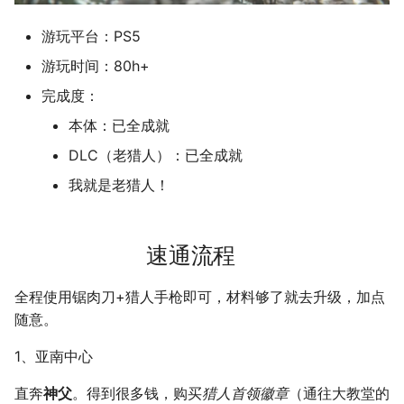
二叉树最大路径
传输文件
域名两三事
2019
应用案例（MISC）
mkdocs-ai-summary
广告
0514 du
杭州两日游
端午安康
曲中有真意
fractions
非参数统计
OpenMMLab实践
金融风险
双曲函数
游玩平台：PS5
游玩时间：80h+
排序链表
Tmux
在Win上搭建NAS
应用案例（数据抓取）
AirPrint-with-Python
上海野生动物园一日游
生日快乐，复旦
考研始末
Journal Club
Gamma函数
完成度：
寻找旋转排序数组中的最小值
Wake on WAN
应用案例（微软三件套）
Course-Selection-System
踏春
要不去干教培吧
毕业.课程
习题
本体：已全成就
DLC（老猎人）：已全成就
反转链表
自动化Workflow
哔哩哔哩番剧分析
Happy Pi Day
五一暴走广东
卖身记（一）
我就是老猎人！
最长递增子列
自建Overleaf
再游日本
答案或许是不给
零钱兑换
Plex实时活动
迪士尼一日游
不要使用argmax
速通流程
区间和的个数
个人媒体库
北洋园
纸短情长
全程使用锯肉刀+猎人手枪即可，材料够了就去升级，加点
随意。
网络延迟时间
新版博客！
1、亚南中心
K站中转内最便宜的航班
樱花
直奔
神父
。得到很多钱，购买
猎人首领徽章
（通往大教堂的