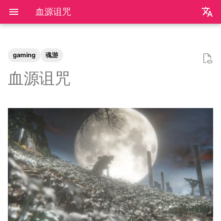
血源诅咒
zh
en
gaming
魂游
极简爬虫
复旦游览指北
《活着》
Apple Music
乌斯怀亚
我的～背～包～
LLM
AB Test
Docker简介
速通流程
git-everyday
墙和梯子
介绍
LaTeX基础
刷题常用数据结构
Shell基础
初见manim
mkdocs介绍
飞牛OS
NS破解
SAS的基本操作
如何修改vscode扩展
2026
前置知识
为什么要学go？
dzd
基础课
数学分析
关于本站和我的一切
word2vec
DINO
VAE
向量数据库
广告投放系统
推荐系统简介
0309 pdd
辛普森悖论
关系数据库
0309 ant
好客山东欢迎我
2025年度回顾
2024年度回顾
2023年度回顾
2022年度总结
成都·夏天
2020年度总结
请回答2019
内置类
函数式编程
bisect
包管理
收发邮件
国家药监局GSP认证信息
超大csv文件转xlsx文件
数学分析
统计推断
统计计算
高等概率论
UCB CS61 Series
牛顿力学
我们为什么需要复数
高等代数箴言
整除理论
不可约情形
Kullback-Leibler散度
血源诅咒
反爬和反反爬
复旦生活指南
《无影灯》
AppleScript
相机和镜头的参数
VLLM
因果推断
Docker基础
全成就攻略
git仓库托管
常见的梯子协议及客户端
基础使用
使用LaTeX排版中文文档
两数之和
Shell脚本
mkdocs实践
自建云相册
NS串流PS5
SAS的统计应用
2025
安装以及交互式运行
go项目的组织形式
qrq
专业课
复分析
我的电子设备们
RLHF
GAN
竞价
召回
0312 wechat
常用的因果推断方法
SQL
0314 byte
饮长江水，食武昌鱼
模型训练开销
拔牙始末
铁树开花
小感触
快开学吧
2019年度总结
内置关键字
面向对象编程
heapq
自己写一个包
地方药监局GSP认证信息
线性代数
回归分析
数据挖掘
凸优化
深入理解计算机系统
奥式方法
矩阵相似充要条件
同余理论
Galois理论
正态二次型独立条件
反调试和反反调试
复旦的自动化生活
「你的名字」
QuickLook
nlog
生成模型
数据库
Docker进阶
搭建一个代理服务器
远程服务
下一个排列
Shell快捷键
Best practices
在线VSCode
NS开发
2024
脚本式运行和脚本书写规范
go中的分号
npnn
选修课
线性代数
点亮的地图
Transformer
GPT
排序
0315 pdd
SQL优化
0319 ant
四月天，樱飞舞
再游迪士尼
お誕生日おめでとう
称呼zy的20种方法
Python数据结构练习
os
numpy
运筹学
时间序列分析
算法导论
数值计算
操作系统
有理函数积分范式
正交子空间
域和线性空间
正态分布的六种导出方式
复旦校园网VPN
「和Summer的五百天」
iTerm2+zsh
尼康 Z5ii
搜索引擎
Hadoop
进阶使用
接雨水
Shell Redirection
写数学公式的坑
远程控制安卓手机
2023
基础语法
pymd
研究生课
初等数论
正式的简历
Diffusion
特征工程
0318 pdd
0321 byte
葬礼日记
照片有毒
小霞 3.0
毕业.留影
re
matplotlib
概率论与数理统计
抽样调查
数据科学编程基础
时间序列
计算机网络
pi的无理性
常系数线性微分方程组
规矩数
秘书问题
I Just Called to Say I Love
sketchybar+yabai
尼康 Z5
广告系统
Interview
打印
N皇后
Shell Expansion
控制插件加载
SSL/TLS证书
2022
高级语法
plt-gallery
个人兴趣
抽象代数
本站编年史
Flow Matching
多样性
0330 pdd
0419 dewu
过不寻常年
婚礼日记
China Joy 2024
毕业.旅行.日本
time
pandas
统计软件
多元分析
数据库与企业数据管理
神经网络和深度学习
有理数集是可数的
线性齐次差分方程
暴击率补偿问题
You
Hammerspoon
摄影术语
推荐系统
ipynb展示
爬楼梯问题
SSH
mkdocs插件开发
自建图床
2021
标准库
bilibili_poster
概率论
兴趣爱好
物品冷启动
0405 pdd
0429 ten
安庆七日游
晚霞·不晚
厦门三日游
毕业.论文
doctest
pytorch
随机过程
模式识别和机器学习
人工智能与机器学习
泰勒展开
旋转变换矩阵
Montmort问题
Interview
从前序与中序遍历构造二叉树
SSH Jump
Telegram Bot
2020
第三方库
高中数学讲义
链接
0420 hikv
0430 ten
泗阳三日游
再游北京
We Shouldn't Chat
卖身记（二）
itertools
sklearn
属性数据分析
人工智能编程框架
统计计算
导数漫谈
习题