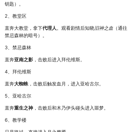
钥匙）。
公交线路
冬が一番嫌い
2、教堂区
排序数组
おたく
直奔大教堂，拿下
代理人
。观看剧情后知晓
旧神之血
（通往
禁忌森林的暗号）。
最小的必要团队
3、禁忌森林
铺瓷砖
直奔
亚南之影
，击败后进入拜伦维斯。
优美子数组
4、拜伦维斯
阈值距离内邻居最少的城市
直奔
大蜘蛛
，击败后触发血月，进入亚哈古尔。
Least-K子数组
5、亚哈古尔
直奔
重生之神
，击败后和木乃伊头碰头进入噩梦。
排队上电梯
6、教学楼
多多传送门