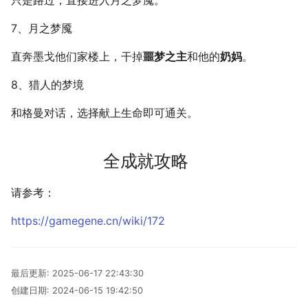
只是路过，直接进入月之梦魇。
多多读书
7、月之梦魇
剧院座位安排
直奔墨戈他们家楼上，干掉
噩梦之主
和他的
奶妈
。
排列染色问题
8、猎人的梦境
灵动坐标系
和格曼对话，选择献上生命即可通关。
大步上台阶
全成就攻略
请参考：
https://gamegene.cn/wiki/172
最后更新:
2025-06-17 22:43:30
创建日期:
2024-06-15 19:42:50