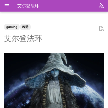
艾尔登法环
zh
en
gaming
魂游
极简爬虫
复旦游览指北
《活着》
Apple Music
乌斯怀亚
我的～背～包～
LLM
AB Test
Docker简介
git-everyday
墙和梯子
介绍
LaTeX基础
刷题常用数据结构
Shell基础
初见manim
mkdocs介绍
飞牛升级硬盘
NS破解
SAS的基本操作
如何修改vscode扩展
2026
前置知识
为什么要学go？
dzd
基础课
数学分析
关于本站和我的一切
word2vec
DINO
VAE
向量数据库
广告投放系统
推荐系统简介
0309 pdd
辛普森悖论
关系数据库
0309 ant
毕业2️.旅行.青藏
2025年度回顾
2024年度回顾
2023年度回顾
2022年度总结
成都·夏天
2020年度总结
请回答2019
内置类
函数式编程
bisect
包管理
收发邮件
国家药监局GSP认证信息
超大csv文件转xlsx文件
数学分析
统计推断
统计计算
高等概率论
UCB CS61 Series
牛顿力学
我们为什么需要复数
高等代数箴言
整除理论
不可约情形
Kullback-Leibler散度
艾尔登法环
反爬和反反爬
复旦生活指南
《无影灯》
AppleScript
相机和镜头的参数
VLLM
因果推断
Docker基础
git仓库托管
常见的梯子协议及客户端
基础使用
使用LaTeX排版中文文档
两数之和
Shell脚本
mkdocs实践
米家监控录像
NS串流PS5
SAS的统计应用
2025
安装以及交互式运行
go项目的组织形式
qrq
专业课
复分析
我的电子设备们
RLHF
GAN
竞价
召回
0312 wechat
常用的因果推断方法
SQL
0314 byte
BiliBili World 2026
模型训练开销
拔牙始末
铁树开花
小感触
快开学吧
2019年度总结
内置关键字
面向对象编程
heapq
自己写一个包
地方药监局GSP认证信息
线性代数
回归分析
数据挖掘
凸优化
深入理解计算机系统
奥式方法
矩阵相似充要条件
同余理论
Galois理论
正态二次型独立条件
反调试和反反调试
复旦的自动化生活
「你的名字」
QuickLook
nlog
生成模型
数据库
Docker进阶
搭建一个代理服务器
远程服务
下一个排列
Shell快捷键
Best practices
全自动追番
NS开发
2024
脚本式运行和脚本书写规范
go中的分号
npnn
选修课
线性代数
点亮的地图
Transformer
GPT
排序
0315 pdd
SQL优化
0319 ant
毕业2️.搬家
再游迪士尼
お誕生日おめでとう
称呼zy的20种方法
BiliBili World 2019
Python数据结构练习
os
numpy
运筹学
时间序列分析
算法导论
数值计算
操作系统
有理函数积分范式
正交子空间
域和线性空间
正态分布的六种导出方式
复旦校园网VPN
「和Summer的五百天」
iTerm2+zsh
尼康 Z5ii
搜索引擎
Hadoop
进阶使用
接雨水
Shell Redirection
写数学公式的坑
飞牛OS
2023
基础语法
pymd
研究生课
初等数论
正式的简历
Diffusion
特征工程
0318 pdd
0321 byte
毕业2️.旅行.洛阳（DLC）
照片有毒
小霞 3.0
毕业.留影
re
matplotlib
概率论与数理统计
抽样调查
数据科学编程基础
时间序列
计算机网络
pi的无理性
常系数线性微分方程组
规矩数
秘书问题
I Just Called to Say I Love
sketchybar+yabai
尼康 Z5
广告系统
Interview
打印
N皇后
Shell Expansion
控制插件加载
自建云相册
2022
高级语法
plt-gallery
个人兴趣
抽象代数
本站编年史
Flow Matching
多样性
0330 pdd
0419 dewu
毕业2️.旅行.新疆
婚礼日记
China Joy 2024
毕业.旅行.日本
time
pandas
统计软件
多元分析
数据库与企业数据管理
神经网络和深度学习
有理数集是可数的
线性齐次差分方程
暴击率补偿问题
You
Hammerspoon
摄影术语
推荐系统
ipynb展示
爬楼梯问题
SSH
mkdocs插件开发
在线VSCode
2021
标准库
bilibili_poster
概率论
兴趣爱好
物品冷启动
0405 pdd
0429 ten
好客山东欢迎我
晚霞·不晚
厦门三日游
毕业.论文
doctest
pytorch
随机过程
模式识别和机器学习
人工智能与机器学习
泰勒展开
旋转变换矩阵
Montmort问题
Interview
从前序与中序遍历构造二叉树
SSH Jump
远程控制安卓手机
2020
第三方库
高中数学讲义
链接
0420 hikv
0430 ten
饮长江水，食武昌鱼
再游北京
We Shouldn't Chat
卖身记（二）
itertools
sklearn
属性数据分析
人工智能编程框架
统计计算
导数漫谈
习题