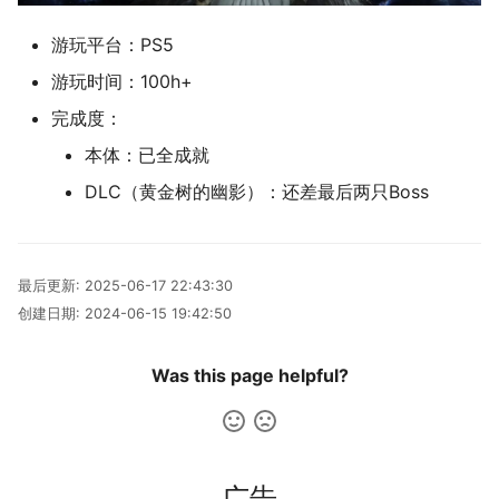
二叉树最大路径
传输文件
SSL/TLS证书
2019
应用案例（MISC）
mkdocs-ai-summary
广告
0514 du
四月天，樱飞舞
杭州两日游
端午安康
曲中有真意
fractions
非参数统计
OpenMMLab实践
金融风险
双曲函数
游玩平台：PS5
游玩时间：100h+
排序链表
Tmux
自建图床
应用案例（数据抓取）
AirPrint-with-Python
葬礼日记
上海野生动物园一日游
生日快乐，复旦
考研始末
Journal Club
Gamma函数
完成度：
寻找旋转排序数组中的最小值
Telegram Bot
应用案例（微软三件套）
Course-Selection-System
过不寻常年
踏春
要不去干教培吧
毕业.课程
习题
本体：已全成就
DLC（黄金树的幽影）：还差最后两只Boss
反转链表
域名两三事
哔哩哔哩番剧分析
安庆七日游
Happy Pi Day
五一暴走广东
卖身记（一）
最长递增子列
在Win上搭建NAS
泗阳三日游
再游日本
答案或许是不给
最后更新:
2025-06-17 22:43:30
零钱兑换
Wake on WAN
迪士尼一日游
不要使用argmax
创建日期:
2024-06-15 19:42:50
区间和的个数
自动化Workflow
北洋园
纸短情长
Was this page helpful?
网络延迟时间
自建Overleaf
新版博客！
K站中转内最便宜的航班
Plex实时活动
樱花
广告