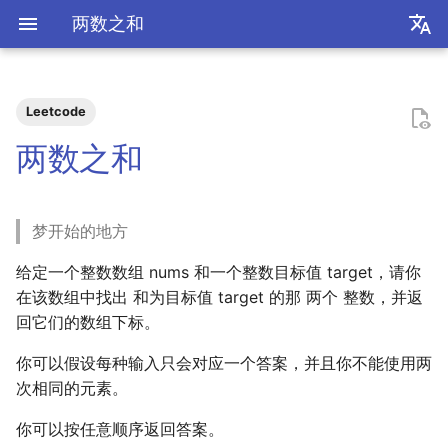
两数之和
zh
en
Leetcode
极简爬虫
复旦游览指北
《活着》
Apple Music
乌斯怀亚
我的～背～包～
LLM
AB Test
Docker简介
血源诅咒
git-everyday
墙和梯子
介绍
LaTeX基础
暴力枚举
Shell基础
初见manim
mkdocs介绍
飞牛OS
NS破解
SAS的基本操作
如何修改vscode扩展
2026
前置知识
为什么要学go？
dzd
基础课
数学分析
关于本站和我的一切
word2vec
DINO
VAE
向量数据库
广告投放系统
推荐系统简介
0309 pdd
辛普森悖论
关系数据库
0309 ant
好客山东欢迎我
2025年度回顾
2024年度回顾
2023年度回顾
2022年度总结
成都·夏天
2020年度总结
请回答2019
内置类
函数式编程
bisect
包管理
收发邮件
国家药监局GSP认证信息
超大csv文件转xlsx文件
数学分析
统计推断
统计计算
高等概率论
UCB CS61 Series
牛顿力学
我们为什么需要复数
高等代数箴言
整除理论
不可约情形
Kullback-Leibler散度
两数之和
反爬和反反爬
复旦生活指南
《无影灯》
AppleScript
相机和镜头的参数
VLLM
因果推断
Docker基础
艾尔登法环
git仓库托管
常见的梯子协议及客户端
基础使用
使用LaTeX排版中文文档
哈希表
Shell脚本
mkdocs实践
自建云相册
NS串流PS5
SAS的统计应用
2025
安装以及交互式运行
go项目的组织形式
qrq
专业课
复分析
我的电子设备们
RLHF
GAN
竞价
召回
0312 wechat
常用的因果推断方法
SQL
0314 byte
饮长江水，食武昌鱼
模型训练开销
拔牙始末
铁树开花
小感触
快开学吧
2019年度总结
内置关键字
面向对象编程
heapq
自己写一个包
地方药监局GSP认证信息
线性代数
回归分析
数据挖掘
凸优化
深入理解计算机系统
奥式方法
矩阵相似充要条件
同余理论
Galois理论
正态二次型独立条件
梦开始的地方
反调试和反反调试
复旦的自动化生活
「你的名字」
QuickLook
nlog
生成模型
数据库
Docker进阶
搭建一个代理服务器
远程服务
Shell快捷键
Best practices
在线VSCode
NS开发
2024
脚本式运行和脚本书写规范
go中的分号
npnn
选修课
线性代数
点亮的地图
Transformer
GPT
排序
0315 pdd
SQL优化
0319 ant
四月天，樱飞舞
再游迪士尼
お誕生日おめでとう
称呼zy的20种方法
Python数据结构练习
os
numpy
运筹学
时间序列分析
算法导论
数值计算
操作系统
有理函数积分范式
正交子空间
域和线性空间
正态分布的六种导出方式
给定一个整数数组 nums 和一个整数目标值 target，请你
复旦校园网VPN
「和Summer的五百天」
iTerm2+zsh
尼康 Z5ii
搜索引擎
Hadoop
进阶使用
Shell Redirection
写数学公式的坑
远程控制安卓手机
2023
基础语法
pymd
研究生课
初等数论
正式的简历
Diffusion
特征工程
0318 pdd
0321 byte
葬礼日记
照片有毒
小霞 3.0
毕业.留影
re
matplotlib
概率论与数理统计
抽样调查
数据科学编程基础
时间序列
计算机网络
pi的无理性
常系数线性微分方程组
规矩数
秘书问题
在该数组中找出 和为目标值 target 的那 两个 整数，并返
回它们的数组下标。
I Just Called to Say I Love
sketchybar+yabai
尼康 Z5
广告系统
Interview
打印
Shell Expansion
控制插件加载
SSL/TLS证书
2022
高级语法
plt-gallery
个人兴趣
抽象代数
本站编年史
Flow Matching
多样性
0330 pdd
0419 dewu
过不寻常年
婚礼日记
China Joy 2024
毕业.旅行.日本
time
pandas
统计软件
多元分析
数据库与企业数据管理
神经网络和深度学习
有理数集是可数的
线性齐次差分方程
暴击率补偿问题
You
你可以假设每种输入只会对应一个答案，并且你不能使用两
Hammerspoon
摄影术语
推荐系统
ipynb展示
SSH
mkdocs插件开发
自建图床
2021
标准库
bilibili_poster
概率论
兴趣爱好
物品冷启动
0405 pdd
0429 ten
安庆七日游
晚霞·不晚
厦门三日游
毕业.论文
doctest
pytorch
随机过程
模式识别和机器学习
人工智能与机器学习
泰勒展开
旋转变换矩阵
Montmort问题
次相同的元素。
你可以按任意顺序返回答案。
Interview
SSH Jump
Telegram Bot
2020
第三方库
高中数学讲义
链接
0420 hikv
0430 ten
泗阳三日游
再游北京
We Shouldn't Chat
卖身记（二）
itertools
sklearn
属性数据分析
人工智能编程框架
统计计算
导数漫谈
习题