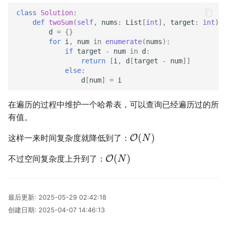
冬が一番嫌い
class
Solution
:
def
twoSum
(
self
,
nums
:
List
[
int
],
target
:
int
)
-
d
=
{}
おたく
for
i
,
num
in
enumerate
(
nums
):
if
target
-
num
in
d
:
return
[
i
,
d
[
target
-
num
]]
else
:
d
[
num
]
=
i
在遍历的过程中维护一个哈希表，可以查询已经遍历过的所
有值。
(
)
这样一来时间复杂度就降低到了：
O
N
(
)
不过空间复杂度上升到了：
O
N
最后更新:
2025-05-29 02:42:18
创建日期:
2025-04-07 14:46:13