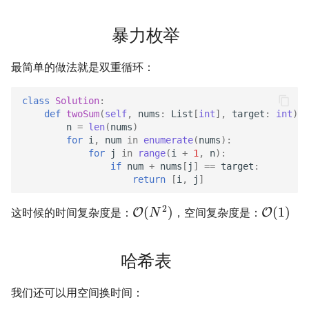
传输文件
域名两三事
2019
应用案例（MISC）
mkdocs-ai-summary
广告
0514 du
杭州两日游
端午安康
曲中有真意
fractions
非参数统计
OpenMMLab实践
金融风险
双曲函数
暴力枚举
Tmux
在Win上搭建NAS
应用案例（数据抓取）
AirPrint-with-Python
上海野生动物园一日游
生日快乐，复旦
考研始末
Journal Club
Gamma函数
最简单的做法就是双重循环：
Wake on WAN
应用案例（微软三件套）
Course-Selection-System
踏春
要不去干教培吧
毕业.课程
习题
class
Solution
:
def
twoSum
(
self
,
nums
:
List
[
int
],
target
:
int
)
-
自动化Workflow
哔哩哔哩番剧分析
Happy Pi Day
五一暴走广东
卖身记（一）
n
=
len
(
nums
)
for
i
,
num
in
enumerate
(
nums
):
for
j
in
range
(
i
+
1
,
n
):
自建Overleaf
再游日本
答案或许是不给
if
num
+
nums
[
j
]
==
target
:
return
[
i
,
j
]
Plex实时活动
迪士尼一日游
不要使用argmax
2
(
)
(
1
)
这时候的时间复杂度是：
O
，空间复杂度是：
O
N
个人媒体库
北洋园
纸短情长
哈希表
新版博客！
樱花
我们还可以用空间换时间：