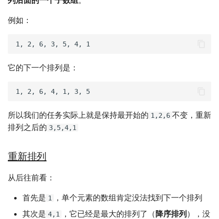
列后面的一个子数组
。
个人媒体库
冬が一番嫌い
例如：
おたく
它的下一个排列是：
所以我们的任务实际上就是保持最开始的
不变，重新
1,2,6
排列之后的
3,5,4,1
重新排列
从后往前看：
首先是
，单个元素的数组肯定没法找到下一个排列
1
其次是
，它已经是最大的排列了（
降序排列
），没
4,1