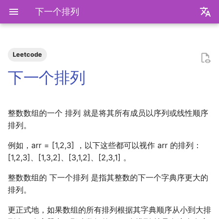
下一个排列
zh
en
Leetcode
极简爬虫
复旦游览指北
《活着》
Apple Music
乌斯怀亚
我的～背～包～
LLM
AB Test
Docker简介
血源诅咒
git-everyday
墙和梯子
介绍
LaTeX基础
算法
Shell基础
初见manim
mkdocs介绍
飞牛升级硬盘
NS破解
SAS的基本操作
如何修改vscode扩展
2026
前置知识
为什么要学go？
dzd
基础课
数学分析
关于本站和我的一切
word2vec
DINO
VAE
向量数据库
广告投放系统
推荐系统简介
0309 pdd
辛普森悖论
关系数据库
0309 ant
毕业2️.旅行.青藏
2025年度回顾
2024年度回顾
2023年度回顾
2022年度总结
成都·夏天
2020年度总结
请回答2019
内置类
函数式编程
bisect
包管理
收发邮件
国家药监局GSP认证信息
超大csv文件转xlsx文件
数学分析
统计推断
统计计算
高等概率论
UCB CS61 Series
牛顿力学
我们为什么需要复数
高等代数箴言
整除理论
不可约情形
Kullback-Leibler散度
下一个排列
反爬和反反爬
复旦生活指南
《无影灯》
AppleScript
相机和镜头的参数
VLLM
因果推断
Docker基础
艾尔登法环
git仓库托管
常见的梯子协议及客户端
基础使用
使用LaTeX排版中文文档
Shell脚本
mkdocs实践
米家监控录像
NS串流PS5
SAS的统计应用
2025
安装以及交互式运行
go项目的组织形式
qrq
专业课
复分析
从后往前
我的电子设备们
RLHF
GAN
竞价
召回
0312 wechat
常用的因果推断方法
SQL
0314 byte
BiliBili World 2026
模型训练开销
拔牙始末
铁树开花
小感触
快开学吧
2019年度总结
内置关键字
面向对象编程
heapq
自己写一个包
地方药监局GSP认证信息
线性代数
回归分析
数据挖掘
凸优化
深入理解计算机系统
奥式方法
矩阵相似充要条件
同余理论
Galois理论
正态二次型独立条件
整数数组的一个 排列 就是将其所有成员以序列或线性顺序
反调试和反反调试
复旦的自动化生活
「你的名字」
QuickLook
nlog
生成模型
数据库
Docker进阶
搭建一个代理服务器
远程服务
Shell快捷键
Best practices
全自动追番
NS开发
2024
脚本式运行和脚本书写规范
go中的分号
npnn
选修课
线性代数
重新排列
点亮的地图
Transformer
GPT
排序
0315 pdd
SQL优化
0319 ant
毕业2️.搬家
再游迪士尼
お誕生日おめでとう
称呼zy的20种方法
BiliBili World 2019
Python数据结构练习
os
numpy
运筹学
时间序列分析
算法导论
数值计算
操作系统
有理函数积分范式
正交子空间
域和线性空间
正态分布的六种导出方式
排列。
复旦校园网VPN
「和Summer的五百天」
iTerm2+zsh
尼康 Z5ii
搜索引擎
Hadoop
进阶使用
Shell Redirection
写数学公式的坑
飞牛OS
2023
基础语法
pymd
研究生课
初等数论
子问题
正式的简历
Diffusion
特征工程
0318 pdd
0321 byte
毕业2️.旅行.洛阳（DLC）
照片有毒
小霞 3.0
毕业.留影
re
matplotlib
概率论与数理统计
抽样调查
数据科学编程基础
时间序列
计算机网络
pi的无理性
常系数线性微分方程组
规矩数
秘书问题
例如，arr = [1,2,3] ，以下这些都可以视作 arr 的排列：
[1,2,3]、[1,3,2]、[3,1,2]、[2,3,1] 。
I Just Called to Say I Love
sketchybar+yabai
尼康 Z5
广告系统
Interview
打印
Shell Expansion
控制插件加载
自建云相册
2022
高级语法
plt-gallery
个人兴趣
抽象代数
代码
本站编年史
Flow Matching
多样性
0330 pdd
0419 dewu
毕业2️.旅行.新疆
婚礼日记
China Joy 2024
毕业.旅行.日本
time
pandas
统计软件
多元分析
数据库与企业数据管理
神经网络和深度学习
有理数集是可数的
线性齐次差分方程
暴击率补偿问题
You
整数数组的 下一个排列 是指其整数的下一个字典序更大的
Hammerspoon
摄影术语
推荐系统
ipynb展示
SSH
mkdocs插件开发
在线VSCode
2021
标准库
bilibili_poster
概率论
兴趣爱好
物品冷启动
0405 pdd
0429 ten
好客山东欢迎我
晚霞·不晚
厦门三日游
毕业.论文
doctest
pytorch
随机过程
模式识别和机器学习
人工智能与机器学习
泰勒展开
旋转变换矩阵
Montmort问题
排列。
更正式地，如果数组的所有排列根据其字典顺序从小到大排
Interview
SSH Jump
远程控制安卓手机
2020
第三方库
高中数学讲义
链接
0420 hikv
0430 ten
饮长江水，食武昌鱼
再游北京
We Shouldn't Chat
卖身记（二）
itertools
sklearn
属性数据分析
人工智能编程框架
统计计算
导数漫谈
习题