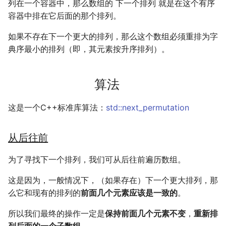
列在一个容器中，那么数组的 下一个排列 就是在这个有序
传输文件
SSL/TLS证书
2019
应用案例（MISC）
mkdocs-ai-summary
容器中排在它后面的那个排列。
广告
0514 du
四月天，樱飞舞
杭州两日游
端午安康
曲中有真意
fractions
非参数统计
OpenMMLab实践
金融风险
双曲函数
如果不存在下一个更大的排列，那么这个数组必须重排为字
Tmux
自建图床
应用案例（数据抓取）
AirPrint-with-Python
葬礼日记
上海野生动物园一日游
生日快乐，复旦
考研始末
Journal Club
Gamma函数
典序最小的排列（即，其元素按升序排列）。
Telegram Bot
应用案例（微软三件套）
Course-Selection-System
过不寻常年
踏春
要不去干教培吧
毕业.课程
习题
算法
域名两三事
哔哩哔哩番剧分析
安庆七日游
Happy Pi Day
五一暴走广东
卖身记（一）
这是一个C++标准库算法：
std::next_permutation
在Win上搭建NAS
泗阳三日游
再游日本
答案或许是不给
从后往前
Wake on WAN
迪士尼一日游
不要使用argmax
为了寻找下一个排列，我们可从后往前遍历数组。
自动化Workflow
北洋园
纸短情长
这是因为，一般情况下，（如果存在）下一个更大排列，那
自建Overleaf
新版博客！
么它和现有的排列的
前面几个元素应该是一致的
。
Plex实时活动
所以我们最终的操作一定是
保持前面几个元素不变
樱花
，
重新排