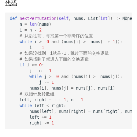
代码
def
nextPermutation
(
self
,
nums
:
List
[
int
])
->
None
:
n
=
len
(
nums
)
i
=
n
-
2
# 从后往前，寻找第一个非降序的位置
while
i
>=
0
and
(
nums
[
i
]
>=
nums
[
i
+
1
]):
i
-=
1
# 如果没找到，i就是-1，跳过下面的交换逻辑
# 如果找到了就进入下面的交换逻辑
if
i
>=
0
:
j
=
n
-
1
while
j
>=
0
and
(
nums
[
i
]
>=
nums
[
j
]):
j
-=
1
nums
[
i
],
nums
[
j
]
=
nums
[
j
],
nums
[
i
]
# 双指针反转数组
left
,
right
=
i
+
1
,
n
-
1
while
left
<
right
:
nums
[
left
],
nums
[
right
]
=
nums
[
right
],
nums
[
left
+=
1
right
-=
1