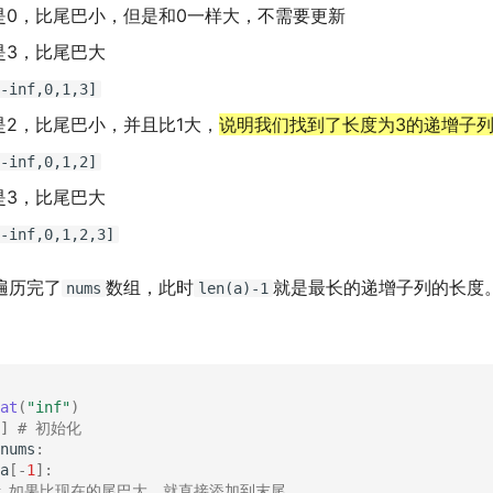
是0，比尾巴小，但是和0一样大，不需要更新
是3，比尾巴大
-inf,0,1,3]
是2，比尾巴小，并且比1大，
说明我们找到了长度为3的递增子
-inf,0,1,2]
是3，比尾巴大
-inf,0,1,2,3]
遍历完了
数组，此时
就是最长的递增子列的长度
nums
len(a)-1
at
(
"inf"
)
]
# 初始化
nums
:
a
[
-
1
]:
# 如果比现在的尾巴大，就直接添加到末尾