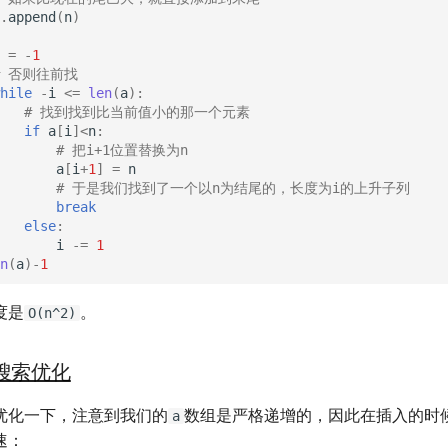
.
append
(
n
)
=
-
1
# 否则往前找
hile
-
i
<=
len
(
a
):
# 找到找到比当前值小的那一个元素
if
a
[
i
]
<
n
:
# 把i+1位置替换为n
a
[
i
+
1
]
=
n
# 于是我们找到了一个以n为结尾的，长度为i的上升子列
break
else
:
i
-=
1
n
(
a
)
-
1
度是
。
O(n^2)
分搜索优化
优化一下，注意到我们的
数组是严格递增的，因此在插入的时
a
速：