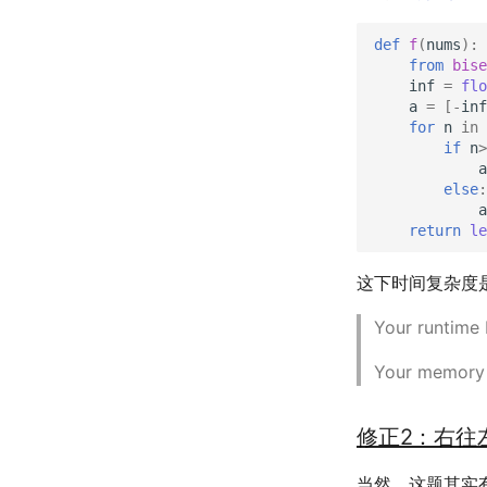
def
f
(
nums
):
from
bise
inf
=
flo
a
=
[
-
inf
for
n
in
if
n
>
a
else
:
a
return
le
这下时间复杂度
Your runtime
Your memory 
修正2：右往
当然，这题其实