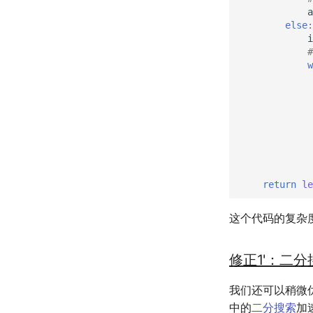
a
自动化Workflow
else
:
自建Overleaf
i
Plex实时活动
w
个人媒体库
return
le
这个代码的复杂
修正1'：二
我们还可以稍微
中的
二分搜索
加