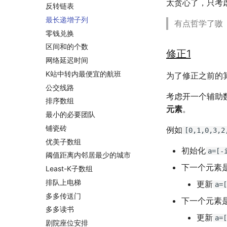
太贪心了，只考
反转链表
最长递增子列
有点哲学了嗷
零钱兑换
区间和的个数
修正1
网络延迟时间
K站中转内最便宜的航班
为了修正之前的
公交线路
考虑开一个辅助数
排序数组
元素
。
最小的必要团队
铺瓷砖
例如
[0,1,0,3,2
优美子数组
初始化
a=[-
阈值距离内邻居最少的城市
下一个元素
Least-K子数组
排队上电梯
更新
a=[
多多传送门
下一个元素
多多读书
更新
a=[
剧院座位安排