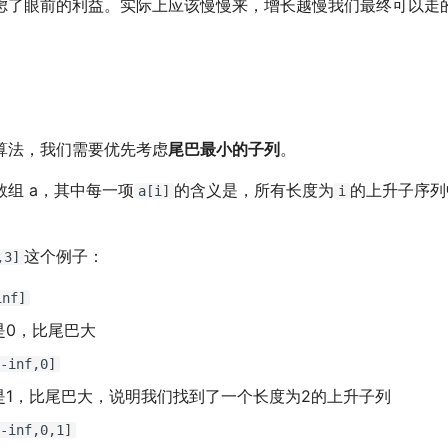
虑了眼前的利益。实际上应该慢慢来，增长越慢我们最终可以走
算法，我们需要优先考虑
尾巴最小的子列
。
组 a，其中每一项
的含义是，所有长度为
的上升子序列
a[i]
i
这个例子：
,3]
inf]
是0，比尾巴大
-inf,0]
是1，比尾巴大，说明我们找到了一个长度为2的上升子列
-inf,0,1]