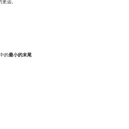
的更远。
中的
最小的末尾