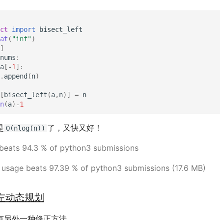
ct
import
bisect_left
at
(
"inf"
)
]
nums
:
a
[
-
1
]:
.
append
(
n
)
[
bisect_left
(
a
,
n
)]
=
n
n
(
a
)
-
1
是
了，又快又好！
O(nlog(n))
 beats 94.3 % of python3 submissions
usage beats 97.39 % of python3 submissions (17.6 MB)
左动态规划
有另外一种修正方法。