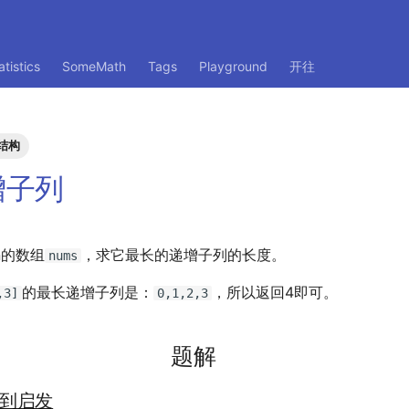
atistics
SomeMath
Tags
Playground
开往
结构
增子列
n的数组
，求它最长的递增子列的长度。
nums
的最长递增子列是：
，所以返回4即可。
,3]
0,1,2,3
题解
到启发