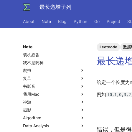
最长递增子列
About
Note
Blog
Python
Go
Project
St
Note
Leetcode
数据
装机必备
最长递
我不是药神
爬虫
复旦
极简爬虫
给定一个长度为
书影音
反爬和反反爬
复旦游览指北
例如
我用Mac
反调试和反反调试
复旦生活指南
《活着》
[0,1,0,3,2
神游
复旦的自动化生活
《无影灯》
Apple Music
摄影
复旦校园网VPN
「你的名字」
AppleScript
乌斯怀亚
Algorithm
「和Summer的五百天」
QuickLook
我的～背～包～
Data Analysis
I Just Called to Say I Love
iTerm2+zsh
相机和镜头的参数
LLM
错误，但是得
You