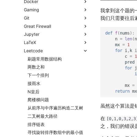
Docker
sketchybar+yabai
nlog
VLLM
AB Test
word2vec
Gaming
Hammerspoon
尼康 Z5ii
生成模型
因果推断
Docker简介
RLHF
DINO
我拿到这个题的
我们只需要往后
Git
尼康 Z5
搜索引擎
数据库
Docker基础
血源诅咒
Transformer
VAE
辛普森悖论
Great Firewall
摄影术语
广告系统
Hadoop
Docker进阶
艾尔登法环
git-everyday
GAN
向量数据库
常用的因果推断方法
关系数据库
def
f
(
nums
):
Jupyter
推荐系统
Interview
git仓库托管
墙和梯子
GPT
广告投放系统
SQL
n
=
len
(
n
LaTeX
Interview
常见的梯子协议及客户端
介绍
Diffusion
竞价
推荐系统简介
SQL优化
0309 ant
mx
=
1
for
i
,
k
i
Leetcode
搭建一个代理服务器
基础使用
LaTeX基础
Flow Matching
召回
0309 pdd
0314 byte
c
=
1
远程服务
使用LaTeX排版中文文档
刷题常用数据结构
排序
0312 wechat
0319 ant
召回1：ItemCF
pred
进阶使用
两数之和
特征工程
0315 pdd
0321 byte
召回2：Swing
排序1：多目标排序
for
j
i
打印
下一个排列
多样性
0318 pdd
0419 dewu
召回3：UserCF
排序2：MMoE
特征交叉1：FM
ipynb展示
接雨水
物品冷启动
0330 pdd
0429 ten
召回4：矩阵补充
排序3：预估分数的融合
特征交叉2：DCN
mx
=
return
mx
N皇后
0405 pdd
0430 ten
召回5：双塔模型
排序4：视频播放建模
特征交叉3：LHUC、
SENet、FiBiNet
爬楼梯问题
0420 hikv
0514 du
召回6：Deep Retrieval
排序5：粗排
用户行为序列
虽然这个算法是
从前序与中序遍历构造二叉树
召回7：其他召回通道
二叉树最大路径
召回8：曝光过滤
在
[0,1,0,3,2,3
排序链表
之，我们的错误
寻找旋转排序数组中的最小值