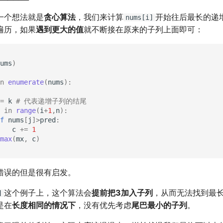
一个想法就是
贪心算法
，我们来计算
开始往后最长的递
nums[i]
遍历，如果
遇到更大的值
就不断接在原来的子列上面即可：
ums
)
n
enumerate
(
nums
):
=
k
# 代表递增子列的结尾
in
range
(
i
+
1
,
n
):
f
nums
[
j
]
>
pred
:
c
+=
1
max
(
mx
,
c
)
错误的但是很有启发。
这个例子上，这个算法会
提前把3加入子列
，从而无法找到最
]
是在
长度相同的情况下
，没有优先考虑
尾巴最小的子列
。