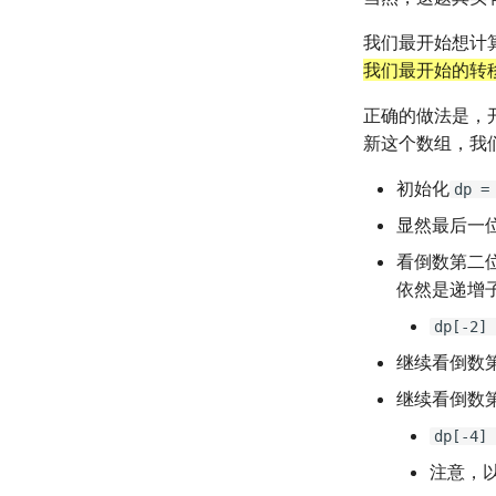
我们最开始想计
我们最开始的转
正确的做法是，
新这个数组，我
初始化
dp =
显然最后一
看倒数第二
依然是递增
dp[-2] 
继续看倒数
继续看倒数
dp[-4] 
注意，