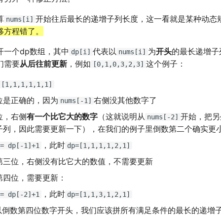
算
开始往后最长的递增子列长度，这一看就是某种动态
nums[i]
移方程错了。
开一个dp数组，其中
代表以
为
开头
的最长递增子
dp[i]
nums[i]
们需要
从后往前更新
，例如
这个例子：
[0,1,0,3,2,3]
 [1,1,1,1,1,1]
位是正确的，因为
右侧没其他数字了
nums[-1]
位，右侧
有一个比它大的数字
（这就说明从
开始，把另
nums[-2]
子列，因此需要更新一下），在我们的例子里倒数第二个确实更
，此时
= dp[-1]+1
dp=[1,1,1,1,2,1]
第三位，右侧没有比它大的数值，不需要更新
第四位，需要更新：
，此时
= dp[-2]+1
dp=[1,1,3,1,2,1]
以倒数第四位数字开头，我们应该拼所有满足条件的最长的递增