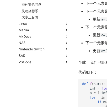
下一个元素
排列染色问题
灵动坐标系
下一个元素
大步上台阶
更新
a=[
Linux
下一个元素
Manim
Shell基础
更新
a=[
MkDocs
Shell脚本
初见manim
下一个元素
NAS
Shell快捷键
mkdocs介绍
Nintendo Switch
Shell Redirection
mkdocs实践
飞牛OS
更新
a=[
SAS
Shell Expansion
Best practices
自建云相册
NS破解
VSCode
SSH
写数学公式的坑
在线VSCode
NS串流PS5
SAS的基本操作
至此，我们已经
SSH Jump
控制插件加载
远程控制安卓手机
NS开发
SAS的统计应用
如何修改vscode扩展
代码如下：
传输文件
mkdocs插件开发
SSL/TLS证书
Tmux
自建图床
def
f
(
nums
):
Telegram Bot
inf
=
flo
a
=
[
-
inf
域名两三事
for
n
in
在Win上搭建NAS
if
n
>
Wake on WAN