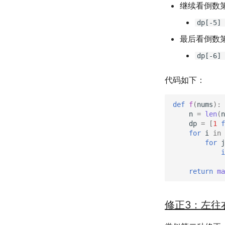
继续看倒数
dp[-5] 
最后看倒数
dp[-6] 
代码如下：
def
f
(
nums
):
n
=
len
(
n
dp
=
[
1
f
for
i
in
for
j
i
return
ma
修正3：左往