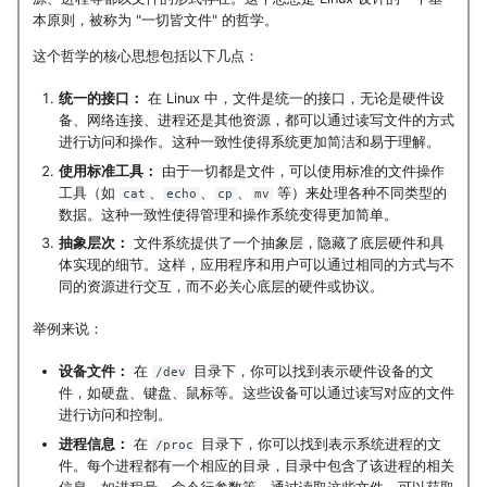
多多读书
本原则，被称为 "一切皆文件" 的哲学。
这个哲学的核心思想包括以下几点：
剧院座位安排
统一的接口：
在 Linux 中，文件是统一的接口，无论是硬件设
备、网络连接、进程还是其他资源，都可以通过读写文件的方式
排列染色问题
进行访问和操作。这种一致性使得系统更加简洁和易于理解。
使用标准工具：
由于一切都是文件，可以使用标准的文件操作
灵动坐标系
工具（如
、
、
、
等）来处理各种不同类型的
cat
echo
cp
mv
数据。这种一致性使得管理和操作系统变得更加简单。
大步上台阶
抽象层次：
文件系统提供了一个抽象层，隐藏了底层硬件和具
体实现的细节。这样，应用程序和用户可以通过相同的方式与不
同的资源进行交互，而不必关心底层的硬件或协议。
举例来说：
设备文件：
在
目录下，你可以找到表示硬件设备的文
/dev
件，如硬盘、键盘、鼠标等。这些设备可以通过读写对应的文件
进行访问和控制。
进程信息：
在
目录下，你可以找到表示系统进程的文
/proc
件。每个进程都有一个相应的目录，目录中包含了该进程的相关