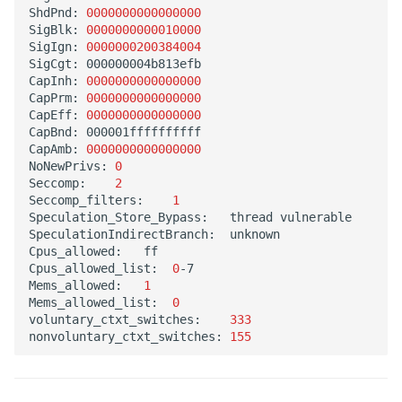
ShdPnd:
0000000000000000
SigBlk:
0000000000010000
SigIgn:
0000000200384004
SigCgt:
000000004b813efb

CapInh:
0000000000000000
CapPrm:
0000000000000000
CapEff:
0000000000000000
CapBnd:
000001ffffffffff

CapAmb:
0000000000000000
NoNewPrivs:
0
Seccomp:
2
Seccomp_filters:
1
Speculation_Store_Bypass:
thread
vulnerable

SpeculationIndirectBranch:
unknown

Cpus_allowed:
ff

Cpus_allowed_list:
0
-7

Mems_allowed:
1
Mems_allowed_list:
0
voluntary_ctxt_switches:
333
nonvoluntary_ctxt_switches:
155