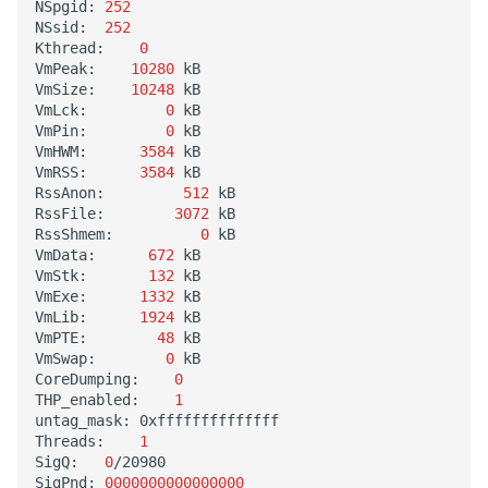
NSpgid:
252
NSsid:
252
Kthread:
0
VmPeak:
10280
kB

VmSize:
10248
kB

VmLck:
0
kB

VmPin:
0
kB

VmHWM:
3584
kB

VmRSS:
3584
kB

RssAnon:
512
kB

RssFile:
3072
kB

RssShmem:
0
kB

VmData:
672
kB

VmStk:
132
kB

VmExe:
1332
kB

VmLib:
1924
kB

VmPTE:
48
kB

VmSwap:
0
kB

CoreDumping:
0
THP_enabled:
1
untag_mask:
0xffffffffffffff

Threads:
1
SigQ:
0
/20980

SigPnd:
0000000000000000