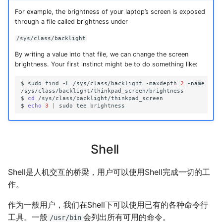
For example, the brightness of your laptop’s screen is exposed
through a file called brightness under
/sys/class/backlight
By writing a value into that file, we can change the screen
brightness. Your first instinct might be to do something like:
$
sudo
find
-L
/sys/class/backlight
-maxdepth
2
-name
'*b
/sys/class/backlight/thinkpad_screen/brightness

$
cd
/sys/class/backlight/thinkpad_screen

$
echo
3
|
sudo
tee
Shell
Shell是人机交互的桥梁，用户可以使用Shell完成一切的工
作。
作为一般用户，我们在Shell下可以使用已有的各种命令行
工具。一般
会列出所有可用的命令。
/usr/bin