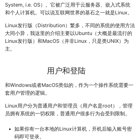
System, i.e. OS）。它被广泛用于云服务器、嵌入式系统
二叉树最大路径
域名两三事
2019
应用案例（MISC）
mkdocs-ai-summary
广告
0514 du
杭州两日游
端午安康
曲中有真意
fractions
非参数统计
OpenMMLab实践
金融风险
双曲函数
和个人计算机。可以说互联网世界的基石之一就是Linux。
排序链表
在Win上搭建NAS
应用案例（数据抓取）
AirPrint-with-Python
上海野生动物园一日游
生日快乐，复旦
考研始末
Journal Club
Gamma函数
Linux发行版（Distribution）繁多，不同的系统的使用方法
大同小异，我这里的介绍主要以Ubuntu（大概是最流行的
寻找旋转排序数组中的最小值
Wake on WAN
应用案例（微软三件套）
Course-Selection-System
踏春
要不去干教培吧
毕业.课程
习题
Linux发行版）和MacOS（并非Linux，只是类UNIX）为
主。
反转链表
自动化Workflow
哔哩哔哩番剧分析
Happy Pi Day
五一暴走广东
卖身记（一）
用户和登陆
最长递增子列
自建Overleaf
再游日本
答案或许是不给
和Windows或者MacOS类似的，作为一个操作系统需要一
零钱兑换
Plex实时活动
迪士尼一日游
不要使用argmax
套用户管理的逻辑。
区间和的个数
个人媒体库
北洋园
纸短情长
Linux用户分为普通用户和管理员（用户名是root），管理
员拥有系统的一切权限，普通用户很多行为会受到限制。
网络延迟时间
新版博客！
如果你有一台本地的Linux计算机，开机后输入账号密
K站中转内最便宜的航班
樱花
码即可登录。