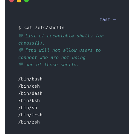
cat /etc/shells
💬 List of acceptable shells for
chpass(1).
💬 Ftpd will not allow users to
connect who are not using
💬 one of these shells.
/bin/bash
/bin/csh
/bin/dash
/bin/ksh
/bin/sh
/bin/tcsh
/bin/zsh