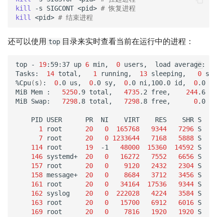
kill
-s
SIGCONT
<pid>
# 恢复进程
kill
<pid>
# 结束进程
还可以使用
目录来实时查看当前在运行中的进程：
top
top
-
19
:59:37
up
6
min,
0
users,
load
average:
0
.
Tasks:
14
total,
1
running,
13
sleeping,
0
sto
%Cpu
(
s
)
:
0
.0
us,
0
.0
sy,
0
.0
ni,100.0
id,
0
.0
wa
MiB
Mem
:
5250
.9
total,
4735
.2
free,
244
.6
us
MiB
Swap:
7298
.8
total,
7298
.8
free,
0
.0
us
PID
USER
PR
NI
VIRT
RES
SHR
S
%C
1
root
20
0
165768
9344
7296
S
0
7
root
20
0
1233644
7168
5888
S
0
114
root
19
-1
48000
15360
14592
S
0
146
systemd+
20
0
16272
7552
6656
S
0
157
root
20
0
9120
2432
2304
S
0
158
message+
20
0
8684
3712
3456
S
0
161
root
20
0
34164
17536
9344
S
0
162
syslog
20
0
222028
4224
3584
S
0
163
root
20
0
15700
6912
6016
S
0
169
root
20
0
7816
1920
1920
S
0