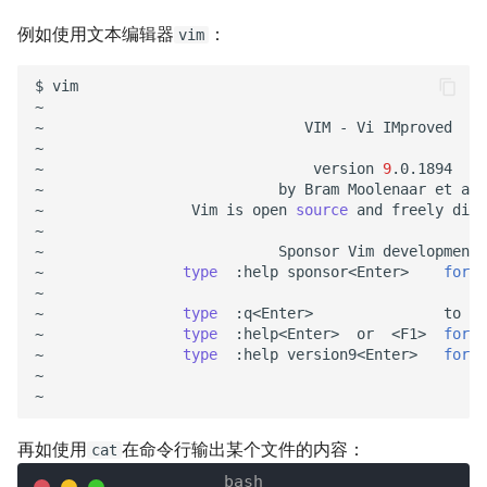
例如使用文本编辑器
：
vim
$
vim

~

~
VIM
-
Vi
IMproved

~

~
version
9
.0.1894

~
by
Bram
Moolenaar
et
al.

~
Vim
is
open
source
and
freely
dist
~

~
Sponsor
Vim
development!

~
type
:help
sponsor<Enter>
for
i
~

~
type
:q<Enter>
to
ex
~
type
:help<Enter>
or
<F1>
for
o
~
type
:help
version9<Enter>
for
v
~

再如使用
在命令行输出某个文件的内容：
cat