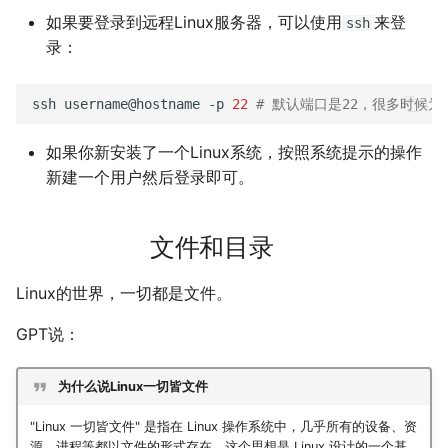
如果要登录到远程Linux服务器，可以使用
来登
公交线路
冬が一番嫌い
ssh
录：
排序数组
おたく
ssh
username@hostname
-p
22
# 默认端口是22，很多时候
最小的必要团队
如果你新安装了一个Linux系统，按照系统提示的操作
铺瓷砖
新建一个用户然后登录即可。
优美子数组
文件和目录
阈值距离内邻居最少的城市
Linux的世界，一切都是文件。
Least-K子数组
GPT说：
排队上电梯
为什么说Linux一切皆文件
多多传送门
"Linux 一切皆文件" 是指在 Linux 操作系统中，几乎所有的设备、资
源、进程等都以文件的形式存在。这个思想是 Linux 设计的一个基