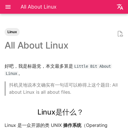
All About Linux
zh
en
Linux
极简爬虫
复旦游览指北
《活着》
Apple Music
乌斯怀亚
我的～背～包～
LLM
AB Test
Docker简介
血源诅咒
git-everyday
墙和梯子
介绍
LaTeX基础
刷题常用数据结构
初见manim
mkdocs介绍
飞牛OS
NS破解
SAS的基本操作
如何修改vscode扩展
2026
前置知识
为什么要学go？
dzd
基础课
数学分析
关于本站和我的一切
word2vec
DINO
VAE
向量数据库
广告投放系统
推荐系统简介
0309 pdd
辛普森悖论
关系数据库
0309 ant
好客山东欢迎我
2025年度回顾
2024年度回顾
2023年度回顾
2022年度总结
成都·夏天
2020年度总结
请回答2019
内置类
函数式编程
bisect
包管理
收发邮件
国家药监局GSP认证信息
超大csv文件转xlsx文件
数学分析
统计推断
统计计算
高等概率论
UCB CS61 Series
牛顿力学
我们为什么需要复数
高等代数箴言
整除理论
不可约情形
Kullback-Leibler散度
All About Linux
反爬和反反爬
复旦生活指南
《无影灯》
AppleScript
相机和镜头的参数
VLLM
因果推断
Docker基础
艾尔登法环
git仓库托管
常见的梯子协议及客户端
基础使用
使用LaTeX排版中文文档
两数之和
mkdocs实践
自建云相册
NS串流PS5
SAS的统计应用
2025
安装以及交互式运行
go项目的组织形式
qrq
专业课
复分析
我的电子设备们
RLHF
GAN
竞价
召回
0312 wechat
常用的因果推断方法
SQL
0314 byte
饮长江水，食武昌鱼
模型训练开销
拔牙始末
铁树开花
小感触
快开学吧
2019年度总结
内置关键字
面向对象编程
heapq
自己写一个包
地方药监局GSP认证信息
线性代数
回归分析
数据挖掘
凸优化
深入理解计算机系统
奥式方法
矩阵相似充要条件
同余理论
Galois理论
正态二次型独立条件
好吧，我是标题党，本文最多算是
反调试和反反调试
复旦的自动化生活
「你的名字」
QuickLook
nlog
生成模型
数据库
Docker进阶
搭建一个代理服务器
远程服务
下一个排列
Best practices
在线VSCode
NS开发
2024
脚本式运行和脚本书写规范
go中的分号
npnn
选修课
线性代数
点亮的地图
Transformer
GPT
排序
0315 pdd
SQL优化
0319 ant
四月天，樱飞舞
再游迪士尼
お誕生日おめでとう
称呼zy的20种方法
Python数据结构练习
os
numpy
运筹学
时间序列分析
算法导论
数值计算
操作系统
有理函数积分范式
正交子空间
域和线性空间
正态分布的六种导出方式
Little Bit About
。
Linux
复旦校园网VPN
「和Summer的五百天」
iTerm2+zsh
尼康 Z5ii
搜索引擎
Hadoop
进阶使用
接雨水
写数学公式的坑
远程控制安卓手机
2023
基础语法
pymd
研究生课
初等数论
正式的简历
Diffusion
特征工程
0318 pdd
0321 byte
葬礼日记
照片有毒
小霞 3.0
毕业.留影
re
matplotlib
概率论与数理统计
抽样调查
数据科学编程基础
时间序列
计算机网络
pi的无理性
常系数线性微分方程组
规矩数
秘书问题
抖机灵地说本文确实有一句话可以称得上这个题目: All
about Linux is all about files.
I Just Called to Say I Love
sketchybar+yabai
尼康 Z5
广告系统
Interview
打印
N皇后
控制插件加载
SSL/TLS证书
2022
高级语法
plt-gallery
个人兴趣
抽象代数
本站编年史
Flow Matching
多样性
0330 pdd
0419 dewu
过不寻常年
婚礼日记
China Joy 2024
毕业.旅行.日本
time
pandas
统计软件
多元分析
数据库与企业数据管理
神经网络和深度学习
有理数集是可数的
线性齐次差分方程
暴击率补偿问题
You
Hammerspoon
摄影术语
推荐系统
ipynb展示
爬楼梯问题
mkdocs插件开发
自建图床
2021
标准库
bilibili_poster
概率论
兴趣爱好
物品冷启动
0405 pdd
0429 ten
安庆七日游
晚霞·不晚
厦门三日游
毕业.论文
doctest
pytorch
随机过程
模式识别和机器学习
人工智能与机器学习
泰勒展开
旋转变换矩阵
Montmort问题
Linux是什么？
Interview
从前序与中序遍历构造二叉树
Telegram Bot
2020
第三方库
高中数学讲义
链接
0420 hikv
0430 ten
泗阳三日游
再游北京
We Shouldn't Chat
卖身记（二）
itertools
sklearn
属性数据分析
人工智能编程框架
统计计算
导数漫谈
习题
Linux 是一众开源的类 UNIX
操作系统
（Operating