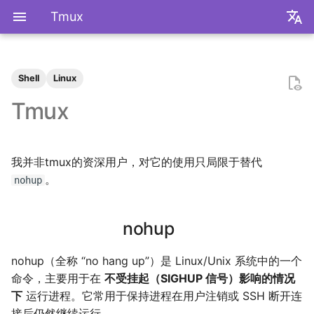
Tmux
zh
en
Shell
Linux
极简爬虫
复旦游览指北
《活着》
Apple Music
乌斯怀亚
我的～背～包～
LLM
AB Test
Docker简介
血源诅咒
git-everyday
墙和梯子
介绍
LaTeX基础
刷题常用数据结构
nohup
初见manim
mkdocs介绍
飞牛OS
NS破解
SAS的基本操作
如何修改vscode扩展
2026
前置知识
为什么要学go？
dzd
基础课
数学分析
关于本站和我的一切
word2vec
DINO
VAE
向量数据库
广告投放系统
推荐系统简介
0309 pdd
辛普森悖论
关系数据库
0309 ant
好客山东欢迎我
2025年度回顾
2024年度回顾
2023年度回顾
2022年度总结
成都·夏天
2020年度总结
请回答2019
内置类
函数式编程
bisect
包管理
收发邮件
国家药监局GSP认证信息
超大csv文件转xlsx文件
数学分析
统计推断
统计计算
高等概率论
UCB CS61 Series
牛顿力学
我们为什么需要复数
高等代数箴言
整除理论
不可约情形
Kullback-Leibler散度
Tmux
反爬和反反爬
复旦生活指南
《无影灯》
AppleScript
相机和镜头的参数
VLLM
因果推断
Docker基础
艾尔登法环
git仓库托管
常见的梯子协议及客户端
基础使用
使用LaTeX排版中文文档
两数之和
tmux
mkdocs实践
自建云相册
NS串流PS5
SAS的统计应用
2025
安装以及交互式运行
go项目的组织形式
qrq
专业课
复分析
我的电子设备们
RLHF
GAN
竞价
召回
0312 wechat
常用的因果推断方法
SQL
0314 byte
饮长江水，食武昌鱼
模型训练开销
拔牙始末
铁树开花
小感触
快开学吧
2019年度总结
内置关键字
面向对象编程
heapq
自己写一个包
地方药监局GSP认证信息
线性代数
回归分析
数据挖掘
凸优化
深入理解计算机系统
奥式方法
矩阵相似充要条件
同余理论
Galois理论
正态二次型独立条件
我并非tmux的资深用户，对它的使用只局限于替代
反调试和反反调试
复旦的自动化生活
「你的名字」
QuickLook
nlog
生成模型
数据库
Docker进阶
搭建一个代理服务器
远程服务
下一个排列
Best practices
在线VSCode
NS开发
2024
脚本式运行和脚本书写规范
go中的分号
npnn
选修课
线性代数
点亮的地图
Transformer
GPT
排序
0315 pdd
SQL优化
0319 ant
四月天，樱飞舞
再游迪士尼
お誕生日おめでとう
称呼zy的20种方法
Python数据结构练习
os
numpy
运筹学
时间序列分析
算法导论
数值计算
操作系统
有理函数积分范式
正交子空间
域和线性空间
正态分布的六种导出方式
。
nohup
复旦校园网VPN
「和Summer的五百天」
iTerm2+zsh
尼康 Z5ii
搜索引擎
Hadoop
进阶使用
接雨水
写数学公式的坑
远程控制安卓手机
2023
基础语法
pymd
研究生课
初等数论
正式的简历
Diffusion
特征工程
0318 pdd
0321 byte
葬礼日记
照片有毒
小霞 3.0
毕业.留影
re
matplotlib
概率论与数理统计
抽样调查
数据科学编程基础
时间序列
计算机网络
pi的无理性
常系数线性微分方程组
规矩数
秘书问题
nohup
I Just Called to Say I Love
sketchybar+yabai
尼康 Z5
广告系统
Interview
打印
N皇后
控制插件加载
SSL/TLS证书
2022
高级语法
plt-gallery
个人兴趣
抽象代数
本站编年史
Flow Matching
多样性
0330 pdd
0419 dewu
过不寻常年
婚礼日记
China Joy 2024
毕业.旅行.日本
time
pandas
统计软件
多元分析
数据库与企业数据管理
神经网络和深度学习
有理数集是可数的
线性齐次差分方程
暴击率补偿问题
You
nohup（全称 “no hang up”）是 Linux/Unix 系统中的一个
Hammerspoon
摄影术语
推荐系统
ipynb展示
爬楼梯问题
mkdocs插件开发
自建图床
2021
标准库
bilibili_poster
概率论
兴趣爱好
物品冷启动
0405 pdd
0429 ten
安庆七日游
晚霞·不晚
厦门三日游
毕业.论文
doctest
pytorch
随机过程
模式识别和机器学习
人工智能与机器学习
泰勒展开
旋转变换矩阵
Montmort问题
命令，主要用于在
不受挂起（SIGHUP 信号）影响的情况
下
运行进程。它常用于保持进程在用户注销或 SSH 断开连
Interview
从前序与中序遍历构造二叉树
Telegram Bot
2020
第三方库
高中数学讲义
链接
0420 hikv
0430 ten
泗阳三日游
再游北京
We Shouldn't Chat
卖身记（二）
itertools
sklearn
属性数据分析
人工智能编程框架
统计计算
导数漫谈
习题
接后仍然继续运行。