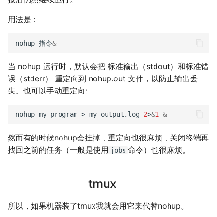
二叉树最大路径
域名两三事
2019
应用案例（MISC）
mkdocs-ai-summary
广告
0514 du
杭州两日游
端午安康
曲中有真意
fractions
非参数统计
OpenMMLab实践
金融风险
双曲函数
用法是：
排序链表
在Win上搭建NAS
应用案例（数据抓取）
AirPrint-with-Python
上海野生动物园一日游
生日快乐，复旦
考研始末
Journal Club
Gamma函数
nohup
指令
&
寻找旋转排序数组中的最小值
Wake on WAN
应用案例（微软三件套）
Course-Selection-System
踏春
要不去干教培吧
毕业.课程
习题
当 nohup 运行时，默认会把 标准输出（stdout）和标准错
误（stderr） 重定向到 nohup.out 文件，以防止输出丢
反转链表
自动化Workflow
哔哩哔哩番剧分析
Happy Pi Day
五一暴走广东
卖身记（一）
失。也可以手动重定向:
最长递增子列
自建Overleaf
再游日本
答案或许是不给
nohup
my_program
>
my_output.log
2
>
&
1
&
零钱兑换
Plex实时活动
迪士尼一日游
不要使用argmax
然而有的时候nohup会挂掉，重定向也很麻烦，关闭终端再
找回之前的任务（一般是使用
命令）也很麻烦。
jobs
区间和的个数
个人媒体库
北洋园
纸短情长
网络延迟时间
tmux
新版博客！
K站中转内最便宜的航班
樱花
所以，如果机器装了tmux我就会用它来代替nohup。