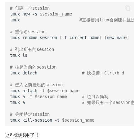
公交线路
冬が一番嫌い
# 创建一个session
tmux
new
-s
$session_name
tmux
#直接使用tmux会创建并且进入一
排序数组
おたく
# 重命名session
最小的必要团队
tmux
rename-session
[
-t
current-name
]
[
new-name
]
# 列出所有的session
铺瓷砖
tmux
ls

# 挂起当前的sesstion
优美子数组
tmux
detach
# 快捷键：Ctrl+b d
阈值距离内邻居最少的城市
# 进入之前挂起的session
tmux
attach
-t
$session_name
tmux
a
-t
$session_name
# 也可以简写
Least-K子数组
tmux
a
# 如果只有一个session也
排队上电梯
# 关闭特定session
tmux
kill-session
-t
$session_name
多多传送门
这些就够用了！