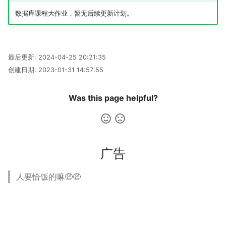
数据库课程大作业，暂无后续更新计划。
神游
2019
应用案例（MISC）
广告
二叉树最大路径
传输文件
SSL/TLS证书
四月天，樱飞舞
杭州两日游
端午安康
曲中有真意
fractions
非参数统计
OpenMMLab实践
金融风险
双曲函数
摄影
应用案例（数据抓取）
排序链表
Tmux
自建图床
葬礼日记
上海野生动物园一日游
生日快乐，复旦
考研始末
Journal Club
Gamma函数
最后更新:
2024-04-25 20:21:35
Algorithm
应用案例（微软三件套）
寻找旋转排序数组中的最
Telegram Bot
过不寻常年
踏春
要不去干教培吧
毕业.课程
习题
创建日期:
2023-01-31 14:57:55
Data Analysis
反转链表
域名两三事
安庆七日游
Happy Pi Day
五一暴走广东
卖身记（一）
Was this page helpful?
Docker
最长递增子列
在Win上搭建NAS
泗阳三日游
再游日本
答案或许是不给
Gaming
零钱兑换
Wake on WAN
迪士尼一日游
不要使用argmax
广告
Git
区间和的个数
自动化Workflow
北洋园
纸短情长
人要恰饭的嘛🤑🤑
Great Firewall
网络延迟时间
自建Overleaf
新版博客！
Jupyter
K站中转内最便宜的航班
Plex实时活动
樱花