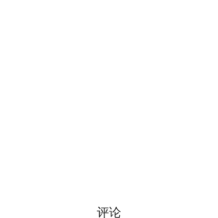
LaTeX
公交线路
个人媒体库
冬が一番嫌い
Leetcode
排序数组
おたく
Linux
最小的必要团队
Manim
铺瓷砖
MkDocs
优美子数组
NAS
阈值距离内邻居最少的城
Nintendo Switch
Least-K子数组
SAS
排队上电梯
VSCode
多多传送门
评论