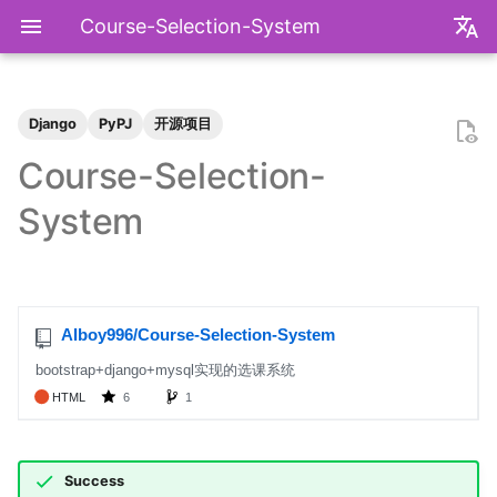
Course-Selection-System
zh
en
Django
PyPJ
开源项目
装机必备
2026
前置知识
为什么要学go？
基础课
数学分析
关于本站和我的一切
极简爬虫
复旦游览指北
《活着》
Apple Music
乌斯怀亚
我的～背～包～
LLM
AB Test
Docker简介
血源诅咒
git-everyday
墙和梯子
介绍
LaTeX基础
刷题常用数据结构
Shell基础
初见manim
mkdocs介绍
飞牛升级硬盘
NS破解
SAS的基本操作
如何修改vscode扩展
毕业2️.旅行.青藏
2025年度回顾
2024年度回顾
2023年度回顾
2022年度总结
成都·夏天
2020年度总结
请回答2019
内置类
函数式编程
bisect
包管理
收发邮件
国家药监局GSP认证信息
超大csv文件转xlsx文件
数学分析
统计推断
统计计算
高等概率论
UCB CS61 Series
牛顿力学
我们为什么需要复数
高等代数箴言
整除理论
不可约情形
Kullback-Leibler散度
Course-Selection-
中华小当家
2025
安装以及交互式运行
go项目的组织形式
专业课
复分析
我的电子设备们
反爬和反反爬
复旦生活指南
《无影灯》
AppleScript
相机和镜头的参数
VLLM
因果推断
Docker基础
艾尔登法环
git仓库托管
常见的梯子协议及客户端
基础使用
使用LaTeX排版中文文档
两数之和
Shell脚本
mkdocs实践
米家监控录像
NS串流PS5
SAS的统计应用
BiliBili World 2026
模型训练开销
拔牙始末
铁树开花
小感触
快开学吧
2019年度总结
内置关键字
面向对象编程
heapq
自己写一个包
地方药监局GSP认证信息
线性代数
回归分析
数据挖掘
凸优化
深入理解计算机系统
奥式方法
矩阵相似充要条件
同余理论
Galois理论
正态二次型独立条件
System
我不是药神
2024
脚本式运行和脚本书写规范
go中的分号
选修课
线性代数
点亮的地图
反调试和反反调试
复旦的自动化生活
「你的名字」
QuickLook
nlog
生成模型
数据库
Docker进阶
搭建一个代理服务器
远程服务
下一个排列
Shell快捷键
Best practices
全自动追番
NS开发
毕业2️.搬家
再游迪士尼
お誕生日おめでとう
称呼zy的20种方法
BiliBili World 2019
Python数据结构练习
os
numpy
运筹学
时间序列分析
算法导论
数值计算
操作系统
有理函数积分范式
正交子空间
域和线性空间
正态分布的六种导出方式
爬虫
2023
基础语法
研究生课
初等数论
正式的简历
复旦校园网VPN
「和Summer的五百天」
iTerm2+zsh
尼康 Z5ii
搜索引擎
Hadoop
进阶使用
接雨水
Shell Redirection
写数学公式的坑
飞牛OS
毕业2️.旅行.洛阳（DLC）
照片有毒
小霞 3.0
毕业.留影
re
matplotlib
概率论与数理统计
抽样调查
数据科学编程基础
时间序列
计算机网络
pi的无理性
常系数线性微分方程组
规矩数
秘书问题
复旦
2022
高级语法
个人兴趣
抽象代数
本站编年史
I Just Called to Say I Lo
sketchybar+yabai
尼康 Z5
广告系统
Interview
打印
N皇后
Shell Expansion
控制插件加载
自建云相册
毕业2️.旅行.新疆
婚礼日记
China Joy 2024
毕业.旅行.日本
time
pandas
统计软件
多元分析
数据库与企业数据管理
神经网络和深度学习
有理数集是可数的
线性齐次差分方程
暴击率补偿问题
You
书影音
2021
标准库
概率论
兴趣爱好
Hammerspoon
摄影术语
推荐系统
ipynb展示
爬楼梯问题
SSH
mkdocs插件开发
在线VSCode
好客山东欢迎我
晚霞·不晚
厦门三日游
毕业.论文
doctest
pytorch
随机过程
模式识别和机器学习
人工智能与机器学习
泰勒展开
旋转变换矩阵
Montmort问题
我用Mac
2020
第三方库
链接
Interview
从前序与中序遍历构造二
SSH Jump
远程控制安卓手机
饮长江水，食武昌鱼
再游北京
We Shouldn't Chat
卖身记（二）
itertools
sklearn
属性数据分析
人工智能编程框架
统计计算
导数漫谈
习题
Success