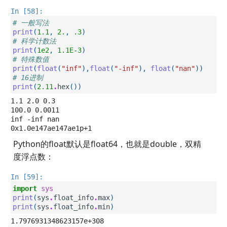
In [58]:
# 一般写法
print
(
1.1
,
2.
,
.3
)
# 科学计数法
print
(
1e2
,
1.1E-3
)
# 特殊数值
print
(
float
(
"inf"
),
float
(
"-inf"
),
float
(
"nan"
))
# 16进制
print
(
2.11
.
hex
())
1.1 2.0 0.3

100.0 0.0011

inf -inf nan

Python的float默认是float64，也就是double，双精
度浮点数：
In [59]:
import
sys
print
(
sys
.
float_info
.
max
)
print
(
sys
.
float_info
.
min
)
1.7976931348623157e+308
