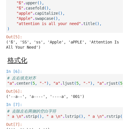
"ß"
.
upper
(),
"ß"
.
casefold
(),
"apple"
.
capitalize
(),
"Apple"
.
swapcase
(),
"attention is all your need"
.
title
(),
)
Out[5]:
('ß', 'SS', 'ss', 'Apple', 'aPPLE', 'Attention Is 
All Your Need')
格式化
In [6]:
# 左右填充对齐
"a"
.
center
(
5
,
"-"
),
"a"
.
ljust
(
5
,
"-"
),
"a"
.
rjust
(
5
,
Out[6]:
('--a--', 'a----', '----a', '001')
In [7]:
# 去除左右两侧的空白字符
" a 
\n
"
.
strip
(),
" a 
\n
"
.
lstrip
(),
" a 
\n
"
.
rstrip
()
Out[7]: