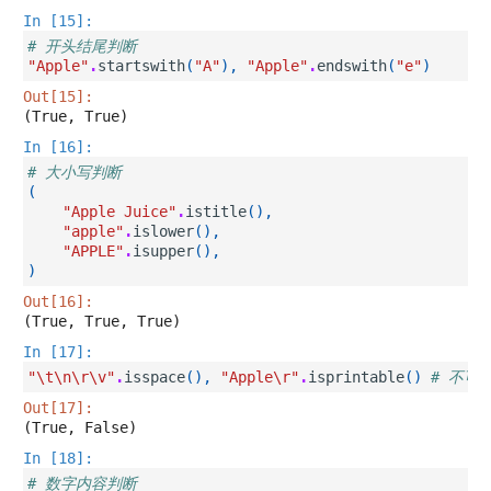
In [15]:
# 开头结尾判断
"Apple"
.
startswith
(
"A"
),
"Apple"
.
endswith
(
"e"
)
Out[15]:
(True, True)
In [16]:
# 大小写判断
(
"Apple Juice"
.
istitle
(),
"apple"
.
islower
(),
"APPLE"
.
isupper
(),
)
Out[16]:
(True, True, True)
In [17]:
"
\t\n\r\v
"
.
isspace
(),
"Apple
\r
"
.
isprintable
()
# 不可
Out[17]:
(True, False)
In [18]:
# 数字内容判断