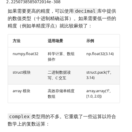
如果需要更高的精度，可以使用
库中提供
decimal
的数值类型（十进制精确运算）。如果需要低一些的
精度（例如单精度浮点）就比较麻烦了：
方法
适用场景
示例
numpy.float32
科学计算、数组
np.float32(3.14)
操作
struct模块
二进制数据读
struct.pack('f',
3.14)
写、C 交互
array 模块
高效存储单精度
array.array('f',
[1.0, 2.0])
数组
类型用的不多。它重载了一些运算以符合
complex
数学上的复数运算：