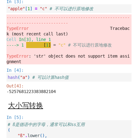
In [3]:
多多读书
"apple"
[
1
]
=
"c"
# 不可以进行原地修改
--------------------------------------------------
剧院座位安排
-------------------------
TypeError
                                 Tracebac
排列染色问题
Cell
In[3]
, line 1
----> 
1
"
apple
"
[
1
]
 = 
"
c
"
# 不可以进行原地修改
灵动坐标系
TypeError
: 'str' object does not support item assi
gnment
大步上台阶
In [4]:
hash
(
"a"
)
# 可以计算hash值
Out[4]:
-5257681223383882104
大小写转换
In [5]:
# ß是德语中的字母，通常可以和ss互用
(
"ß"
.
lower
(),