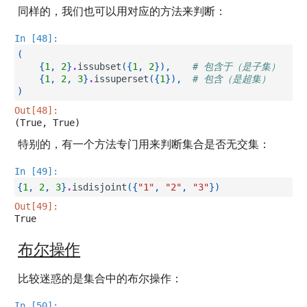
同样的，我们也可以用对应的方法来判断：
In [48]:
(
{
1
,
2
}
.
issubset
({
1
,
2
}),
# 包含于（是子集）
{
1
,
2
,
3
}
.
issuperset
({
1
}),
# 包含（是超集）
)
Out[48]:
(True, True)
特别的，有一个方法专门用来判断集合是否无交集：
In [49]:
{
1
,
2
,
3
}
.
isdisjoint
({
"1"
,
"2"
,
"3"
})
Out[49]:
True
布尔操作
比较迷惑的是集合中的布尔操作：
In [50]: