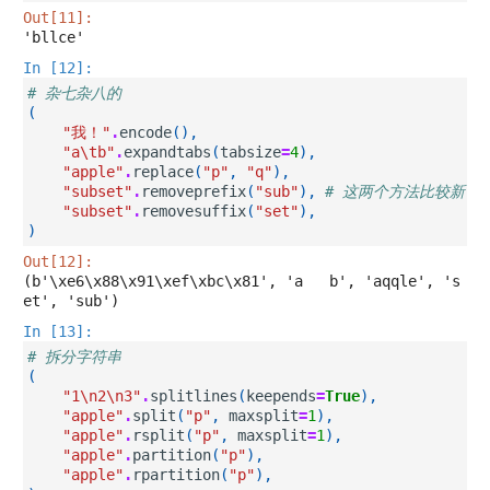
Out[11]:
'bllce'
In [12]:
# 杂七杂八的
(
"我！"
.
encode
(),
"a
\t
b"
.
expandtabs
(
tabsize
=
4
),
"apple"
.
replace
(
"p"
,
"q"
),
"subset"
.
removeprefix
(
"sub"
),
# 这两个方法比较新，Py
"subset"
.
removesuffix
(
"set"
),
)
Out[12]:
(b'\xe6\x88\x91\xef\xbc\x81', 'a   b', 'aqqle', 's
et', 'sub')
In [13]:
# 拆分字符串
(
"1
\n
2
\n
3"
.
splitlines
(
keepends
=
True
),
"apple"
.
split
(
"p"
,
maxsplit
=
1
),
"apple"
.
rsplit
(
"p"
,
maxsplit
=
1
),
"apple"
.
partition
(
"p"
),
"apple"
.
rpartition
(
"p"
),