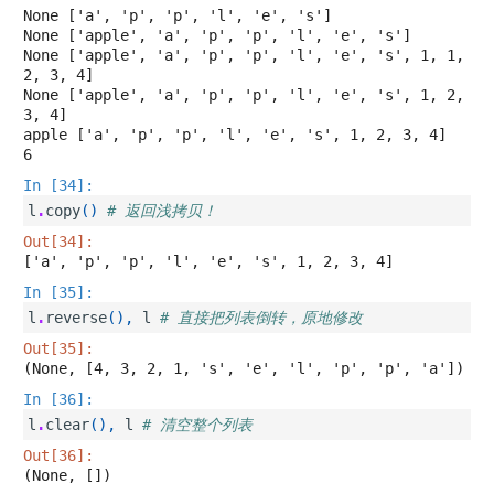
None ['a', 'p', 'p', 'l', 'e', 's']

None ['apple', 'a', 'p', 'p', 'l', 'e', 's']

None ['apple', 'a', 'p', 'p', 'l', 'e', 's', 1, 1, 
2, 3, 4]

None ['apple', 'a', 'p', 'p', 'l', 'e', 's', 1, 2, 
3, 4]

apple ['a', 'p', 'p', 'l', 'e', 's', 1, 2, 3, 4]

In [34]:
l
.
copy
()
# 返回浅拷贝！
Out[34]:
['a', 'p', 'p', 'l', 'e', 's', 1, 2, 3, 4]
In [35]:
l
.
reverse
(),
l
# 直接把列表倒转，原地修改
Out[35]:
(None, [4, 3, 2, 1, 's', 'e', 'l', 'p', 'p', 'a'])
In [36]:
l
.
clear
(),
l
# 清空整个列表
Out[36]:
(None, [])