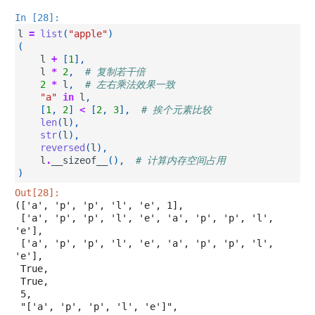
In [28]:
l
=
list
(
"apple"
)
(
l
+
[
1
],
l
*
2
,
# 复制若干倍
2
*
l
,
# 左右乘法效果一致
"a"
in
l
,
[
1
,
2
]
<
[
2
,
3
],
# 挨个元素比较
len
(
l
),
str
(
l
),
reversed
(
l
),
l
.
__sizeof__
(),
# 计算内存空间占用
)
Out[28]:
(['a', 'p', 'p', 'l', 'e', 1],

 ['a', 'p', 'p', 'l', 'e', 'a', 'p', 'p', 'l', 
'e'],

 ['a', 'p', 'p', 'l', 'e', 'a', 'p', 'p', 'l', 
'e'],

 True,

 True,

 5,

 "['a', 'p', 'p', 'l', 'e']",
