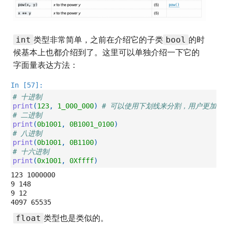
类型非常简单，之前在介绍它的子类
的时
int
bool
候基本上也都介绍到了。这里可以单独介绍一下它的
字面量表达方法：
In [57]:
# 十进制
print
(
123
,
1_000_000
)
# 可以使用下划线来分割，用户更加友
# 二进制
print
(
0b1001
,
0B1001_0100
)
# 八进制
print
(
0b1001
,
0B1100
)
# 十六进制
print
(
0x1001
,
0Xffff
)
123 1000000

9 148

9 12

类型也是类似的。
float