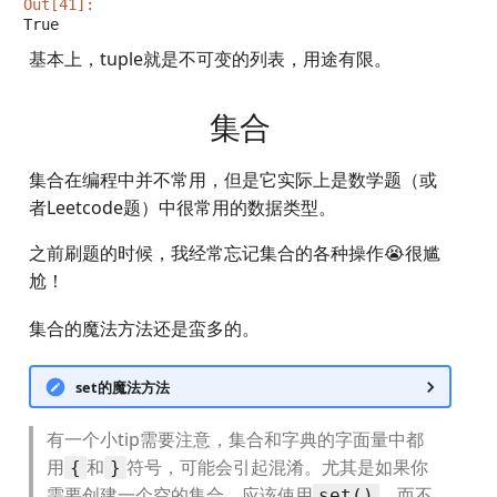
Out[41]:
True
基本上，tuple就是不可变的列表，用途有限。
集合
集合在编程中并不常用，但是它实际上是数学题（或
者Leetcode题）中很常用的数据类型。
之前刷题的时候，我经常忘记集合的各种操作😭很尴
尬！
集合的魔法方法还是蛮多的。
set的魔法方法
有一个小tip需要注意，集合和字典的字面量中都
用
和
符号，可能会引起混淆。尤其是如果你
{
}
需要创建一个空的集合，应该使用
，而不
set()