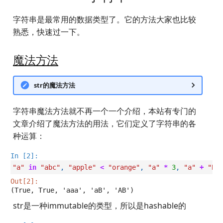
LaTeX
更新集合
公交线路
个人媒体库
冬が一番嫌い
字符串是最常用的数据类型了。它的方法大家也比较
熟悉，快速过一下。
Leetcode
整数、浮点和复数
排序数组
おたく
魔法方法
Linux
字典
最小的必要团队
Manim
魔法方法
铺瓷砖
str的魔法方法
MkDocs
字典的更新
优美子数组
字符串魔法方法就不再一个一个介绍，本站有专门的
文章介绍了魔法方法的用法，它们定义了字符串的各
NAS
字典默认值
阈值距离内邻居最少的城
种运算：
In [2]:
Nintendo Switch
遍历字典
Least-K子数组
"a"
in
"abc"
,
"apple"
<
"orange"
,
"a"
*
3
,
"a"
+
"B"
Out[2]:
SAS
排队上电梯
(True, True, 'aaa', 'aB', 'AB')
str是一种immutable的类型，所以是hashable的
VSCode
多多传送门