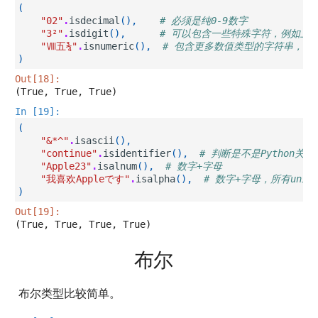
(
"02"
.
isdecimal
(),
# 必须是纯0-9数字
"3²"
.
isdigit
(),
# 可以包含一些特殊字符，例如上标
"Ⅷ五¾"
.
isnumeric
(),
# 包含更多数值类型的字符串，甚
)
Out[18]:
(True, True, True)
In [19]:
(
"&*^"
.
isascii
(),
"continue"
.
isidentifier
(),
# 判断是不是Python关键
"Apple23"
.
isalnum
(),
# 数字+字母
"我喜欢Appleです"
.
isalpha
(),
# 数字+字母，所有uni
)
Out[19]:
(True, True, True, True)
布尔
布尔类型比较简单。