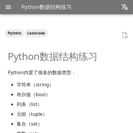
Python数据结构练习
zh
en
PyIntro
Leetcode
装机必备
2026
字符串
函数式编程
bisect
包管理
收发邮件
国家药监局GSP认证信息
超大csv文件转xlsx文件
为什么要学go？
dzd
基础课
数学分析
关于本站和我的一切
极简爬虫
复旦游览指北
《活着》
Apple Music
乌斯怀亚
我的～背～包～
LLM
AB Test
Docker简介
血源诅咒
git-everyday
墙和梯子
介绍
LaTeX基础
刷题常用数据结构
Shell基础
初见manim
mkdocs介绍
飞牛升级硬盘
NS破解
SAS的基本操作
如何修改vscode扩展
毕业2️.旅行.青藏
2025年度回顾
2024年度回顾
2023年度回顾
2022年度总结
成都·夏天
2020年度总结
请回答2019
多维数组
函数式
数据操作
快速入门
数学分析
统计推断
统计计算
高等概率论
UCB CS61 Series
牛顿力学
我们为什么需要复数
高等代数箴言
整除理论
不可约情形
Kullback-Leibler散度
Python数据结构练习
中华小当家
2025
面向对象编程
heapq
自己写一个包
地方药监局GSP认证信息
go项目的组织形式
qrq
专业课
复分析
魔法方法
我的电子设备们
反爬和反反爬
复旦生活指南
《无影灯》
AppleScript
相机和镜头的参数
VLLM
因果推断
Docker基础
艾尔登法环
git仓库托管
常见的梯子协议及客户端
基础使用
使用LaTeX排版中文文档
两数之和
Shell脚本
mkdocs实践
米家监控录像
NS串流PS5
SAS的统计应用
BiliBili World 2026
模型训练开销
拔牙始末
铁树开花
小感触
快开学吧
2019年度总结
线性代数
面向对象式
数据约减
张量基础
线性代数
回归分析
数据挖掘
凸优化
深入理解计算机系统
奥式方法
矩阵相似充要条件
同余理论
Galois理论
正态二次型独立条件
我不是药神
2024
os
numpy
go中的分号
npnn
选修课
线性代数
大小写转换
点亮的地图
反调试和反反调试
复旦的自动化生活
「你的名字」
QuickLook
nlog
生成模型
数据库
Docker进阶
搭建一个代理服务器
远程服务
下一个排列
Shell快捷键
Best practices
全自动追番
NS开发
毕业2️.搬家
再游迪士尼
お誕生日おめでとう
称呼zy的20种方法
BiliBili World 2019
作图
数据加载
运筹学
时间序列分析
算法导论
数值计算
操作系统
有理函数积分范式
正交子空间
域和线性空间
正态分布的六种导出方式
Python内置了很多的数据类型：
爬虫
2023
re
matplotlib
pymd
研究生课
初等数论
格式化
正式的简历
复旦校园网VPN
「和Summer的五百天」
iTerm2+zsh
尼康 Z5ii
搜索引擎
Hadoop
进阶使用
接雨水
Shell Redirection
写数学公式的坑
飞牛OS
毕业2️.旅行.洛阳（DLC）
照片有毒
小霞 3.0
毕业.留影
搭建模型
概率论与数理统计
抽样调查
数据科学编程基础
时间序列
计算机网络
pi的无理性
常系数线性微分方程组
规矩数
秘书问题
字符串（string）
布尔值（bool）
复旦
2022
time
pandas
plt-gallery
个人兴趣
抽象代数
修改字符串
本站编年史
I Just Called to Say I Lo
sketchybar+yabai
尼康 Z5
广告系统
Interview
打印
N皇后
Shell Expansion
控制插件加载
自建云相册
毕业2️.旅行.新疆
婚礼日记
China Joy 2024
毕业.旅行.日本
模型初始化
统计软件
多元分析
数据库与企业数据管理
神经网络和深度学习
有理数集是可数的
线性齐次差分方程
暴击率补偿问题
列表（list）
You
书影音
2021
doctest
pytorch
bilibili_poster
概率论
遍历字符串
兴趣爱好
Hammerspoon
摄影术语
推荐系统
ipynb展示
爬楼梯问题
SSH
mkdocs插件开发
在线VSCode
好客山东欢迎我
晚霞·不晚
厦门三日游
毕业.论文
优化模型
随机过程
模式识别和机器学习
人工智能与机器学习
泰勒展开
旋转变换矩阵
Montmort问题
元组（tuple）
集合（set）
我用Mac
2020
itertools
sklearn
高中数学讲义
逻辑判断
链接
Interview
从前序与中序遍历构造二
SSH Jump
远程控制安卓手机
饮长江水，食武昌鱼
再游北京
We Shouldn't Chat
卖身记（二）
分布式训练
属性数据分析
人工智能编程框架
统计计算
导数漫谈
习题