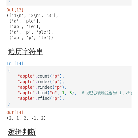
)
Out[13]:
(['1\n', '2\n', '3'],

 ['a', 'ple'],

 ['ap', 'le'],

 ('a', 'p', 'ple'),

 ('ap', 'p', 'le'))
遍历字符串
In [14]:
(
"apple"
.
count
(
"p"
),
"apple"
.
index
(
"p"
),
"apple"
.
rindex
(
"p"
),
"apple"
.
find
(
"o"
,
1
,
3
),
# 没找到的话返回-1，不
"apple"
.
rfind
(
"p"
),
)
Out[14]:
(2, 1, 2, -1, 2)
逻辑判断