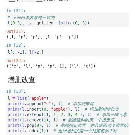
In [31]:
# 下面两者效果是一致的
l
[
0
:
3
],
l
.
__getitem__
(
slice
(
0
,
3
))
Out[31]:
([1, 'p', 'p'], [1, 'p', 'p'])
In [32]:
l
[::
-
1
],
l
[
-
2
:]
Out[32]:
(['e', 'l', 'p', 'p', 1], ['l', 'e'])
增删改查
In [33]:
l
=
list
(
"apple"
)
print
(
l
.
append
(
"s"
),
l
)
# 添加到末尾
print
(
l
.
insert
(
0
,
"apple"
),
l
)
# 添加到指定位置
print
(
l
.
extend
([
1
,
1
,
2
,
3
,
4
]),
l
)
# 添加一堆元素
print
(
l
.
remove
(
1
),
l
)
# 删除遇到的第一个指定值
print
(
l
.
pop
(
0
),
l
)
# 删除指定位置，并且返回这个位置的值
print
(
l
.
index
(
1
))
# 返回遇到的第一个指定值的下标