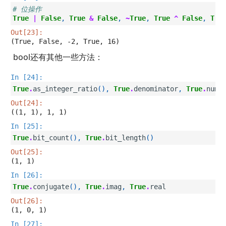
# 位操作
True
|
False
,
True
&
False
,
~
True
,
True
^
False
,
Tru
Out[23]:
(True, False, -2, True, 16)
bool还有其他一些方法：
In [24]:
True
.
as_integer_ratio
(),
True
.
denominator
,
True
.
nume
Out[24]:
((1, 1), 1, 1)
In [25]:
True
.
bit_count
(),
True
.
bit_length
()
Out[25]:
(1, 1)
In [26]:
True
.
conjugate
(),
True
.
imag
,
True
.
real
Out[26]:
(1, 0, 1)
In [27]: