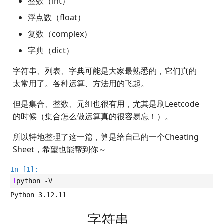
整数（int）
神游
2019
布尔
fractions
mkdocs-ai-summary
广告
二叉树最大路径
传输文件
SSL/TLS证书
四月天，樱飞舞
杭州两日游
端午安康
曲中有真意
训练技巧
非参数统计
OpenMMLab实践
金融风险
双曲函数
浮点数（float）
复数（complex）
摄影
列表
AirPrint-with-Python
排序链表
Tmux
自建图床
葬礼日记
上海野生动物园一日游
生日快乐，复旦
考研始末
编译优化
Journal Club
Gamma函数
字典（dict）
Algorithm
Course-Selection-System
魔法方法
寻找旋转排序数组中的最
Telegram Bot
过不寻常年
踏春
要不去干教培吧
毕业.课程
习题
字符串、列表、字典可能是大家最熟悉的，它们真的
太常用了。各种运算、方法用的飞起。
Data Analysis
哔哩哔哩番剧分析
增删改查
反转链表
域名两三事
安庆七日游
Happy Pi Day
五一暴走广东
卖身记（一）
但是集合、整数、元组也很有用，尤其是刷Leetcode
Docker
元组
最长递增子列
在Win上搭建NAS
泗阳三日游
再游日本
答案或许是不给
的时候（集合怎么做运算真的很容易忘！）。
所以特地整理了这一篇，算是给自己的一个Cheating
Gaming
集合
零钱兑换
Wake on WAN
迪士尼一日游
不要使用argmax
Sheet，希望也能帮到你～
Git
交并差
区间和的个数
自动化Workflow
北洋园
纸短情长
In [1]:
!
python
Great Firewall
包含
网络延迟时间
自建Overleaf
新版博客！
Jupyter
布尔操作
K站中转内最便宜的航班
Plex实时活动
樱花
字符串