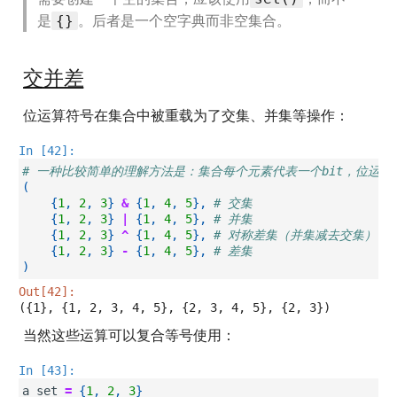
是
。后者是一个空字典而非空集合。
{}
交并差
位运算符号在集合中被重载为了交集、并集等操作：
In [42]:
# 一种比较简单的理解方法是：集合每个元素代表一个bit，位运算
(
{
1
,
2
,
3
}
&
{
1
,
4
,
5
},
# 交集
{
1
,
2
,
3
}
|
{
1
,
4
,
5
},
# 并集
{
1
,
2
,
3
}
^
{
1
,
4
,
5
},
# 对称差集（并集减去交集）
{
1
,
2
,
3
}
-
{
1
,
4
,
5
},
# 差集
)
Out[42]:
({1}, {1, 2, 3, 4, 5}, {2, 3, 4, 5}, {2, 3})
当然这些运算可以复合等号使用：
In [43]:
a_set
=
{
1
,
2
,
3
}