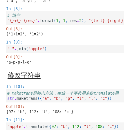
('a', 'a \n', ' a')
In [8]:
# 填空
"
{}
+
{}
=
{res}
"
.
format
(
1
,
1
,
res
=
2
),
"
{left}
=
{right}
"
.
Out[8]:
('1+1=2', '1=2')
In [9]:
"-"
.
join
(
"apple"
)
Out[9]:
'a-p-p-l-e'
修改字符串
In [10]:
# maketrans是静态方法，生成一个字典用来给translate用
str
.
maketrans
({
"a"
:
"b"
,
"p"
:
"l"
,
"l"
:
"c"
})
Out[10]:
{97: 'b', 112: 'l', 108: 'c'}
In [11]:
"apple"
.
translate
({
97
:
"b"
,
112
:
"l"
,
108
:
"c"
})