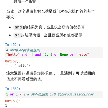
最后一个假值
当然，这个逻辑其实也满足我们对布尔操作符的基本
要求：
的结果为真，当且仅当所有值都是真
and
的结果为假，当且仅当所有值都是假
or
In [52]:
# and和or的求值规则
"hello"
and
[]
and
42
,
0
or
None
or
"hello"
Out[52]:
([], 'hello')
注意返回的逻辑是短路求值，一旦遇到了可以返回的
值就不再看后面的值。
In [53]:
1
or
1
/
0
# 并不会触发 1/0 的ZeroDivisionError
Out[53]:
1