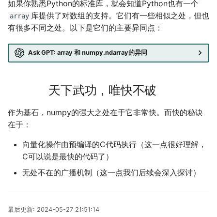
如果你熟悉Python的标准库，就会知道Python也有一个
LaTeX
公交线路
个人媒体库
冬が一番嫌い
库提供了对数组的支持。它们有一些相似之处，但也
array
有很多不同之处。以下是它们的主要异同点：
Leetcode
排序数组
おたく
Ask GPT: array 和 numpy.ndarray的异同
Linux
最小的必要团队
Manim
铺瓷砖
天下武功，唯快不破
MkDocs
优美子数组
作为基石，numpy的强大之处在于它非常快。而快的秘诀
在于：
NAS
阈值距离内邻居最少的城
向量化操作由预编译的C代码执行（这一点很好理解，
Nintendo Switch
Least-K子数组
C可以说是最快的代码了）
无处不在的广播机制（这一点我们后续会深入探讨）
SAS
排队上电梯
VSCode
多多传送门
最后更新:
2024-05-27 21:51:14