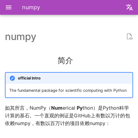
numpy
zh
en
numpy
装机必备
2026
内置类
函数式编程
bisect
函数式
数据操作
快速入门
收发邮件
国家药监局GSP认证信息
超大csv文件转xlsx文件
为什么要学go？
dzd
基础课
数学分析
关于本站和我的一切
极简爬虫
复旦游览指北
《活着》
Apple Music
乌斯怀亚
我的～背～包～
LLM
AB Test
Docker简介
血源诅咒
git-everyday
墙和梯子
介绍
LaTeX基础
刷题常用数据结构
Shell基础
初见manim
mkdocs介绍
飞牛升级硬盘
NS破解
SAS的基本操作
如何修改vscode扩展
毕业2️.旅行.青藏
2025年度回顾
2024年度回顾
2023年度回顾
2022年度总结
成都·夏天
2020年度总结
请回答2019
数学分析
统计推断
统计计算
高等概率论
UCB CS61 Series
牛顿力学
我们为什么需要复数
高等代数箴言
整除理论
不可约情形
Kullback-Leibler散度
中华小当家
2025
内置关键字
面向对象编程
heapq
面向对象式
数据约减
张量基础
地方药监局GSP认证信息
go项目的组织形式
qrq
专业课
复分析
我的电子设备们
反爬和反反爬
复旦生活指南
《无影灯》
AppleScript
相机和镜头的参数
VLLM
因果推断
Docker基础
艾尔登法环
git仓库托管
常见的梯子协议及客户端
基础使用
使用LaTeX排版中文文档
两数之和
Shell脚本
mkdocs实践
米家监控录像
NS串流PS5
SAS的统计应用
BiliBili World 2026
模型训练开销
拔牙始末
铁树开花
小感触
快开学吧
2019年度总结
线性代数
回归分析
数据挖掘
凸优化
深入理解计算机系统
奥式方法
矩阵相似充要条件
同余理论
Galois理论
正态二次型独立条件
简介
我不是药神
2024
Python数据结构练习
os
作图
数据加载
go中的分号
npnn
选修课
线性代数
点亮的地图
反调试和反反调试
复旦的自动化生活
「你的名字」
QuickLook
nlog
生成模型
数据库
Docker进阶
搭建一个代理服务器
远程服务
下一个排列
Shell快捷键
Best practices
全自动追番
NS开发
毕业2️.搬家
再游迪士尼
お誕生日おめでとう
称呼zy的20种方法
BiliBili World 2019
运筹学
时间序列分析
算法导论
数值计算
操作系统
有理函数积分范式
正交子空间
域和线性空间
正态分布的六种导出方式
official intro
爬虫
2023
re
搭建模型
pymd
研究生课
初等数论
正式的简历
复旦校园网VPN
「和Summer的五百天」
iTerm2+zsh
尼康 Z5ii
搜索引擎
Hadoop
进阶使用
接雨水
Shell Redirection
写数学公式的坑
飞牛OS
毕业2️.旅行.洛阳（DLC）
照片有毒
小霞 3.0
毕业.留影
概率论与数理统计
抽样调查
数据科学编程基础
时间序列
计算机网络
pi的无理性
常系数线性微分方程组
规矩数
秘书问题
The fundamental package for scientific computing with Python
复旦
2022
time
模型初始化
plt-gallery
个人兴趣
抽象代数
本站编年史
I Just Called to Say I Lo
sketchybar+yabai
尼康 Z5
广告系统
Interview
打印
N皇后
Shell Expansion
控制插件加载
自建云相册
毕业2️.旅行.新疆
婚礼日记
China Joy 2024
毕业.旅行.日本
统计软件
多元分析
数据库与企业数据管理
神经网络和深度学习
有理数集是可数的
线性齐次差分方程
暴击率补偿问题
如其所言，NumPy（
Num
erical
Py
thon）是Python科学
You
计算的基石。一个直观的例证是GitHub上有数以万计的包
书影音
2021
doctest
优化模型
bilibili_poster
概率论
兴趣爱好
Hammerspoon
摄影术语
推荐系统
ipynb展示
爬楼梯问题
SSH
mkdocs插件开发
在线VSCode
好客山东欢迎我
晚霞·不晚
厦门三日游
毕业.论文
随机过程
模式识别和机器学习
人工智能与机器学习
泰勒展开
旋转变换矩阵
Montmort问题
依赖numpy，有数以百万计的项目依赖numpy：
我用Mac
2020
itertools
分布式训练
高中数学讲义
链接
Interview
从前序与中序遍历构造二
SSH Jump
远程控制安卓手机
饮长江水，食武昌鱼
再游北京
We Shouldn't Chat
卖身记（二）
属性数据分析
人工智能编程框架
统计计算
导数漫谈
习题