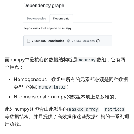
神游
2019
fractions
训练技巧
mkdocs-ai-summary
广告
二叉树最大路径
传输文件
SSL/TLS证书
四月天，樱飞舞
杭州两日游
端午安康
曲中有真意
非参数统计
OpenMMLab实践
金融风险
双曲函数
摄影
编译优化
AirPrint-with-Python
排序链表
Tmux
自建图床
葬礼日记
上海野生动物园一日游
生日快乐，复旦
考研始末
Journal Club
Gamma函数
Algorithm
Course-Selection-System
寻找旋转排序数组中的最
Telegram Bot
过不寻常年
踏春
要不去干教培吧
毕业.课程
习题
Data Analysis
哔哩哔哩番剧分析
反转链表
域名两三事
安庆七日游
Happy Pi Day
五一暴走广东
卖身记（一）
而numpy中最核心的数据结构就是
数组，它有两
ndarray
个特点：
Docker
最长递增子列
在Win上搭建NAS
泗阳三日游
再游日本
答案或许是不给
Homogeneous：数组中所有的元素都必须是同种数据
Gaming
零钱兑换
Wake on WAN
迪士尼一日游
不要使用argmax
类型（例如
）
numpy.int32
N-dimensional：numpy的数组本质上是多维的。
Git
区间和的个数
自动化Workflow
北洋园
纸短情长
此外numpy还包含由此派生的
、
masked array
matrices
Great Firewall
网络延迟时间
自建Overleaf
新版博客！
等数据结构。并且提供了高效操作这些数据结构的一系列通
用函数。
Jupyter
K站中转内最便宜的航班
Plex实时活动
樱花