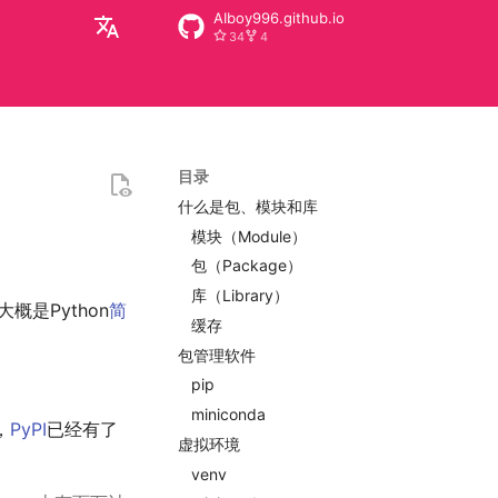
AIboy996.github.io
34
4
zh
en
目录
什么是包、模块和库
模块（Module）
包（Package）
库（Library）
是Python
简
缓存
包管理软件
pip
miniconda
，
PyPI
已经有了
虚拟环境
venv