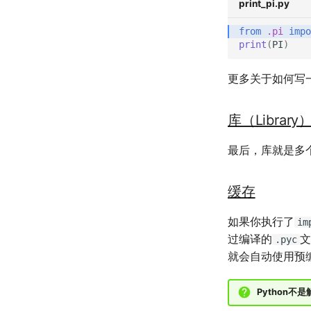
print_pi.py
from
.pi
impo
print
(
PI
)
更多关于如何写
库（Library
最后，库就是多个
缓存
如果你执行了
im
过编译的
文
.pyc
就会自动使用预
Python