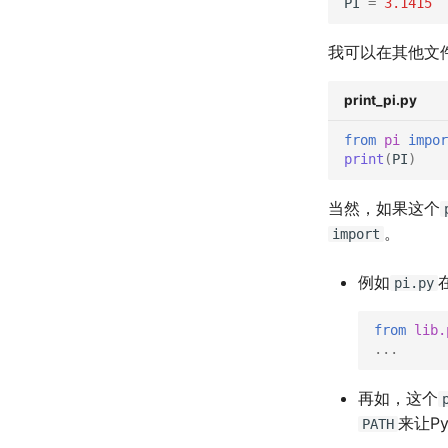
PI
=
3.1415
我可以在其他文
print_pi.py
from
pi
impor
print
(
PI
)
当然，如果这个
。
import
例如
pi.py
from
lib.
...
再如，这个
来让P
PATH