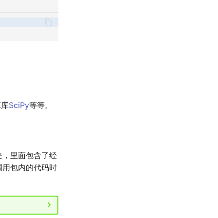
算库
SciPy
等等。
夹，里面包含了经
调用包内的代码时