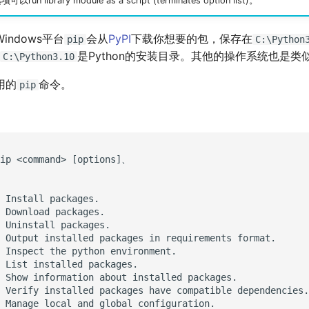
项可以run library module as a script (terminates option list)。
ndows平台
会从
PyPI
下载你想要的包，保存在
pip
C:\Python
是Python的安装目录。其他的操作系统也是类
C:\Python3.10
用的
命令。
pip
ip <command> [options]、

 Install packages.

 Download packages.

 Uninstall packages.

 Output installed packages in requirements format.

 Inspect the python environment.

 List installed packages.

 Show information about installed packages.

 Verify installed packages have compatible dependencies.

 Manage local and global configuration.
