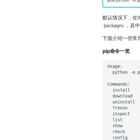
使用
选
python -m
默认情况下，在Wi
，其中
packages
下面介绍一些常
pip命令一览
Usage:

  python -m p
Commands:

  install    
  download   
  uninstall  
  freeze     
  inspect    
  list       
  show       
  check      
  config     