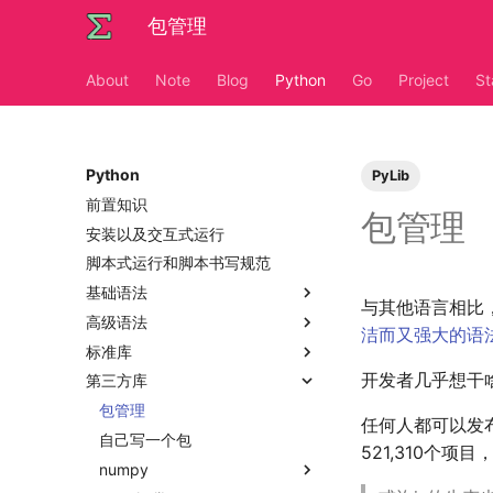
包管理
About
Note
Blog
Python
Go
Project
St
Python
PyLib
前置知识
包管理
安装以及交互式运行
脚本式运行和脚本书写规范
基础语法
与其他语言相比，
高级语法
内置类
洁而又强大的语
标准库
内置关键字
函数式编程
开发者几乎想干
第三方库
Python数据结构练习
面向对象编程
bisect
heapq
包管理
任何人都可以发布
os
自己写一个包
521,310个
re
numpy