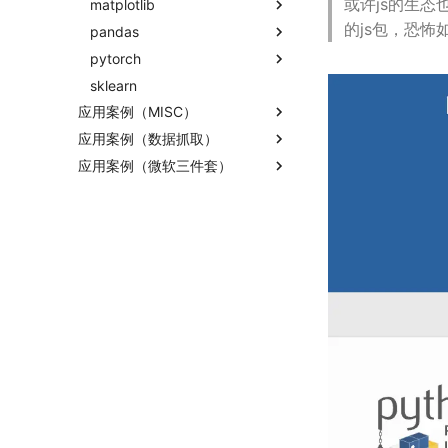
或许js的生态
time
matplotlib
多维数组
的js包，恐怖
doctest
pandas
线性代数
函数式
itertools
pytorch
面向对象式
数据操作
fractions
sklearn
数据约减
快速入门
应用案例（MISC）
作图
张量基础
应用案例（数据抓取）
收发邮件
数据加载
应用案例（微软三件套）
国家药监局GSP认证信息
搭建模型
地方药监局GSP认证信息
超大csv文件转xlsx文件
模型初始化
优化模型
分布式训练
训练技巧
编译优化