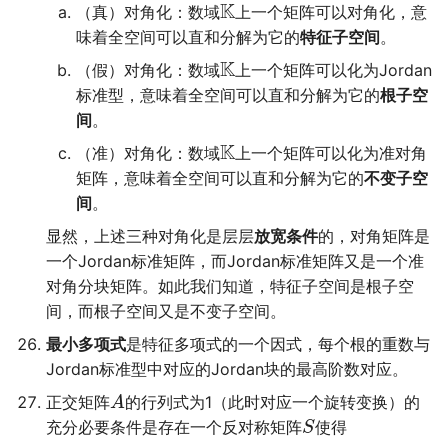
K
（真）对角化：数域
上一个矩阵可以对角化，意
味着全空间可以直和分解为它的
特征子空间
。
K
（假）对角化：数域
上一个矩阵可以化为Jordan
标准型，意味着全空间可以直和分解为它的
根子空
间
。
K
（准）对角化：数域
上一个矩阵可以化为准对角
矩阵，意味着全空间可以直和分解为它的
不变子空
间
。
显然，上述三种对角化是层层
放宽条件
的，对角矩阵是
一个Jordan标准矩阵，而Jordan标准矩阵又是一个准
对角分块矩阵。如此我们知道，特征子空间是根子空
间，而根子空间又是不变子空间。
最小多项式
是特征多项式的一个因式，每个根的重数与
Jordan标准型中对应的Jordan块的最高阶数对应。
正交矩阵
的行列式为1（此时对应一个旋转变换）的
A
充分必要条件是存在一个反对称矩阵
使得
S