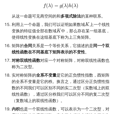
(
)
=
(
)
(
)
f
λ
g
λ
h
λ
从这一命题可见商空间的和
多项式除法
的某种联系。
利用上一个命题，我们可以证明如果数域
上一个线性
K
变换的特征值全部在数域
中，那么存在某一组基底，
K
使得线性变换在这组基底下称为上三角矩阵。
矩阵的
合同
关系是一个等价关系，它描述的是
同一个双
线性函数在不同基底下矩阵表示的不变性
。
对称双线性函数
对应一个对称矩阵，对称双线性函数也
称为二次型。
实对称矩阵的
全系不变量
是它的正负惯性指数，酉矩阵
的全系不变量是它的秩。换言之，通过区分正负惯性指
数的不同我们可以区别不同的实二次型（实数域上的双
线性函数），通过区分秩我们可以区分不同的复二次型
（复数域上的双线性函数）。
内积
也是一个双线性函数，可以表示为一个二次型，对