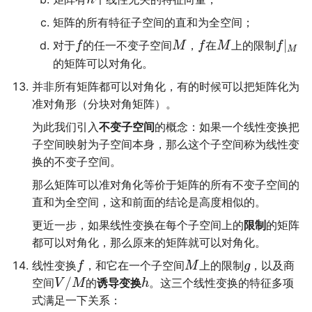
n
矩阵的所有特征子空间的直和为全空间；
∣
对于
的任一不变子空间
，
在
上的限制
f
M
f
M
f
M
的矩阵可以对角化。
并非所有矩阵都可以对角化，有的时候可以把矩阵化为
准对角形（分块对角矩阵）。
为此我们引入
不变子空间
的概念：如果一个线性变换把
子空间映射为子空间本身，那么这个子空间称为线性变
换的不变子空间。
那么矩阵可以准对角化等价于矩阵的所有不变子空间的
直和为全空间，这和前面的结论是高度相似的。
更近一步，如果线性变换在每个子空间上的
限制
的矩阵
都可以对角化，那么原来的矩阵就可以对角化。
线性变换
，和它在一个子空间
上的限制
，以及商
f
M
g
/
空间
的
诱导变换
。这三个线性变换的特征多项
V
M
h
式满足一下关系：