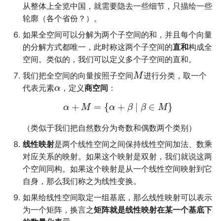
从整体上全览中国，就需要隐去一些细节，只描绘一些
Leetcode
公交线路
冬が一番嫌い
轮廓（各个省份？）。
如果全空间可以分解为两个子空间的和，并且每个向量
Linux
排序数组
おたく
的分解方式都唯一，此时称这两个子空间的
直和
构成全
空间。类似的，我们可以定义多个子空间的直和。
Manim
最小的必要团队
我们把全空间的向量按照子空间
进行分类，取一个
M
MkDocs
铺瓷砖
代表元素
，定义
商空间
：
α
+
=
{
+
∣
∈
}
α
M
α
β
β
M
NAS
优美子数组
（类似于我们把自然数分为奇数和偶数两个类别）
Nintendo Switch
阈值距离内邻居最少的城
线性映射
是两个线性空间之间保持线性空间加法、数乘
对应关系的映射。如果这个映射是双射，我们就说这两
SAS
Least-K子数组
个空间同构。如果这个映射是从一个线性空间映射到它
自身，那么我们称之为线性变换。
VSCode
排队上电梯
如果给线性空间取定一组基底，那么线性映射可以表示
多多传送门
为一个矩阵，换言之
矩阵就是线性映射在某一个基底下