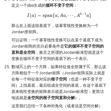
定义一个由
生成的
循环不变子空间
：
a
−
1
k
(
)
=
s
p
a
n
{
,
,
⋯
,
}
I
a
a
A
a
A
a
那么在上面这组基底下，该幂零线性变换称为一个
Jordan形矩阵。
可以证明：一个幂零线性变换可以在某个基底下成为
Jordan矩阵的充分必要条件是
它的循环不变子空间的
直和是全空间
，换言之所谓的Jordan标准型就是这个
变换在循环不变子空间的基底下的一个表示。
K
K
数域
上的一个方阵，如果特征值全部属于
，那么该
方阵相似于一个Jordan矩阵（Jordan矩阵实际上就是
在每一个特征值对应的
根子空间
（也是一种不变子空
间）上找基底，最后组成全空间的基底，在这个基底下
原来线性变换的矩阵表示就是Jordan标准型；更简洁
地说就是
全空间的根子空间直和分解
）。
这里我们总结一下各种对角化（或者说是空间分解）