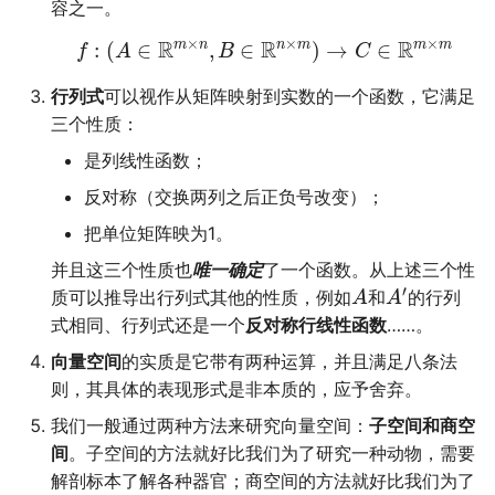
容之一。
摄影
2019
应用案例（MISC）
mkdocs-ai-summary
双曲函数
广告
二叉树最大路径
传输文件
域名两三事
杭州两日游
端午安康
曲中有真意
fractions
非参数统计
OpenMMLab实践
金融风险
×
×
×
R
R
R
m
n
n
m
m
m
:
(
∈
,
∈
)
→
∈
f
A
B
C
Algorithm
应用案例（数据抓取）
AirPrint-with-Python
Gamma函数
排序链表
Tmux
在Win上搭建NAS
上海野生动物园一日游
生日快乐，复旦
考研始末
Journal Club
行列式
可以视作从矩阵映射到实数的一个函数，它满足
三个性质：
Data Analysis
应用案例（微软三件套）
Course-Selection-System
习题
寻找旋转排序数组中的最
Wake on WAN
踏春
要不去干教培吧
毕业.课程
是列线性函数；
Docker
哔哩哔哩番剧分析
反转链表
自动化Workflow
Happy Pi Day
五一暴走广东
卖身记（一）
反对称（交换两列之后正负号改变）；
把单位矩阵映为1。
Gaming
最长递增子列
自建Overleaf
再游日本
答案或许是不给
并且这三个性质也
唯一确定
了一个函数。从上述三个性
′
质可以推导出行列式其他的性质，例如
和
的行列
A
A
Git
零钱兑换
Plex实时活动
迪士尼一日游
不要使用argmax
式相同、行列式还是一个
反对称行线性函数
……。
Great Firewall
区间和的个数
个人媒体库
北洋园
纸短情长
向量空间
的实质是它带有两种运算，并且满足八条法
则，其具体的表现形式是非本质的，应予舍弃。
Jupyter
网络延迟时间
新版博客！
我们一般通过两种方法来研究向量空间：
子空间和商空
间
。子空间的方法就好比我们为了研究一种动物，需要
LaTeX
K站中转内最便宜的航班
樱花
解剖标本了解各种器官；商空间的方法就好比我们为了