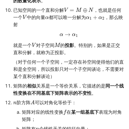
的数量化表示
。
多多读书
=
⊕
已知空间的一个直和分解
，也就是任何
V
M
N
+
一个
中的向量
都可以唯一分解为
，那么映
V
α
α
α
1
2
剧院座位安排
射
排列染色问题
→
α
α
1
就是一个
对子空间
的
投影
。特别的，如果是正交
V
M
灵动坐标系
直和分解，就称为正投影。
大步上台阶
（对于任何一个子空间，一定存在补空间使得他们的直
和是全空间，所以投影只对一个子空间谈论，不需要对
某个直和分解谈论）
矩阵的
相似
关系是一个等价关系，它描述的是
同一个线
性变换在不同基底下矩阵表示的不变性
。
阶方阵
可以对角化等价于：
n
A
矩阵对应的线性变换
在
某一组基底下
表现为对角
f
矩阵；
矩阵有
个线性无关的特征向量；