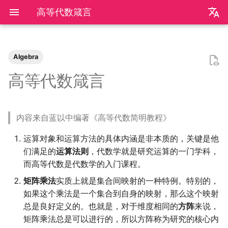
高等代数箴言
zh
en
Algebra
装机必备
2026
前置知识
为什么要学go？
dzd
基础课
牛顿力学
我们为什么需要复数
整除理论
不可约情形
Kullback-Leibler散度
关于本站和我的一切
极简爬虫
复旦游览指北
《活着》
Apple Music
乌斯怀亚
我的～背～包～
LLM
AB Test
Docker简介
血源诅咒
git-everyday
墙和梯子
介绍
LaTeX基础
刷题常用数据结构
Shell基础
初见manim
mkdocs介绍
飞牛OS
NS破解
SAS的基本操作
如何修改vscode扩展
好客山东欢迎我
2025年度回顾
2024年度回顾
2023年度回顾
2022年度总结
成都·夏天
2020年度总结
请回答2019
内置类
函数式编程
bisect
包管理
收发邮件
国家药监局GSP认证信息
超大csv文件转xlsx文件
数学分析
统计推断
统计计算
高等概率论
UCB CS61 Series
一道极限题
旋转不变随机向量
高等代数箴言
我不是药神
2025
安装以及交互式运行
go项目的组织形式
qrq
专业课
奥式方法
同余理论
Galois理论
正态二次型独立条件
我的电子设备们
反爬和反反爬
复旦生活指南
《无影灯》
AppleScript
相机和镜头的参数
VLLM
因果推断
Docker基础
艾尔登法环
git仓库托管
常见的梯子协议及客户端
基础使用
使用LaTeX排版中文文档
两数之和
Shell脚本
mkdocs实践
自建云相册
NS串流PS5
SAS的统计应用
饮长江水，食武昌鱼
模型训练开销
拔牙始末
铁树开花
小感触
快开学吧
2019年度总结
内置关键字
面向对象编程
heapq
自己写一个包
地方药监局GSP认证信息
线性代数
回归分析
数据挖掘
凸优化
深入理解计算机系统
中等数学复健
随机变量的函数
内容来自蓝以中编著《高等代数简明教程》
爬虫
2024
脚本式运行和脚本书写规范
go中的分号
npnn
选修课
有理函数积分范式
域和线性空间
正态分布的六种导出方式
点亮的地图
反调试和反反调试
复旦的自动化生活
「你的名字」
QuickLook
nlog
生成模型
数据库
Docker进阶
搭建一个代理服务器
远程服务
下一个排列
Shell快捷键
Best practices
在线VSCode
NS开发
四月天，樱飞舞
再游迪士尼
お誕生日おめでとう
称呼zy的20种方法
Python数据结构练习
os
numpy
运筹学
时间序列分析
算法导论
数值计算
操作系统
运算对象和运算方法的具体内涵是非本质的，关键是他
复旦
2023
基础语法
pymd
研究生课
pi的无理性
规矩数
秘书问题
正式的简历
复旦校园网VPN
「和Summer的五百天」
iTerm2+zsh
尼康 Z5ii
搜索引擎
Hadoop
进阶使用
接雨水
Shell Redirection
写数学公式的坑
远程控制安卓手机
葬礼日记
照片有毒
小霞 3.0
毕业.留影
re
matplotlib
概率论与数理统计
抽样调查
数据科学编程基础
时间序列
计算机网络
们满足的
运算法则
，代数学就是研究运算的一门学科，
而高等代数是代数学的入门课程。
书影音
2022
高级语法
plt-gallery
个人兴趣
有理数集是可数的
暴击率补偿问题
本站编年史
I Just Called to Say I Lo
sketchybar+yabai
尼康 Z5
广告系统
Interview
打印
N皇后
Shell Expansion
控制插件加载
SSL/TLS证书
过不寻常年
婚礼日记
China Joy 2024
毕业.旅行.日本
time
pandas
统计软件
多元分析
数据库与企业数据管理
神经网络和深度学习
矩阵乘法
实质上就是集合间映射的一种特例。特别的，
You
如果这个乘法是一个集合到自身的映射，那么这个映射
我用Mac
2021
标准库
bilibili_poster
泰勒展开
Montmort问题
兴趣爱好
Hammerspoon
摄影术语
推荐系统
ipynb展示
爬楼梯问题
SSH
mkdocs插件开发
自建图床
安庆七日游
晚霞·不晚
厦门三日游
毕业.论文
doctest
pytorch
随机过程
模式识别和机器学习
人工智能与机器学习
总是良好定义的。也就是，对于维度相同的
方阵
来说，
神游
2020
第三方库
高中数学讲义
导数漫谈
习题
链接
矩阵乘法总是可以进行的，所以方阵称为研究的核心内
Interview
从前序与中序遍历构造二
SSH Jump
Telegram Bot
泗阳三日游
再游北京
We Shouldn't Chat
卖身记（二）
itertools
sklearn
属性数据分析
人工智能编程框架
统计计算