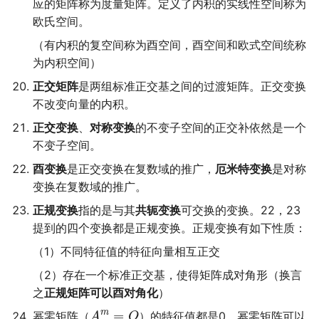
应的矩阵称为度量矩阵。定义了内积的实线性空间称为
欧氏空间。
（有内积的复空间称为酉空间，酉空间和欧式空间统称
为内积空间）
正交矩阵
是两组标准正交基之间的过渡矩阵。正交变换
不改变向量的内积。
正交变换
、
对称变换
的不变子空间的正交补依然是一个
不变子空间。
酉变换
是正交变换在复数域的推广，
厄米特变换
是对称
变换在复数域的推广。
正规变换
指的是与其
共轭变换
可交换的变换。22，23
提到的四个变换都是正规变换。正规变换有如下性质：
（1）不同特征值的特征向量相互正交
（2）存在一个标准正交基，使得矩阵成对角形（换言
之
正规矩阵可以酉对角化
）
=
m
幂零矩阵（
）的特征值都是0，幂零矩阵可以
A
O