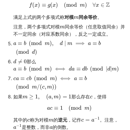
Z
(
)
≡
(
)
(
mod
)
∀
∈
f
x
g
x
m
x
满足上式的两个多项式称
对模
同余等价
。
m
注意，两个多项式对模
同余等价（任意取值同余）并
m
不一定同余（对应系数同余），反之一定成立。
≡
(
mod
)
,
∣
⟹
≡
a
b
m
d
m
a
b
(
mod
)
d
≠
0
那么
d
≡
(
mod
)
⟺
≡
(
mod
|
|
)
a
b
m
d
a
d
b
d
m
≡
(
mod
)
⟺
≡
c
a
c
b
m
a
b
(
mod
/
(
,
)
)
m
c
m
≥
1
,
(
,
)
=
1
如果
那么存在
，使得
m
a
m
c
≡
1
(
mod
)
a
c
m
−
1
=
其中的
称为对模
的
逆元
，记作
。注意，
c
m
c
a
−
1
是整数，而非
的倒数。
a
a