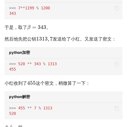
>>>
7
**
1199
%
1200
343
=
343
于是，取了
。
β
1313
,
7
然后他先把公钥
发送给了小红。又发送了密文：
python加密
>>>
520
**
343
%
1313
455
455
小红收到了
这个密文，稍微算了一下：
python解密
>>>
455
**
7
%
1313
520