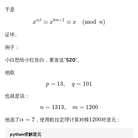
于是
+
1
α
β
k
m
≡
≡
(
mod
)
x
x
x
n
证毕。
例子：
小白想给小红告白，要发送“
520
”。
他取
=
13
,
=
101
p
q
也就是说：
=
1313
,
=
1200
n
m
=
7
1200
他选了
，使用欧拉定理计算对模
对逆元：
α
python求解逆元