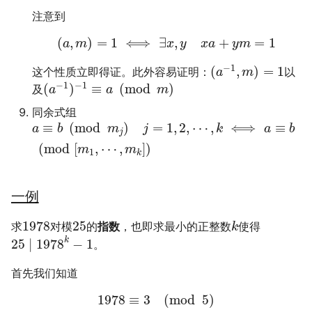
注意到
(
,
)
=
1
⟺
∃
,
+
=
1
a
m
x
y
x
a
y
m
−
1
(
,
)
=
1
这个性质立即得证。此外容易证明：
以
a
m
−
1
−
1
(
)
≡
(
mod
)
及
a
a
m
同余式组
≡
(
mod
)
=
1
,
2
,
⋯
,
⟺
≡
a
b
m
j
k
a
b
j
(
mod
[
,
⋯
,
]
)
m
m
1
k
一例
1978
25
求
对模
的
指数
，也即求最小的正整数
使得
k
k
25
∣
1978
−
1
。
首先我们知道
1978
≡
3
(
mod
5
)