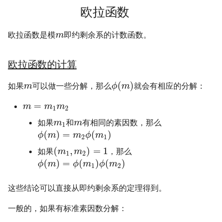
欧拉函数
欧拉函数是模
即约剩余系的计数函数。
m
欧拉函数的计算
(
)
如果
可以做一些分解，那么
就会有相应的分解：
m
ϕ
m
=
m
m
m
1
2
如果
和
有相同的素因数，那么
m
m
1
(
)
=
(
)
ϕ
m
m
ϕ
m
2
1
(
,
)
=
1
如果
，那么
m
m
1
2
(
)
=
(
)
(
)
ϕ
m
ϕ
m
ϕ
m
1
2
这些结论可以直接从即约剩余系的定理得到。
一般的，如果有标准素因数分解：