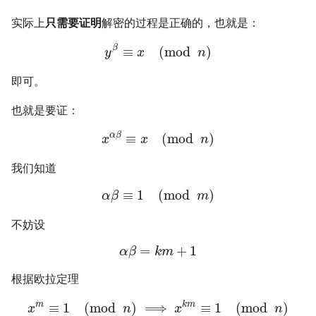
实际上
只需要证明
解密的过程是正确的，也就是：
β
≡
(
mod
)
y
x
n
即可。
也就是要证：
α
β
≡
(
mod
)
x
x
n
我们知道
≡
1
(
mod
)
α
β
m
不妨设
=
+
1
α
β
k
m
根据欧拉定理
m
k
m
≡
1
(
mod
)
⟹
≡
1
(
mod
)
x
n
x
n