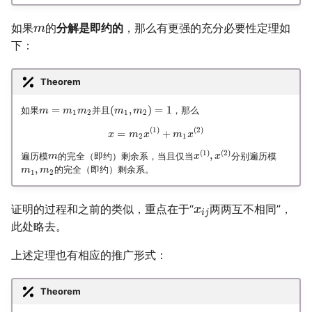
如果
的
分解是即约的
，那么有更强的充分必要性定理如
m
下：
Theorem
=
(
,
)
=
1
如果
并且
，那么
m
m
m
m
m
1
2
1
2
(
1
)
(
2
)
=
+
x
m
x
m
x
2
1
(
1
)
(
2
)
,
遍历模
的完全（即约）剩余系，当且仅当
分别遍历模
m
x
x
,
的完全（即约）剩余系。
m
m
1
2
证明的过程和之前的类似，重点在于“
两两互不相同”，
x
i
j
此处略去。
上述定理也有相应的推广形式：
Theorem