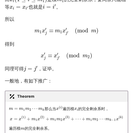
1
1
i
′
=
=
等
也就是
。
x
x
i
i
′
i
i
所以
′
′
≡
(
mod
)
m
x
m
x
m
1
1
′
j
j
得到
′
′
≡
(
mod
)
x
x
m
2
′
j
j
′
=
同理可得
，证毕。
j
j
一般地，有如下推广：
Theorem
(
)
=
⋯
i
那么当
遍历模
的完全剩余系时，
m
m
m
m
x
x
1
2
i
k
(
1
)
(
2
)
(
3
)
(
)
k
=
+
+
+
⋯
+
⋯
x
x
m
x
m
m
x
m
m
m
x
1
1
2
1
2
−
1
k
遍历模
的完全剩余系。
m