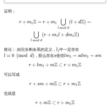
证明：
⋃
Z
Z
+
=
+
(
+
)
=
r
m
r
m
l
d
1
1
mod
l
d
⋃
Z
(
+
+
)
r
m
l
d
m
1
1
mod
l
d
推论： 由完全剩余系的定义，
中一定存在
l
j
≡
0
(
mod
)
=
=
，那么存在
使得
l
d
s
l
m
s
d
m
s
m
1
1
Z
Z
+
+
⊂
+
r
l
m
m
r
m
1
1
可以写成
Z
Z
+
+
⊂
+
r
s
m
m
r
m
1
也就是
Z
Z
+
⊂
+
r
m
r
m
1