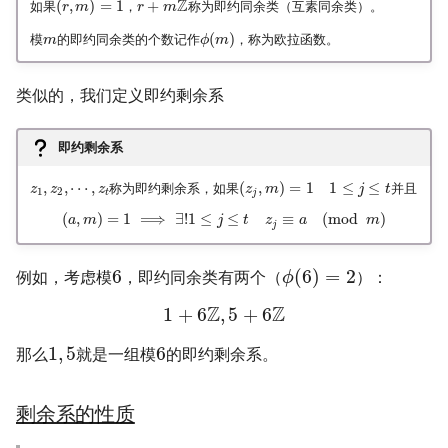
Z
(
,
)
=
1
+
如果
，
称为即约同余类（互素同余类）。
r
m
r
m
(
)
模
的即约同余类的个数记作
，称为欧拉函数。
m
ϕ
m
类似的，我们定义即约剩余系
即约剩余系
,
,
⋯
,
(
,
)
=
1
1
≤
≤
称为即约剩余系，如果
并且
z
z
z
z
m
j
t
1
2
t
j
(
,
)
=
1
⟹
∃
!
1
≤
≤
≡
(
mod
)
a
m
j
t
z
a
m
j
6
(
6
)
=
2
例如，考虑模
，即约同余类有两个（
）：
ϕ
Z
Z
1
+
6
,
5
+
6
1
,
5
6
那么
就是一组模
的即约剩余系。
剩余系的性质