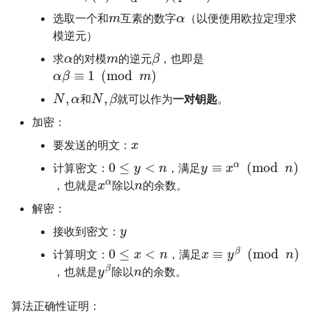
选取一个和
互素的数字
（以便使用欧拉定理求
m
α
模逆元）
求
的对模
的逆元
，也即是
α
m
β
≡
1
(
mod
)
α
β
m
,
,
和
就可以作为
一对钥匙
。
N
α
N
β
加密：
要发送的明文：
x
0
≤
<
≡
(
mod
)
α
计算密文：
，满足
y
n
y
x
n
α
，也就是
除以
的余数。
x
n
解密：
接收到密文：
y
0
≤
<
≡
(
mod
)
β
计算明文：
，满足
x
n
x
y
n
β
，也就是
除以
的余数。
y
n
算法正确性证明：