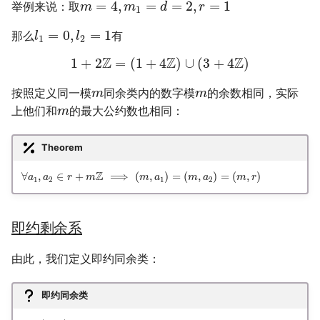
=
4
,
=
=
2
,
=
1
举例来说：取
m
m
d
r
1
=
0
,
=
1
那么
有
l
l
1
2
Z
Z
Z
1
+
2
=
(
1
+
4
)
∪
(
3
+
4
)
按照定义同一模
同余类内的数字模
的余数相同，实际
m
m
上他们和
的最大公约数也相同：
m
Theorem
Z
∀
,
∈
+
⟹
(
,
)
=
(
,
)
=
(
,
)
a
a
r
m
m
a
m
a
m
r
1
2
1
2
即约剩余系
由此，我们定义即约同余类：
即约同余类