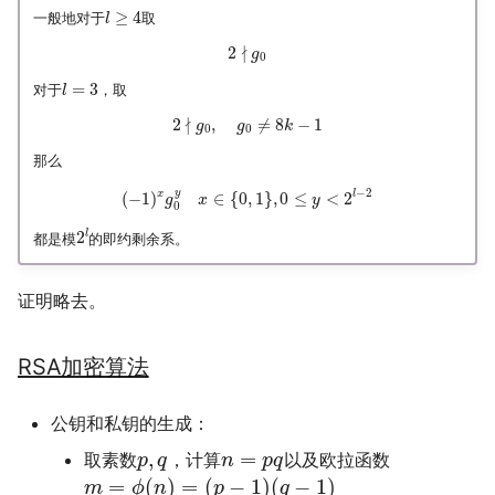
≥
4
一般地对于
取
l
∤
2
g
0
=
3
对于
，取
l
∤
2
,
≠
8
−
1
g
g
k
0
0
那么
−
2
y
l
x
(
−
1
)
∈
{
0
,
1
}
,
0
≤
<
2
g
x
y
0
l
2
都是模
的即约剩余系。
证明略去。
RSA加密算法
公钥和私钥的生成：
,
=
取素数
，计算
以及欧拉函数
p
q
n
p
q
=
(
)
=
(
−
1
)
(
−
1
)
m
ϕ
n
p
q