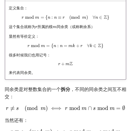
定义集合：
Z
mod
=
{
:
≡
(
mod
)
∀
∈
}
r
m
n
n
r
m
n
这个集合就称为
所属的模
同余类（或称剩余系）
r
m
显然有等价定义：
Z
mod
=
{
:
=
+
∀
∈
}
r
m
n
n
m
k
r
k
很多时候我们也用记号：
Z
+
r
m
来代表同余类。
同余类是对整数集合的一个
拆分
，不同的同余类之间互不相
交：
≢
(
mod
)
⟺
mod
∩
mod
=
∅
r
s
m
r
m
s
m
当然还有：