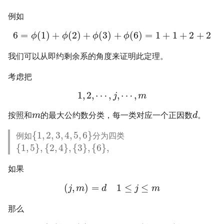
例如
6
=
(
1
)
+
(
2
)
+
(
3
)
+
(
6
)
=
1
+
1
+
2
+
2
ϕ
ϕ
ϕ
ϕ
我们可以从即约剩余系的角度来证明此定理。
考虑把
1
,
2
,
⋯
,
,
⋯
,
j
m
按照和
的最大公约数分类，每一类对应一个正因数
。
m
d
{
1
,
2
,
3
,
4
,
5
,
6
}
例如
分为四类
{
1
,
5
}
,
{
2
,
4
}
,
{
3
}
,
{
6
}
,
如果
(
,
)
=
1
≤
≤
j
m
d
j
m
那么