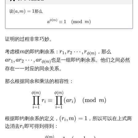
(
,
)
=
1
设
那么
a
m
(
)
ϕ
m
≡
1
(
mod
)
a
m
证明的过程非常巧妙。
,
⋯
,
考虑模
的即约剩余系：
，那么
m
r
r
r
1
2
(
)
ϕ
m
,
⋯
,
也是一组即约剩余系。他们之间必然
a
r
a
r
a
r
1
2
(
)
ϕ
m
存在一一对应的同余关系。
那么根据同余和乘法的相容性：
(
)
(
)
ϕ
m
ϕ
m
∏
∏
≡
(
)
(
mod
)
r
a
r
m
i
i
=
1
=
1
i
i
(
,
)
=
1
根据即约剩余系的定义，
，所以可以在上式两
r
m
i
边消去
即可得到得到：
r
i
(
)
ϕ
m