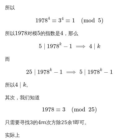
所以
4
4
1978
≡
3
≡
1
(
mod
5
)
1978
5
4
所以
对模
的指数是
，那么
k
5
∣
1978
−
1
⟹
4
∣
k
而
k
k
25
∣
1978
−
1
⟹
5
∣
1978
−
1
4
∣
所以
。
k
其次，我们知道
1978
≡
3
(
mod
25
)
4
只需要寻找3的
次方除25余1即可。
m
实际上