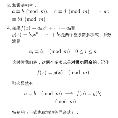
多多读书
和乘法相容：
≡
(
mod
)
,
≡
(
mod
)
⟹
a
b
m
c
d
m
a
c
剧院座位安排
≡
(
mod
)
b
d
m
(
)
=
+
⋯
+
n
如果
和
f
x
a
x
a
0
排列染色问题
n
(
)
=
+
⋯
+
n
是两个整系数多项式，系数
g
x
b
x
b
0
n
满足
灵动坐标系
≡
(
mod
)
0
≤
≤
a
b
m
i
n
i
i
大步上台阶
这时候我们称，这两个多项式是
对模
同余的
，记作
m
(
)
≡
(
)
(
mod
)
f
x
g
x
m
那么显然有
≡
(
mod
)
⟹
(
)
≡
(
)
a
b
m
f
a
g
b
(
mod
)
m
特别的（下式也称为恒等同余式）：