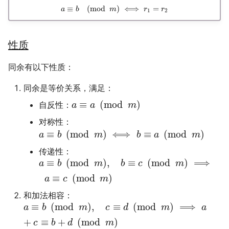
≡
(
mod
)
⟺
=
a
b
m
r
r
Leetcode
公交线路
冬が一番嫌い
1
2
Linux
排序数组
おたく
性质
Manim
最小的必要团队
同余有以下性质：
MkDocs
铺瓷砖
同余是等价关系，满足：
≡
(
mod
)
自反性：
a
a
m
NAS
优美子数组
对称性：
≡
(
mod
)
⟺
≡
(
mod
)
a
b
m
b
a
m
Nintendo Switch
阈值距离内邻居最少的城
传递性：
≡
(
mod
)
,
≡
(
mod
)
⟹
SAS
Least-K子数组
a
b
m
b
c
m
≡
(
mod
)
a
c
m
VSCode
排队上电梯
和加法相容：
≡
(
mod
)
,
≡
(
mod
)
⟹
a
b
m
c
d
m
a
多多传送门
+
≡
+
(
mod
)
c
b
d
m