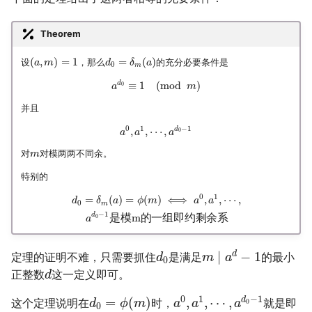
Theorem
(
,
)
=
1
=
(
)
设
，那么
的充分必要条件是
a
m
d
δ
a
0
m
d
≡
1
(
mod
)
0
a
m
并且
0
1
−
1
d
,
,
⋯
,
0
a
a
a
对
对模两两不同余。
m
特别的
0
1
=
(
)
=
(
)
⟺
,
,
⋯
,
d
δ
a
ϕ
m
a
a
0
m
−
1
d
是
模
m
的
一
组
即
约
剩
余
系
0
a
∣
−
1
d
定理的证明不难，只需要抓住
是满足
的最小
d
m
a
0
正整数
这一定义即可。
d
0
1
−
1
=
(
)
,
,
⋯
,
d
这个定理说明在
时，
就是即
0
d
ϕ
m
a
a
a
0