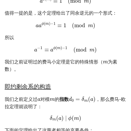
≡
1
(
mod
)
a
m
值得一提的是，这个定理给出了同余逆元的一个形式：
(
)
−
1
ϕ
m
≡
1
(
mod
)
a
a
m
所以
−
1
(
)
−
1
ϕ
m
≡
(
mod
)
a
a
m
我们之前证明过的费马小定理是它的特殊情形（
为素
m
数）。
即约剩余系的构造
=
(
)
我们之前定义过
对模
的
指数
，那么费马-欧
a
m
d
δ
a
0
m
拉定理就说明了：
(
)
∣
(
)
δ
a
ϕ
m
m
下面的定理给出了这两者相等的充要条件：