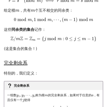
≡
(
mod
)
⟺
mod
=
mod
r
s
m
r
m
s
m
给定模
，共有
个互不相交的同余类：
m
m
0
mod
,
1
mod
,
⋯
,
(
−
1
)
mod
m
m
m
m
这些
同余类的集合
记作：
Z
Z
Z
/
=
=
{
mod
:
0
≤
≤
−
1
}
m
j
m
j
m
m
(这是集合的集合！)
完全剩余系
特别的，我们定义：
完全剩余系
,
⋯
,
一组数
称为模
的完全剩余系，如果对于任意的
，有
y
y
y
m
a
1
2
s
且仅有一个
使得
j