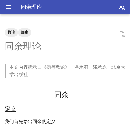
同余理论
zh
en
数论
加密
装机必备
2026
前置知识
为什么要学go？
dzd
基础课
牛顿力学
我们为什么需要复数
高等代数箴言
同余
不可约情形
Kullback-Leibler散度
关于本站和我的一切
极简爬虫
复旦游览指北
《活着》
Apple Music
乌斯怀亚
我的～背～包～
LLM
AB Test
Docker简介
血源诅咒
git-everyday
墙和梯子
介绍
LaTeX基础
刷题常用数据结构
Shell基础
初见manim
mkdocs介绍
飞牛OS
NS破解
SAS的基本操作
如何修改vscode扩展
好客山东欢迎我
2025年度回顾
2024年度回顾
2023年度回顾
2022年度总结
成都·夏天
2020年度总结
请回答2019
内置类
函数式编程
bisect
包管理
收发邮件
国家药监局GSP认证信息
超大csv文件转xlsx文件
数学分析
统计推断
统计计算
高等概率论
UCB CS61 Series
一道极限题
旋转不变随机向量
同余理论
我不是药神
2025
安装以及交互式运行
go项目的组织形式
qrq
专业课
奥式方法
矩阵相似充要条件
Galois理论
正态二次型独立条件
定义
我的电子设备们
反爬和反反爬
复旦生活指南
《无影灯》
AppleScript
相机和镜头的参数
VLLM
因果推断
Docker基础
艾尔登法环
git仓库托管
常见的梯子协议及客户端
基础使用
使用LaTeX排版中文文档
两数之和
Shell脚本
mkdocs实践
自建云相册
NS串流PS5
SAS的统计应用
饮长江水，食武昌鱼
模型训练开销
拔牙始末
铁树开花
小感触
快开学吧
2019年度总结
内置关键字
面向对象编程
heapq
自己写一个包
地方药监局GSP认证信息
线性代数
回归分析
数据挖掘
凸优化
深入理解计算机系统
中等数学复健
随机变量的函数
本文内容摘录自《初等数论》，潘承洞、潘承彪，北京大
爬虫
2024
脚本式运行和脚本书写规范
go中的分号
npnn
选修课
有理函数积分范式
正交子空间
域和线性空间
正态分布的六种导出方式
性质
点亮的地图
反调试和反反调试
复旦的自动化生活
「你的名字」
QuickLook
nlog
生成模型
数据库
Docker进阶
搭建一个代理服务器
远程服务
下一个排列
Shell快捷键
Best practices
在线VSCode
NS开发
四月天，樱飞舞
再游迪士尼
お誕生日おめでとう
称呼zy的20种方法
Python数据结构练习
os
numpy
运筹学
时间序列分析
算法导论
数值计算
操作系统
学出版社
复旦
2023
基础语法
pymd
研究生课
pi的无理性
常系数线性微分方程组
规矩数
秘书问题
一例
正式的简历
复旦校园网VPN
「和Summer的五百天」
iTerm2+zsh
尼康 Z5ii
搜索引擎
Hadoop
进阶使用
接雨水
Shell Redirection
写数学公式的坑
远程控制安卓手机
葬礼日记
照片有毒
小霞 3.0
毕业.留影
re
matplotlib
概率论与数理统计
抽样调查
数据科学编程基础
时间序列
计算机网络
同余
书影音
2022
高级语法
plt-gallery
个人兴趣
有理数集是可数的
线性齐次差分方程
同余类
暴击率补偿问题
本站编年史
I Just Called to Say I Lo
sketchybar+yabai
尼康 Z5
广告系统
Interview
打印
N皇后
Shell Expansion
控制插件加载
SSL/TLS证书
过不寻常年
婚礼日记
China Joy 2024
毕业.旅行.日本
time
pandas
统计软件
多元分析
数据库与企业数据管理
神经网络和深度学习
You
定义
我用Mac
2021
标准库
bilibili_poster
泰勒展开
旋转变换矩阵
Montmort问题
完全剩余系
兴趣爱好
Hammerspoon
摄影术语
推荐系统
ipynb展示
爬楼梯问题
SSH
mkdocs插件开发
自建图床
安庆七日游
晚霞·不晚
厦门三日游
毕业.论文
doctest
pytorch
随机过程
模式识别和机器学习
人工智能与机器学习
我们首先给出同余的定义：
神游
2020
第三方库
高中数学讲义
导数漫谈
习题
即约剩余系
链接
Interview
从前序与中序遍历构造二
SSH Jump
Telegram Bot
泗阳三日游
再游北京
We Shouldn't Chat
卖身记（二）
itertools
sklearn
属性数据分析
人工智能编程框架
统计计算