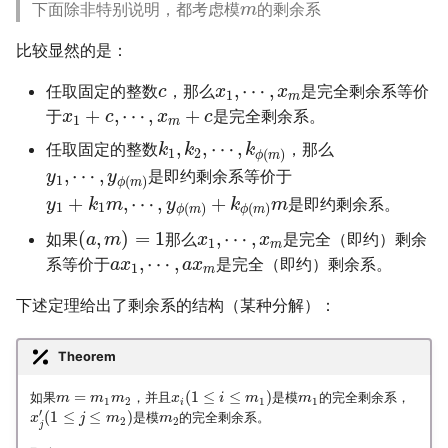
下面除非特别说明，都考虑模
的剩余系
m
比较显然的是：
,
⋯
,
任取固定的整数
，那么
是完全剩余系等价
c
x
x
1
m
+
,
⋯
,
+
于
是完全剩余系。
x
c
x
c
1
m
,
,
⋯
,
任取固定的整数
，那么
k
k
k
1
2
(
)
ϕ
m
,
⋯
,
是即约剩余系等价于
y
y
1
(
)
ϕ
m
+
,
⋯
,
+
是即约剩余系。
y
k
m
y
k
m
1
1
(
)
(
)
ϕ
m
ϕ
m
(
,
)
=
1
,
⋯
,
如果
那么
是完全（即约）剩余
a
m
x
x
1
m
,
⋯
,
系等价于
是完全（即约）剩余系。
a
x
a
x
1
m
下述定理给出了剩余系的结构（某种分解）：
Theorem
=
(
1
≤
≤
)
如果
，并且
是模
的完全剩余系，
m
m
m
x
i
m
m
1
2
1
1
i
′
(
1
≤
≤
)
是模
的完全剩余系。
x
j
m
m
2
2
j