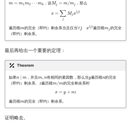
=
⋯
=
/
，设
，那么
m
m
m
m
M
m
m
1
2
j
j
k
∑
(
)
j
=
x
M
x
j
j
(
)
∀
j
遍历模
的完全（即约）剩余系当且仅当
遍历模
的完全
m
j
x
m
j
（即约）剩余系。
最后再给出一个重要的定理：
Theorem
∣
,
如果
，并且
有相同的素因数，那么当
遍历模
的完全
n
m
m
n
y
n
/
（即约）剩余系、
遍历模
的完全剩余系时
z
m
m
=
+
x
y
n
z
遍历模
的完全（即约）剩余系。
m
证明略去。