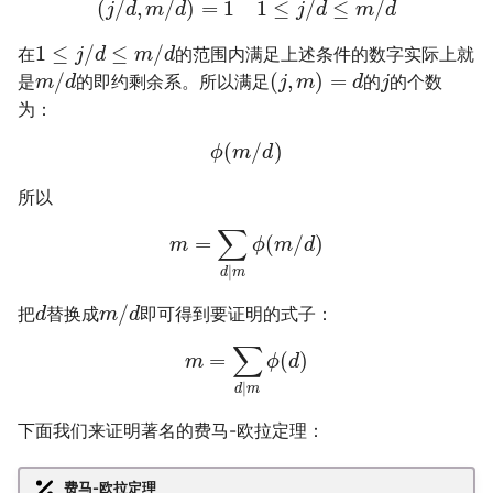
(
/
,
/
)
=
1
1
≤
/
≤
/
j
d
m
d
j
d
m
d
1
≤
/
≤
/
在
的范围内满足上述条件的数字实际上就
j
d
m
d
/
(
,
)
=
是
的即约剩余系。所以满足
的
的个数
m
d
j
m
d
j
为：
(
/
)
ϕ
m
d
所以
∑
=
(
/
)
m
ϕ
m
d
∣
d
m
/
把
替换成
即可得到要证明的式子：
d
m
d
∑
=
(
)
m
ϕ
d
∣
d
m
下面我们来证明著名的费马-欧拉定理：
费马-欧拉定理