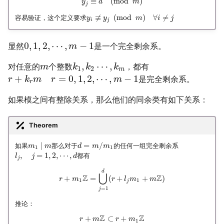
≡
(
mod
)
y
a
m
j
≢
(
mod
)
∀
≠
容易验证，这个定义要求
y
y
m
i
j
i
j
0
,
1
,
2
,
⋯
,
−
1
显然
是一个完全剩余系。
m
,
⋯
,
对任意的
个整数
，都有
m
k
k
k
1
2
m
+
=
0
,
1
,
2
,
⋯
,
−
1
是完全剩余系。
r
k
m
r
m
r
如果模之间有整除关系，那么他们的同余类有如下关系：
Theorem
∣
=
/
如果
那么对于
的任何一组完全剩余系
m
m
d
m
m
1
1
,
=
1
,
2
,
⋯
,
都有
l
j
d
j
d
⋃
Z
Z
+
=
(
+
+
)
r
m
r
l
m
m
1
1
j
=
1
j
推论：
Z
Z
+
⊂
+
r
m
r
m
1