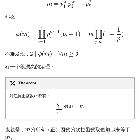
α
α
α
=
⋯
1
2
r
m
p
p
p
r
1
2
那么
r
1
∏
∏
−
1
α
(
)
=
(
−
1
)
=
(
1
−
)
i
ϕ
m
p
p
m
i
i
p
=
1
∣
i
p
m
2
∣
(
)
∀
≥
3
不难发现，
。
ϕ
m
m
有一个很漂亮的定理：
Theorem
对任意正整数
都有：
m
∑
(
)
=
ϕ
d
m
∣
d
m
也就是，
的所有（正）因数的欧拉函数取值加起来等于
m
。
m