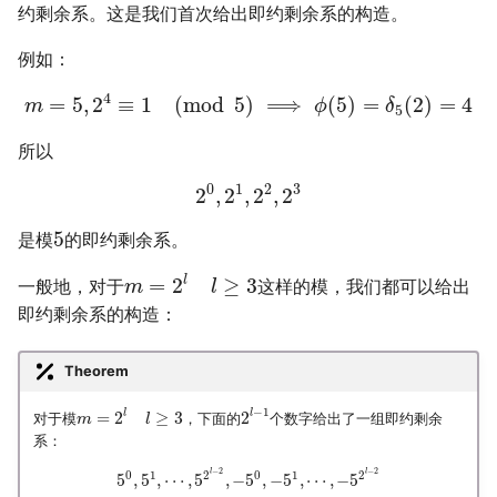
约剩余系。这是我们首次给出即约剩余系的构造。
例如：
4
=
5
,
2
≡
1
(
mod
5
)
⟹
(
5
)
=
(
2
)
=
4
m
ϕ
δ
5
所以
0
1
2
3
2
,
2
,
2
,
2
5
是模
的即约剩余系。
l
=
2
≥
3
一般地，对于
这样的模，我们都可以给出
m
l
即约剩余系的构造：
Theorem
−
1
l
l
=
2
≥
3
2
对于模
，下面的
个数字给出了一组即约剩余
m
l
系：
−
2
−
2
l
l
0
1
2
0
1
2
5
,
5
,
⋯
,
5
,
−
5
,
−
5
,
⋯
,
−
5