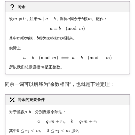
同余
摄影
2019
应用案例（MISC）
mkdocs-ai-summary
双曲函数
剩余系的性质
广告
二叉树最大路径
传输文件
域名两三事
杭州两日游
端午安康
曲中有真意
fractions
非参数统计
OpenMMLab实践
金融风险
≠
0
∣
−
设
，如果
，则称
同余于
模
。记作：
m
m
a
b
a
b
m
Algorithm
应用案例（数据抓取）
AirPrint-with-Python
Gamma函数
欧拉函数
排序链表
Tmux
在Win上搭建NAS
上海野生动物园一日游
生日快乐，复旦
考研始末
Journal Club
≡
(
mod
)
a
b
m
其中
称为模，
称为
对模
对剩余。
Data Analysis
应用案例（微软三件套）
Course-Selection-System
习题
欧拉函数的计算
寻找旋转排序数组中的最
Wake on WAN
踏春
要不去干教培吧
毕业.课程
m
b
a
m
实际上
Docker
哔哩哔哩番剧分析
即约剩余系的构造
反转链表
自动化Workflow
Happy Pi Day
五一暴走广东
卖身记（一）
≡
(
mod
)
⟺
≡
(
mod
−
)
a
b
m
a
b
m
所以我们总假设模
是正整数。
m
Gaming
RSA加密算法
最长递增子列
自建Overleaf
再游日本
答案或许是不给
Git
威尔逊定理
零钱兑换
Plex实时活动
迪士尼一日游
不要使用argmax
同余一词可以解释为“余数相同”，也就是下述定理：
Great Firewall
区间和的个数
个人媒体库
北洋园
纸短情长
同余的充要条件
,
Jupyter
网络延迟时间
新版博客！
对于整数
，分别做带余除法：
a
b
=
+
,
=
+
a
q
m
r
b
q
m
r
1
1
2
2
LaTeX
K站中转内最便宜的航班
樱花
0
≤
<
,
0
≤
<
其中
那么
r
m
r
m
1
2