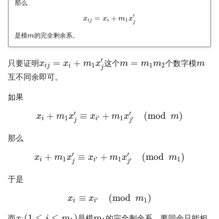
那么
′
=
+
x
x
m
x
1
i
j
i
j
是模
的完全剩余系。
m
′
=
+
=
只要证明
这个
个数字模
x
x
m
x
m
m
m
m
1
1
2
i
j
i
j
互不同余即可。
如果
′
′
+
≡
+
(
mod
)
x
m
x
x
m
x
m
′
1
1
i
i
′
j
j
那么
′
′
+
≡
+
(
mod
)
x
m
x
x
m
x
m
′
1
1
1
i
i
′
j
j
于是
≡
(
mod
)
x
x
m
′
1
i
i
(
1
≤
≤
)
而
是模
的完全剩余系，要同余只能相
x
i
m
m