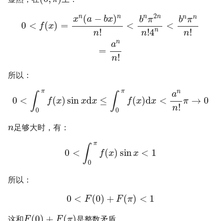
2
(
−
)
n
n
n
n
n
n
x
a
b
x
b
π
b
π
0
<
(
)
=
<
<
f
x
n
!
!
!
4
n
n
n
n
a
=
!
n
所以：
π
π
n
a
∫
∫
0
<
(
)
sin
d
≤
(
)
d
<
→
0
f
x
x
x
f
x
x
π
!
n
0
0
足够大时，有：
n
π
∫
0
<
(
)
sin
<
1
f
x
x
0
所以：
0
<
(
0
)
+
(
)
<
1
F
F
π
(
0
)
+
(
)
这和
是整数矛盾。
F
F
π