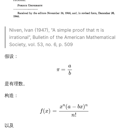
多多读书
剧院座位安排
Niven, Ivan (1947), "A simple proof that π is
排列染色问题
irrational", Bulletin of the American Mathematical
Society, vol. 53, no. 6, p. 509
灵动坐标系
假设：
大步上台阶
a
=
π
b
是有理数。
构造：
(
−
)
n
n
x
a
b
x
(
)
=
f
x
!
n
以及