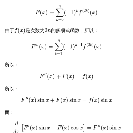
n
∑
(
2
)
k
k
(
)
=
(
−
1
)
(
)
F
x
f
x
=
0
k
(
)
2
由于
是次数为
的多项式函数，所以：
f
x
n
n
∑
′′
−
1
(
2
)
k
k
(
)
=
(
−
1
)
(
)
F
x
f
x
=
1
k
所以：
′′
(
)
+
(
)
=
(
)
F
x
F
x
f
x
所以：
′′
(
)
sin
+
(
)
sin
=
(
)
sin
F
x
x
F
x
x
f
x
x
而：
d
′
′′
(
)
sin
−
(
)
cos
=
(
)
sin
[
]
F
x
x
F
x
x
F
x
x
d
x