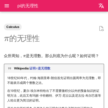
pi的无理性
zh
en
Calculus
装机必备
2026
前置知识
为什么要学go？
dzd
基础课
最早的证明
一道极限题
我们为什么需要复数
高等代数箴言
整除理论
不可约情形
Kullback-Leibler散度
关于本站和我的一切
极简爬虫
复旦游览指北
《活着》
Apple Music
乌斯怀亚
我的～背～包～
LLM
AB Test
Docker简介
血源诅咒
git-everyday
墙和梯子
介绍
LaTeX基础
刷题常用数据结构
Shell基础
初见manim
mkdocs介绍
飞牛OS
NS破解
SAS的基本操作
如何修改vscode扩展
好客山东欢迎我
2025年度回顾
2024年度回顾
2023年度回顾
2022年度总结
成都·夏天
2020年度总结
请回答2019
内置类
函数式编程
bisect
包管理
收发邮件
国家药监局GSP认证信息
超大csv文件转xlsx文件
数学分析
统计推断
统计计算
高等概率论
UCB CS61 Series
旋转不变随机向量
的无理性
π
我不是药神
2025
安装以及交互式运行
go项目的组织形式
qrq
专业课
最短的证明
中等数学复健
矩阵相似充要条件
同余理论
Galois理论
正态二次型独立条件
我的电子设备们
反爬和反反爬
复旦生活指南
《无影灯》
AppleScript
相机和镜头的参数
VLLM
因果推断
Docker基础
艾尔登法环
git仓库托管
常见的梯子协议及客户端
基础使用
使用LaTeX排版中文文档
两数之和
Shell脚本
mkdocs实践
自建云相册
NS串流PS5
SAS的统计应用
饮长江水，食武昌鱼
模型训练开销
拔牙始末
铁树开花
小感触
快开学吧
2019年度总结
内置关键字
面向对象编程
heapq
自己写一个包
地方药监局GSP认证信息
线性代数
回归分析
数据挖掘
凸优化
深入理解计算机系统
随机变量的函数
众所周知，
是无理数。那么到底为什么呢？如何证明？
π
爬虫
2024
脚本式运行和脚本书写规范
go中的分号
npnn
选修课
正交子空间
域和线性空间
正态分布的六种导出方式
点亮的地图
反调试和反反调试
复旦的自动化生活
「你的名字」
QuickLook
nlog
生成模型
数据库
Docker进阶
搭建一个代理服务器
远程服务
下一个排列
Shell快捷键
Best practices
在线VSCode
NS开发
四月天，樱飞舞
再游迪士尼
お誕生日おめでとう
称呼zy的20种方法
Python数据结构练习
os
numpy
运筹学
时间序列分析
算法导论
数值计算
操作系统
复旦
2023
基础语法
pymd
研究生课
常系数线性微分方程组
规矩数
秘书问题
正式的简历
复旦校园网VPN
「和Summer的五百天」
iTerm2+zsh
尼康 Z5ii
搜索引擎
Hadoop
进阶使用
接雨水
Shell Redirection
写数学公式的坑
远程控制安卓手机
葬礼日记
照片有毒
小霞 3.0
毕业.留影
re
matplotlib
概率论与数理统计
抽样调查
数据科学编程基础
时间序列
计算机网络
Wikipedia:
证明
是无理数
π
18世纪60年代，约翰·海因里希·朗伯首先证明出圆周率为无理数，即
书影音
2022
高级语法
plt-gallery
个人兴趣
线性齐次差分方程
暴击率补偿问题
本站编年史
I Just Called to Say I Lo
sketchybar+yabai
尼康 Z5
广告系统
Interview
打印
N皇后
Shell Expansion
控制插件加载
SSL/TLS证书
过不寻常年
婚礼日记
China Joy 2024
毕业.旅行.日本
time
pandas
统计软件
多元分析
数据库与企业数据管理
神经网络和深度学习
不能表示成两个整数之比。
You
在19世纪，夏尔·埃尔米特给出了不需要微积分以外的预备知识的证
我用Mac
2021
标准库
bilibili_poster
旋转变换矩阵
Montmort问题
兴趣爱好
Hammerspoon
摄影术语
推荐系统
ipynb展示
爬楼梯问题
SSH
mkdocs插件开发
自建图床
安庆七日游
晚霞·不晚
厦门三日游
毕业.论文
doctest
pytorch
随机过程
模式识别和机器学习
人工智能与机器学习
明方法，此后又有玛丽·卡特赖特、伊万·尼云以及尼古拉·布尔巴基等
人给出更为简洁的证明。
神游
2020
第三方库
高中数学讲义
习题
链接
Interview
从前序与中序遍历构造二
SSH Jump
Telegram Bot
泗阳三日游
再游北京
We Shouldn't Chat
卖身记（二）
itertools
sklearn
属性数据分析
人工智能编程框架
统计计算