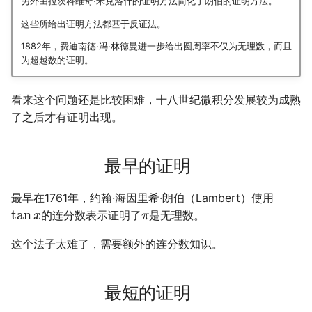
另外由拉茨科维奇·米克洛什的证明方法简化了朗伯的证明方法。
摄影
2019
应用案例（MISC）
mkdocs-ai-summary
广告
二叉树最大路径
传输文件
域名两三事
杭州两日游
端午安康
曲中有真意
fractions
非参数统计
OpenMMLab实践
金融风险
这些所给出证明方法都基于反证法。
1882年，费迪南德·冯·林德曼进一步给出圆周率不仅为无理数，而且
Algorithm
应用案例（数据抓取）
AirPrint-with-Python
排序链表
Tmux
在Win上搭建NAS
上海野生动物园一日游
生日快乐，复旦
考研始末
Journal Club
为超越数的证明。
Data Analysis
应用案例（微软三件套）
Course-Selection-System
寻找旋转排序数组中的最
Wake on WAN
踏春
要不去干教培吧
毕业.课程
看来这个问题还是比较困难，十八世纪微积分发展较为成熟
了之后才有证明出现。
Docker
哔哩哔哩番剧分析
反转链表
自动化Workflow
Happy Pi Day
五一暴走广东
卖身记（一）
Gaming
最长递增子列
自建Overleaf
再游日本
答案或许是不给
最早的证明
Git
零钱兑换
Plex实时活动
迪士尼一日游
不要使用argmax
最早在1761年，约翰·海因里希·朗伯（Lambert）使用
tan
的连分数表示证明了
是无理数。
x
π
Great Firewall
区间和的个数
个人媒体库
北洋园
纸短情长
这个法子太难了，需要额外的连分数知识。
Jupyter
网络延迟时间
新版博客！
最短的证明
LaTeX
K站中转内最便宜的航班
樱花