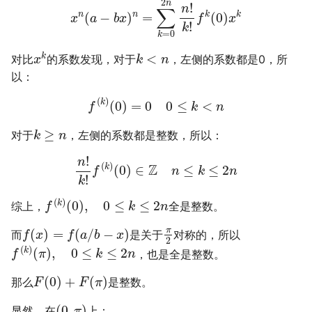
2
n
!
n
∑
n
n
k
k
(
−
)
=
(
0
)
x
a
b
x
f
x
!
k
=
0
k
<
k
对比
的系数发现，对于
，左侧的系数都是0，所
x
k
n
以：
(
)
k
(
0
)
=
0
0
≤
<
f
k
n
≥
对于
，左侧的系数都是整数，所以：
k
n
!
n
(
)
Z
k
(
0
)
∈
≤
≤
2
f
n
k
n
!
k
(
)
(
0
)
,
0
≤
≤
2
k
综上，
全是整数。
f
k
n
π
(
)
=
(
/
−
)
而
是关于
对称的，所以
f
x
f
a
b
x
2
(
)
(
)
,
0
≤
≤
2
k
，也是全是整数。
f
π
k
n
(
0
)
+
(
)
那么
是整数。
F
F
π
(
0
,
)
显然，在
上：
π