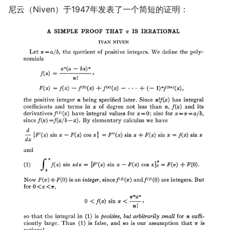
尼云（Niven）于1947年发表了一个简短的证明：
Leetcode
公交线路
冬が一番嫌い
Linux
排序数组
おたく
Manim
最小的必要团队
MkDocs
铺瓷砖
NAS
优美子数组
Nintendo Switch
阈值距离内邻居最少的城
SAS
Least-K子数组
VSCode
排队上电梯
多多传送门