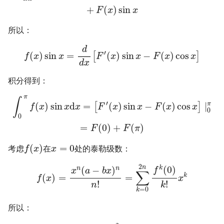
+
(
)
sin
F
x
x
所以：
d
′
(
)
sin
=
(
)
sin
−
(
)
cos
[
]
f
x
x
F
x
x
F
x
x
d
x
积分得到：
π
∫
′
(
)
sin
d
=
(
)
sin
−
(
)
cos
∣
π
[
]
f
x
x
x
F
x
x
F
x
x
0
0
=
(
0
)
+
(
)
F
F
π
(
)
=
0
考虑
在
处的泰勒级数：
f
x
x
2
n
(
0
)
(
−
)
k
n
n
f
x
a
b
x
∑
k
(
)
=
=
f
x
x
!
!
n
k
=
0
k
所以：