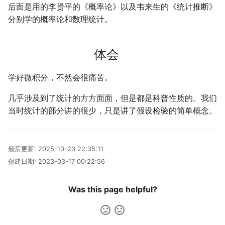
后面是用的李贤平的《概率论》以及韦来生的《统计推断》
Leetcode
公交线路
冬が一番嫌い
分别学的概率论和数理统计。
Linux
排序数组
おたく
体会
Manim
最小的必要团队
学好微积分，不然会很痛苦。
MkDocs
铺瓷砖
几乎涉及到了统计的方方面面，但是都是科普性质的。我们
NAS
当时统计的部分讲的很少，只是讲了假设检验的简单概念。
优美子数组
Nintendo Switch
阈值距离内邻居最少的城
最后更新:
2025-10-23 22:35:11
SAS
Least-K子数组
创建日期:
2023-03-17 00:22:56
VSCode
排队上电梯
Was this page helpful?
多多传送门