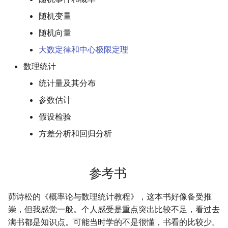
摄影
2019
应用案例（MISC）
mkdocs-ai-summary
非参数统计
OpenMMLab实践
金融风险
广告
随机变量
二叉树最大路径
传输文件
域名两三事
杭州两日游
端午安康
曲中有真意
fractions
双曲函数
随机向量
Algorithm
应用案例（数据抓取）
AirPrint-with-Python
Journal Club
排序链表
Tmux
在Win上搭建NAS
上海野生动物园一日游
生日快乐，复旦
考研始末
Gamma函数
大数定律和中心极限定理
Data Analysis
应用案例（微软三件套）
Course-Selection-System
寻找旋转排序数组中的最
Wake on WAN
踏春
要不去干教培吧
毕业.课程
习题
数理统计
统计量及其分布
Docker
哔哩哔哩番剧分析
反转链表
自动化Workflow
Happy Pi Day
五一暴走广东
卖身记（一）
参数估计
Gaming
最长递增子列
自建Overleaf
再游日本
答案或许是不给
假设检验
方差分析和回归分析
Git
零钱兑换
Plex实时活动
迪士尼一日游
不要使用argmax
Great Firewall
区间和的个数
个人媒体库
北洋园
纸短情长
参考书
Jupyter
网络延迟时间
新版博客！
茆诗松的《概率论与数理统计教程》，这本书好像备受推
崇，但我感觉一般。个人感受是重点突出比较不足，看过去
LaTeX
K站中转内最便宜的航班
樱花
满书都是知识点。可能当时学的不是很懂，书看的比较少。