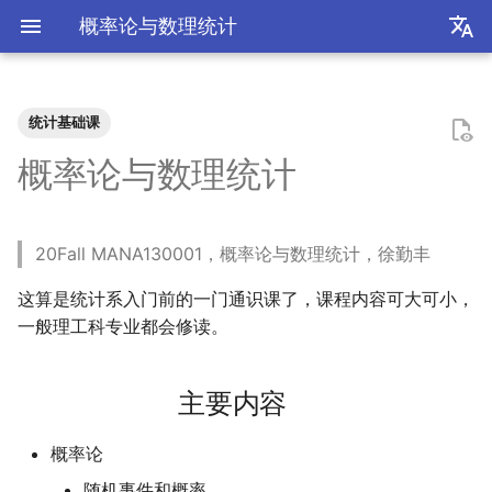
概率论与数理统计
zh
en
统计基础课
装机必备
2026
前置知识
为什么要学go？
dzd
统计推断
统计计算
高等概率论
UCB CS61 Series
数学分析
关于本站和我的一切
极简爬虫
复旦游览指北
《活着》
Apple Music
乌斯怀亚
我的～背～包～
LLM
AB Test
Docker简介
血源诅咒
git-everyday
墙和梯子
介绍
LaTeX基础
刷题常用数据结构
Shell基础
初见manim
mkdocs介绍
飞牛OS
NS破解
SAS的基本操作
如何修改vscode扩展
好客山东欢迎我
2025年度回顾
2024年度回顾
2023年度回顾
2022年度总结
成都·夏天
2020年度总结
请回答2019
内置类
函数式编程
bisect
包管理
收发邮件
国家药监局GSP认证信息
超大csv文件转xlsx文件
点估计
数据降维
Bagging & Boosting
条件期望
变分推断
牛顿力学
我们为什么需要复数
高等代数箴言
整除理论
不可约情形
Kullback-Leibler散度
概率论与数理统计
我不是药神
2025
安装以及交互式运行
go项目的组织形式
qrq
回归分析
数据挖掘
凸优化
深入理解计算机系统
复分析
我的电子设备们
反爬和反反爬
复旦生活指南
《无影灯》
AppleScript
相机和镜头的参数
VLLM
因果推断
Docker基础
艾尔登法环
git仓库托管
常见的梯子协议及客户端
基础使用
使用LaTeX排版中文文档
两数之和
Shell脚本
mkdocs实践
自建云相册
NS串流PS5
SAS的统计应用
饮长江水，食武昌鱼
模型训练开销
拔牙始末
铁树开花
小感触
快开学吧
2019年度总结
内置关键字
面向对象编程
heapq
自己写一个包
地方药监局GSP认证信息
假设检验
SVM
Kalman滤波
MCMC
奥式方法
矩阵相似充要条件
同余理论
Galois理论
正态二次型独立条件
20Fall MANA130001，概率论与数理统计，徐勤丰
爬虫
2024
脚本式运行和脚本书写规范
go中的分号
npnn
时间序列分析
算法导论
数值计算
操作系统
线性代数
点亮的地图
反调试和反反调试
复旦的自动化生活
「你的名字」
QuickLook
nlog
生成模型
数据库
Docker进阶
搭建一个代理服务器
远程服务
下一个排列
Shell快捷键
Best practices
在线VSCode
NS开发
四月天，樱飞舞
再游迪士尼
お誕生日おめでとう
称呼zy的20种方法
Python数据结构练习
os
numpy
树模型
有理函数积分范式
正交子空间
域和线性空间
正态分布的六种导出方式
这算是统计系入门前的一门通识课了，课程内容可大可小，
复旦
2023
基础语法
pymd
抽样调查
数据科学编程基础
时间序列
计算机网络
初等数论
正式的简历
复旦校园网VPN
「和Summer的五百天」
iTerm2+zsh
尼康 Z5ii
搜索引擎
Hadoop
进阶使用
接雨水
Shell Redirection
写数学公式的坑
远程控制安卓手机
葬礼日记
照片有毒
小霞 3.0
毕业.留影
re
matplotlib
pi的无理性
常系数线性微分方程组
规矩数
秘书问题
一般理工科专业都会修读。
书影音
2022
高级语法
plt-gallery
多元分析
数据库与企业数据管理
神经网络和深度学习
抽象代数
本站编年史
I Just Called to Say I Lo
sketchybar+yabai
尼康 Z5
广告系统
Interview
打印
N皇后
Shell Expansion
控制插件加载
SSL/TLS证书
过不寻常年
婚礼日记
China Joy 2024
毕业.旅行.日本
time
pandas
有理数集是可数的
线性齐次差分方程
暴击率补偿问题
You
主要内容
我用Mac
2021
标准库
bilibili_poster
随机过程
模式识别和机器学习
人工智能与机器学习
概率论
兴趣爱好
Hammerspoon
摄影术语
推荐系统
ipynb展示
爬楼梯问题
SSH
mkdocs插件开发
自建图床
安庆七日游
晚霞·不晚
厦门三日游
毕业.论文
doctest
pytorch
泰勒展开
旋转变换矩阵
Montmort问题
概率论
神游
2020
第三方库
高中数学讲义
属性数据分析
人工智能编程框架
统计计算
链接
Interview
从前序与中序遍历构造二
SSH Jump
Telegram Bot
泗阳三日游
再游北京
We Shouldn't Chat
卖身记（二）
itertools
sklearn
导数漫谈
习题
随机事件和概率