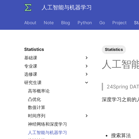
人工智能与机器学习
About
Note
Blog
Python
Go
Project
St
Statistics
Statistics
基础课
人工智
专业课
数学分析
选修课
线性代数
统计推断
研究生课
运筹学
回归分析
统计计算
点估计
24Spring
概率论与数理统计
时间序列分析
数据挖掘
高等概率论
假设检验
深度学习之前的
统计软件
抽样调查
算法导论
凸优化
大数定律和中心极限定理
Bagging & Boosting
多元分析
数据科学编程基础
数值计算
SVM
随机过程
数据库与企业数据管理
时间序列
数据降维
树模型
属性数据分析
模式识别和机器学习
神经网络和深度学习
条件期望
非参数统计
人工智能编程框架
人工智能与机器学习
Kalman滤波
搜索算法