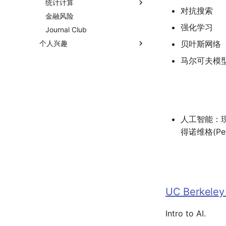
OpenMMLab实践
统计计算
对抗搜索
金融风险
变分推断
强化学习
Journal Club
MCMC
个人兴趣
贝叶斯网络
UCB CS61 Series
马尔可夫模
深入理解计算机系统
操作系统
计算机网络
人工智能：现代方
得诺维格(Pet
UC Berkeley
Intro to AI.