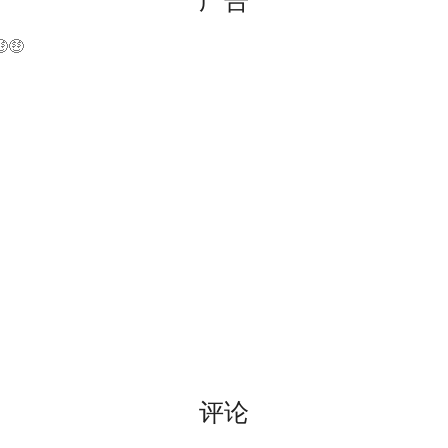
广告
🤑
评论